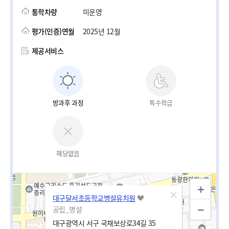
통학차량
미운영
평가(인증)연월
2025년 12월
제공서비스
방과후 과정
특수학급
해당없음
대구달서초등학교병설유치원
공립_병설
대구광역시 서구 국채보상로34길 35