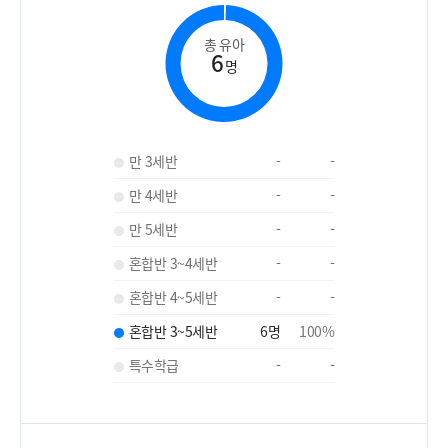
총 유아
6
명
만 3세반
-
-
만 4세반
-
-
만 5세반
-
-
혼합반 3~4세반
-
-
혼합반 4~5세반
-
-
혼합반 3~5세반
6
명
100
%
특수학급
-
-