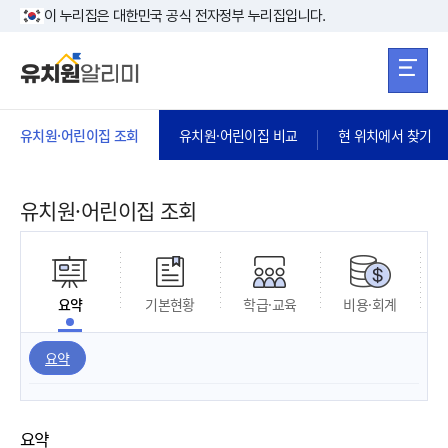
본문 바로가기
주메뉴 바로가
본문 바로가기
이 누리집은 대한민국 공식 전자정부 누리집입니다.
유치원·어린이집 조회
유치원·어린이집 비교
현 위치에서 찾기
유치원·어린이집 조회
요약
기본현황
학급·교육
비용·회계
요약
요약