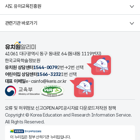
시도 유아교육진흥원
관련기관 바로가기
유치원알리미
41061 대구광역시 동구 동내로 64 (동내동 1119번지)
한국교육학술정보원
유치원 상담센터
1544-0079
2번→2번 선택
HINT
어린이집 상담센터
1566-3232
1번 선택
대표 이메일
e-csinfo@keris.or.kr
HINT
오류 및 허위정보 신고
OPEN API
공시자료 다운로드
저작권 정책
Copyright © Korea Education and Research Information Service.
All Rights Reserved.
KERIS한국교육학술정보원
이 누리집은 정부 산하기관 누리집입니다.