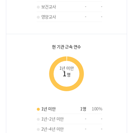
보건교사
-
-
영양교사
-
-
현 기관 근속 연수
1년 미만
1
명
1년 미만
1
명
100
%
1년~2년 미만
-
-
2년~4년 미만
-
-