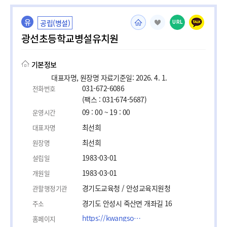
유
공립(병설)
URL
광선초등학교병설유치원
기본정보
대표자명, 원장명 자료기준일: 2026. 4. 1.
031-672-6086
전화번호
(팩스 : 031-674-5687)
09 : 00 ~ 19 : 00
운영시간
최선희
대표자명
최선희
원장명
1983-03-01
설립일
1983-03-01
개원일
경기도교육청 / 안성교육지원청
관할행정기관
경기도 안성시 죽산면 개좌길 16
주소
https://kwangson-e.goean.kr/
홈페이지