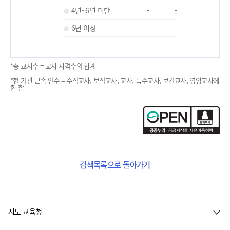
4년~6년 미만
-
-
6년 이상
-
-
*총 교사수 = 교사 자격수의 합계
*현 기관 근속 연수 = 수석교사, 보직교사, 교사, 특수교사, 보건교사, 영양교사에
한 함
검색목록으로 돌아가기
시도 교육청