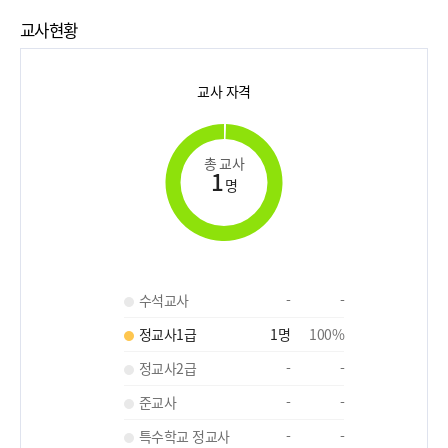
교사현황
교사 자격
총 교사
1
명
수석교사
-
-
정교사1급
1
명
100
%
정교사2급
-
-
준교사
-
-
특수학교 정교사
-
-