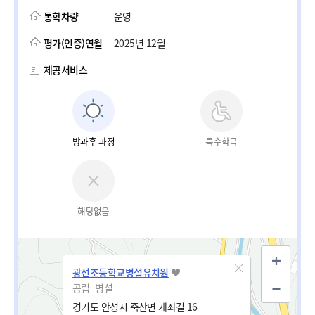
통학차량
운영
평가(인증)연월
2025년 12월
제공서비스
방과후 과정
특수학급
해당없음
광선초등학교병설유치원
공립_병설
경기도 안성시 죽산면 개좌길 16