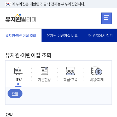
본문 바로가기
주메뉴 바로가
본문 바로가기
이 누리집은 대한민국 공식 전자정부 누리집입니다.
유치원·어린이집 조회
유치원·어린이집 비교
현 위치에서 찾기
유치원·어린이집 조회
요약
기본현황
학급·교육
비용·회계
요약
요약