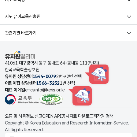
시도 유아교육진흥원
관련기관 바로가기
유치원알리미
41061 대구광역시 동구 동내로 64 (동내동 1119번지)
한국교육학술정보원
유치원 상담센터
1544-0079
2번→2번 선택
HINT
어린이집 상담센터
1566-3232
1번 선택
대표 이메일
e-csinfo@keris.or.kr
HINT
오류 및 허위정보 신고
OPEN API
공시자료 다운로드
저작권 정책
Copyright © Korea Education and Research Information Service.
All Rights Reserved.