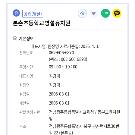
유
공립(병설)
URL
본촌초등학교병설유치원
기본정보
대표자명, 원장명 자료기준일: 2026. 4. 1.
062-606-6870
전화번호
(팩스 : 062-606-6898)
09 : 00 ~ 19 : 00
운영시간
김경택
대표자명
김경택
원장명
2006-03-01
설립일
2006-03-01
개원일
전남광주통합특별시교육청 / 동부교육지원
관할행정기관
청
전남광주통합특별시 북구 본촌택지로30번
주소
길 22 (본촌동)