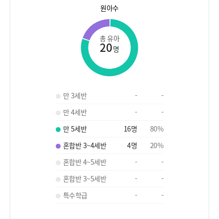
원아수
총 유아
20
명
만 3세반
-
-
만 4세반
-
-
만 5세반
16
명
80
%
혼합반 3~4세반
4
명
20
%
혼합반 4~5세반
-
-
혼합반 3~5세반
-
-
특수학급
-
-