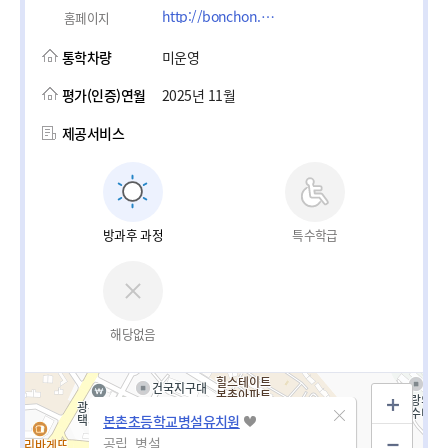
http://bonchon.gen.es.kr
홈페이지
통학차량
미운영
평가(인증)연월
2025년 11월
제공서비스
방과후 과정
특수학급
해당없음
본촌초등학교병설유치원
공립_병설