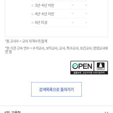
2년~4년 미만
-
-
4년~6년 미만
-
-
6년 이상
-
-
*총 교사수 = 교사 자격수의 합계
*현 기관 근속 연수 = 수석교사, 보직교사, 교사, 특수교사, 보건교사, 영양교사에
한 함
검색목록으로 돌아가기
시도 교육청