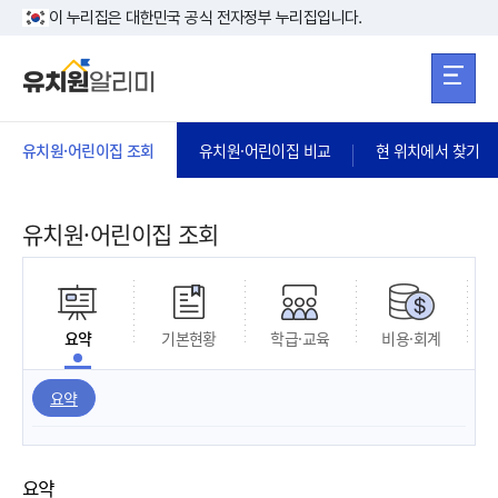
본문 바로가기
주메뉴 바로가
본문 바로가기
이 누리집은 대한민국 공식 전자정부 누리집입니다.
유치원·어린이집 조회
유치원·어린이집 비교
현 위치에서 찾기
유치원·어린이집 조회
요약
기본현황
학급·교육
비용·회계
요약
요약