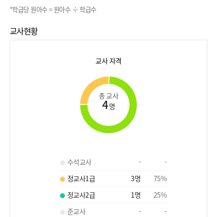
*학급당 원아수 = 원아수 ÷ 학급수
교사현황
교사 자격
총 교사
4
명
수석교사
-
-
정교사1급
3
명
75
%
정교사2급
1
명
25
%
준교사
-
-