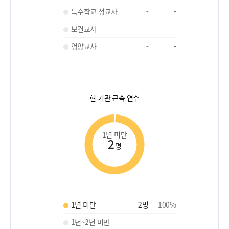
특수학교 정교사
-
-
보건교사
-
-
영양교사
-
-
현 기관 근속 연수
1년 미만
2
명
1년 미만
2
명
100
%
1년~2년 미만
-
-