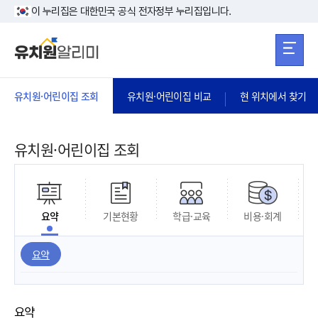
본문 바로가기
주메뉴 바로가
본문 바로가기
이 누리집은 대한민국 공식 전자정부 누리집입니다.
유치원·어린이집 조회
유치원·어린이집 비교
현 위치에서 찾기
유치원·어린이집 조회
요약
기본현황
학급·교육
비용·회계
요약
요약