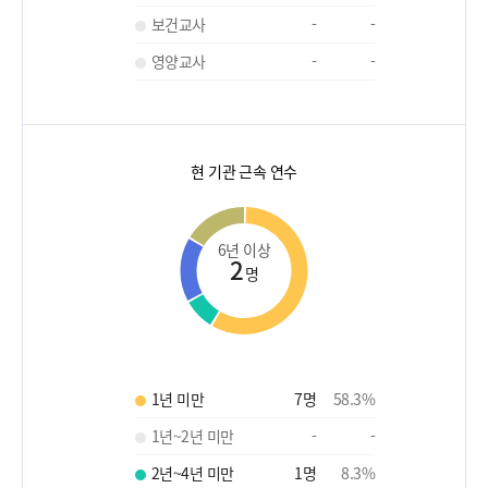
보건교사
-
-
영양교사
-
-
현 기관 근속 연수
6년 이상
2
명
1년 미만
7
명
58.3
%
1년~2년 미만
-
-
2년~4년 미만
1
명
8.3
%