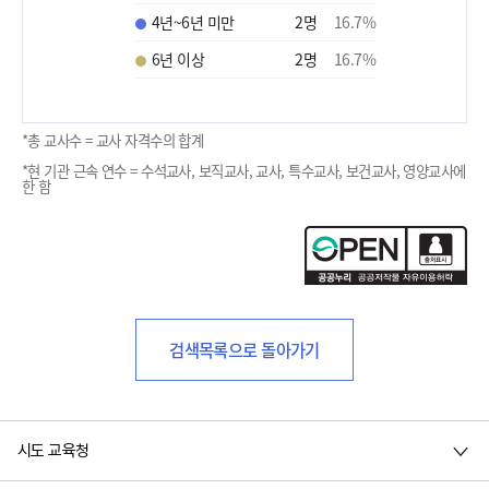
4년~6년 미만
2
명
16.7
%
6년 이상
2
명
16.7
%
*총 교사수 = 교사 자격수의 합계
*현 기관 근속 연수 = 수석교사, 보직교사, 교사, 특수교사, 보건교사, 영양교사에
한 함
검색목록으로 돌아가기
시도 교육청