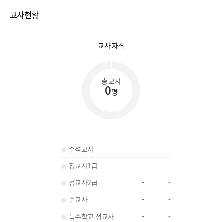
교사현황
교사 자격
총 교사
0
명
수석교사
-
-
정교사1급
-
-
정교사2급
-
-
준교사
-
-
특수학교 정교사
-
-