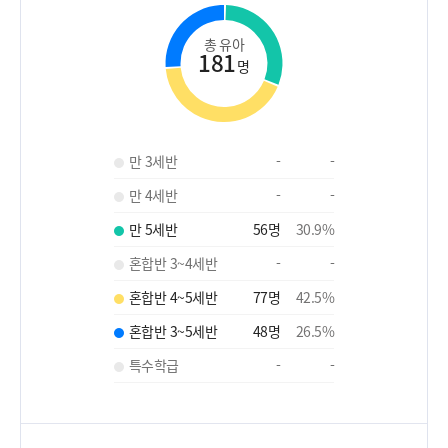
총 유아
181
명
만 3세반
-
-
만 4세반
-
-
만 5세반
56
명
30.9
%
혼합반 3~4세반
-
-
혼합반 4~5세반
77
명
42.5
%
혼합반 3~5세반
48
명
26.5
%
특수학급
-
-