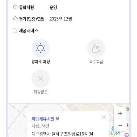
통학차량
운영
평가(인증)연월
2025년 12월
제공서비스
방과후 과정
특수학급
해당없음
파랑새유치원
사립_사인
대구광역시 달서구 조암남로16길 34