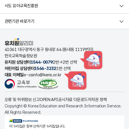
시도 유아교육진흥원
관련기관 바로가기
유치원알리미
41061 대구광역시 동구 동내로 64 (동내동 1119번지)
한국교육학술정보원
유치원 상담센터
1544-0079
2번→2번 선택
HINT
어린이집 상담센터
1566-3232
1번 선택
대표 이메일
e-csinfo@keris.or.kr
HINT
오류 및 허위정보 신고
OPEN API
공시자료 다운로드
저작권 정책
Copyright © Korea Education and Research Information Service.
All Rights Reserved.
KERIS한국교육학술정보원
이 누리집은 정부 산하기관 누리집입니다.