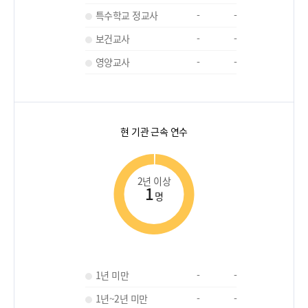
특수학교 정교사
-
-
보건교사
-
-
영양교사
-
-
현 기관 근속 연수
2년 이상
1
명
1년 미만
-
-
1년~2년 미만
-
-