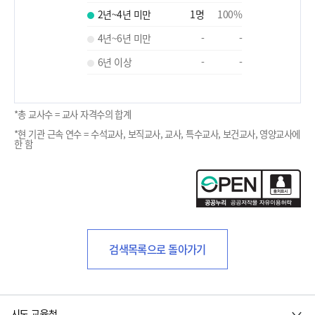
2년~4년 미만
1
명
100
%
4년~6년 미만
-
-
6년 이상
-
-
*총 교사수 = 교사 자격수의 합계
*현 기관 근속 연수 = 수석교사, 보직교사, 교사, 특수교사, 보건교사, 영양교사에
한 함
검색목록으로 돌아가기
시도 교육청