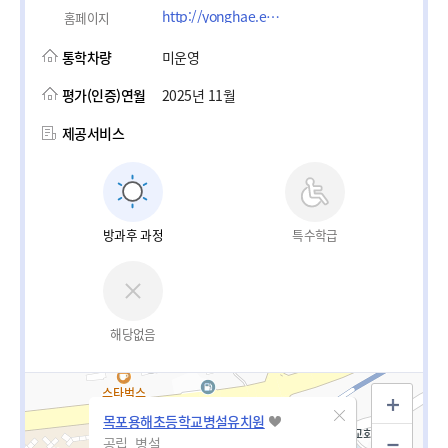
http://yonghae.es.jne.kr
홈페이지
통학차량
미운영
평가(인증)연월
2025년 11월
제공서비스
방과후 과정
특수학급
해당없음
목포용해초등학교병설유치원
공립_병설