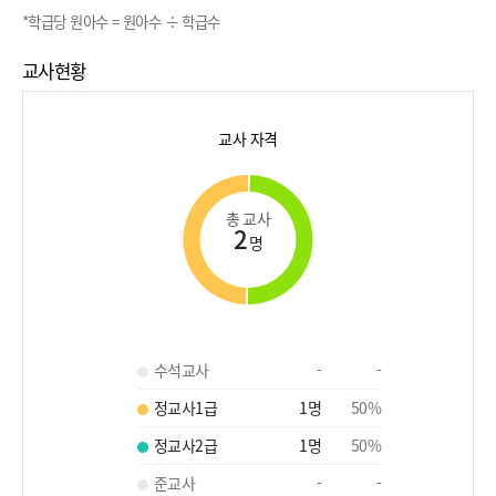
*학급당 원아수 = 원아수 ÷ 학급수
교사현황
교사 자격
총 교사
2
명
수석교사
-
-
정교사1급
1
명
50
%
정교사2급
1
명
50
%
준교사
-
-