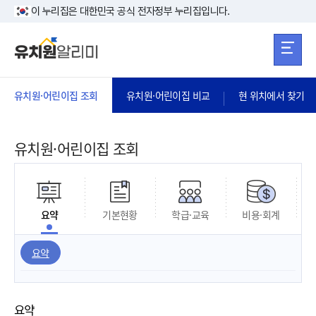
본문 바로가기
주메뉴 바로가
본문 바로가기
이 누리집은 대한민국 공식 전자정부 누리집입니다.
유치원·어린이집 조회
유치원·어린이집 비교
현 위치에서 찾기
유치원·어린이집 조회
요약
기본현황
학급·교육
비용·회계
요약
요약