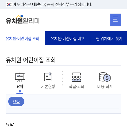
본문 바로가기
주메뉴 바로가
본문 바로가기
이 누리집은 대한민국 공식 전자정부 누리집입니다.
유치원·어린이집 조회
유치원·어린이집 비교
현 위치에서 찾기
유치원·어린이집 조회
요약
기본현황
학급·교육
비용·회계
요약
요약