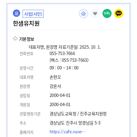
유
사립(사인)
URL
한샘유치원
기본정보
대표자명, 원장명 자료기준일: 2025. 10. 1.
055-753-7666
전화번호
(팩스 : 055-753-7663)
09 : 00 ~ 14 : 00
운영시간
손현오
대표자명
강윤서
원장명
2000-04-01
설립일
2000-04-01
개원일
경상남도교육청 / 진주교육지원청
관할행정기관
경상남도 진주시 망경남길 5-3
주소
https://cafe.naver.com/jinjuhanssam
홈페이지