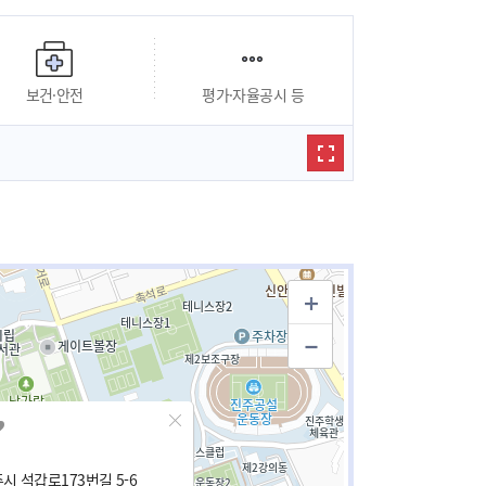
보건·안전
평가·자율공시 등
시 석갑로173번길 5-6