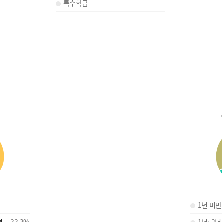
특수학급
-
-
-
-
1년 미만
명
33.3
%
1년~2년