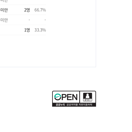
 미만
2
명
66.7
%
 미만
-
-
1
명
33.3
%