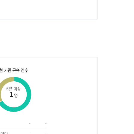
현 기관 근속 연수
6년 이상
1
명
-
-
 미만
-
-