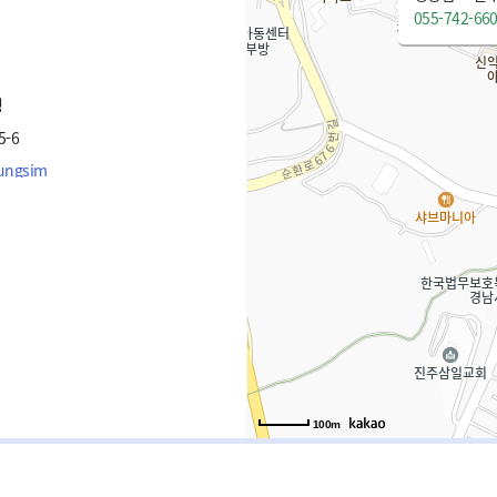
055-742-66
청
-6
sungsim
100m