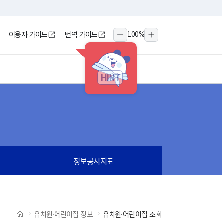
이용자 가이드
번역 가이드
100
%
축소
확대
HINT
정보공시지표
유치원·어린이집 정보
유치원·어린이집 조회