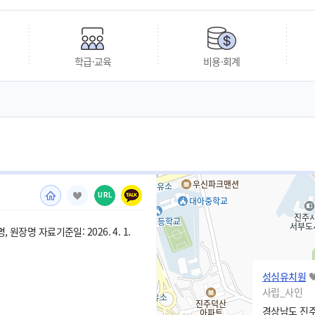
학급·교육
비용·회계
URL
 원장명 자료기준일: 2026. 4. 1.
성심유치원
사립_사인
경상남도 진주