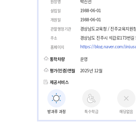
박진선
원장명
1988-06-01
설립일
1988-06-01
개원일
경상남도교육청 / 진주교육지원
관할행정기관
경상남도 진주시 석갑로173번길 5
주소
https://blog.naver.com/jinju
홈페이지
통학차량
운영
평가(인증)연월
2025년 12월
제공서비스
방과후 과정
특수학급
해당없음