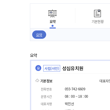
요약
기본현황
요약
요약
성심유치원
유
사립(사인)
기본정보
대표자명,
055-742-6609
전화번호
08 : 00 ~ 18 : 00
운영시간
박진선
대표자명