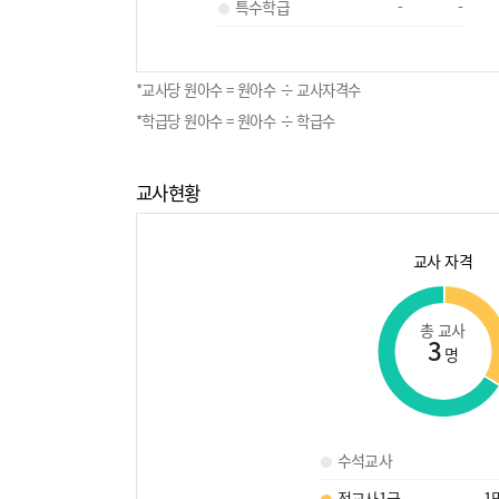
특수학급
-
-
*교사당 원아수 = 원아수 ÷ 교사자격수
*학급당 원아수 = 원아수 ÷ 학급수
교사현황
교사 자격
총 교사
3
명
수석교사
정교사1급
1