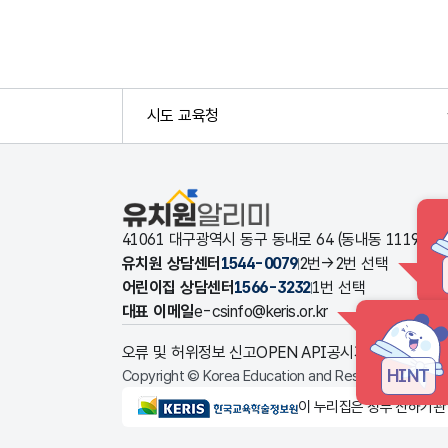
시도 교육청
유치원알리미
41061 대구광역시 동구 동내로 64 (동내동 1119
유치원 상담센터
1544-0079
2번→2번 선택
어린이집 상담센터
1566-3232
1번 선택
대표 이메일
e-csinfo@keris.or.kr
오류 및 허위정보 신고
OPEN API
공시자료 다운로드
HINT
Copyright © Korea Education and Research Informat
KERIS한국교육학술정보원
이 누리집은 정부 산하기관