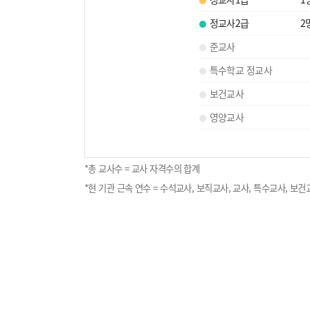
정교사2급
2
준교사
특수학교 정교사
보건교사
영양교사
*총 교사수 = 교사 자격수의 합계
*현 기관 근속 연수 = 수석교사, 보직교사, 교사, 특수교사, 보건