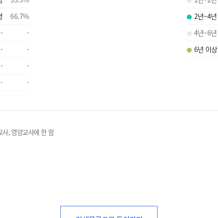
명
66.7
%
2년~4년
-
-
4년~6년
-
-
6년 이상
-
-
-
-
교사, 영양교사에 한 함