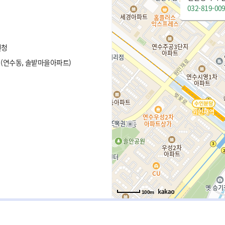
032-819-00
원청
 (연수동, 솔밭마을아파트)
100m