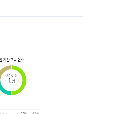
현 기관 근속 연수
6년 이상
1
명
-
-
 미만
2
명
50
%