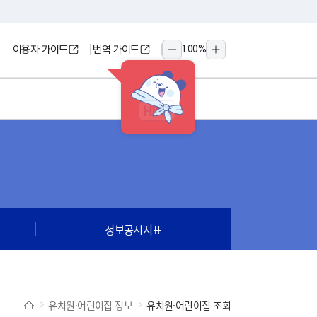
이용자 가이드
번역 가이드
100
%
축소
확대
HINT
정보공시지표
유치원·어린이집 정보
유치원·어린이집 조회