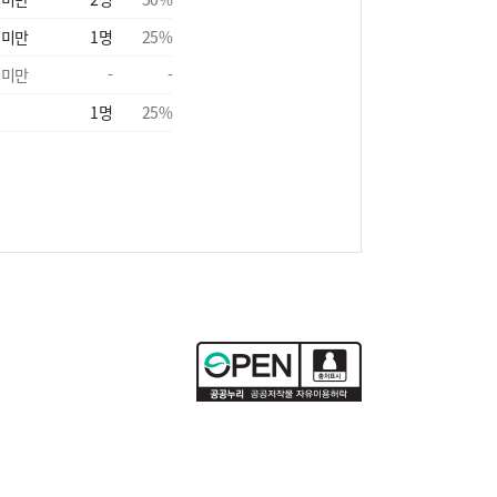
 미만
1
명
25
%
 미만
-
-
1
명
25
%