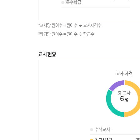
특수학급
-
-
*교사당 원아수 = 원아수 ÷ 교사자격수
*학급당 원아수 = 원아수 ÷ 학급수
교사현황
교사 자격
총 교사
6
명
수석교사
정교사1급
3