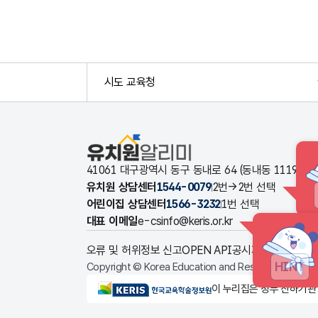
시도 교육청
유치원알리미
41061 대구광역시 동구 동내로 64 (동내동 1119
유치원 상담센터
1544-0079
2번→2번 선택
어린이집 상담센터
1566-3232
1번 선택
대표 이메일
e-csinfo@keris.or.kr
오류 및 허위정보 신고
OPEN API
공시자료 다운로드
HINT
Copyright © Korea Education and Research Informat
KERIS한국교육학술정보원
이 누리집은 정부 산하기관