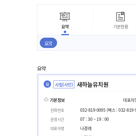
요약
기본현황
요약
요약
새하늘유치원
유
사립(사인)
기본정보
대표자명,
032-819-0095
(팩스 : 032-819-
전화번호
07 : 30 ~ 19 : 00
운영시간
나경례
대표자명