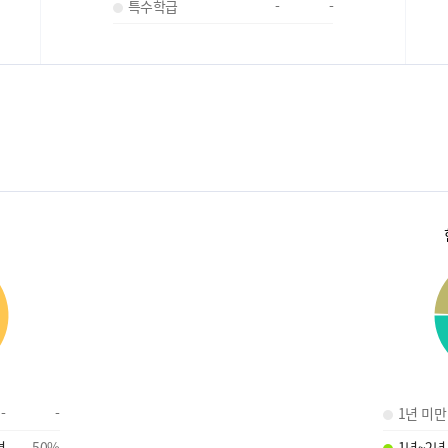
특수학급
-
-
-
-
1년 미만
명
50
%
1년~2년