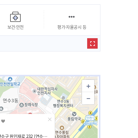
보건·안전
평가·자율공시 등
인천광역시 연수구 원인재로 232 (연수동, 솔밭마을아파트)