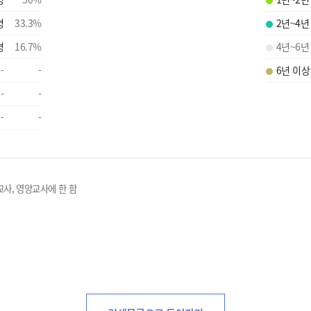
명
33.3
%
2년~4년
명
16.7
%
4년~6년
-
-
6년 이상
-
-
-
-
교사, 영양교사에 한 함