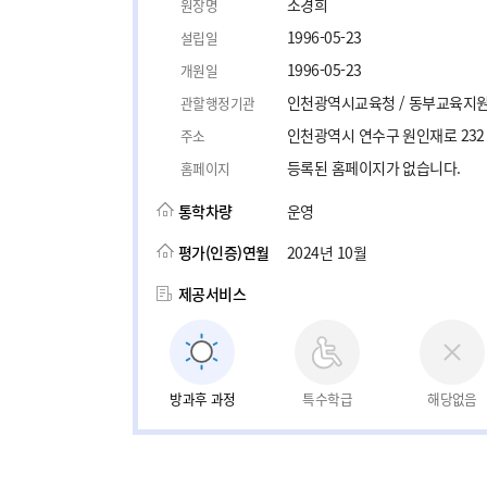
소경희
원장명
1996-05-23
설립일
1996-05-23
개원일
인천광역시교육청 / 동부교육지
관할행정기관
인천광역시 연수구 원인재로 232
주소
등록된 홈페이지가 없습니다.
홈페이지
통학차량
운영
평가(인증)연월
2024년 10월
제공서비스
방과후 과정
특수학급
해당없음