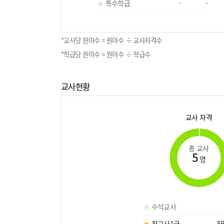
특수학급
-
-
*교사당 원아수 = 원아수 ÷ 교사자격수
*학급당 원아수 = 원아수 ÷ 학급수
교사현황
교사 자격
총 교사
5
명
수석교사
정교사1급
5