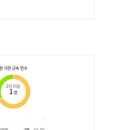
현 기관 근속 연수
2년 이상
1
명
-
-
 미만
2
명
66.7
%