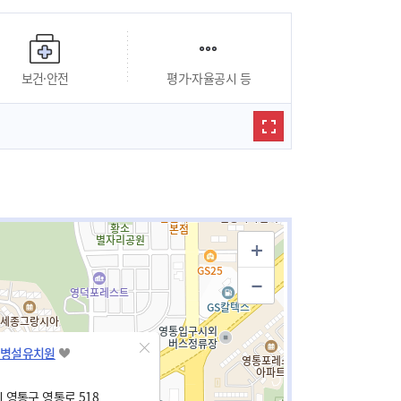
보건·안전
평가·자율공시 등
병설유치원
 영통구 영통로 518