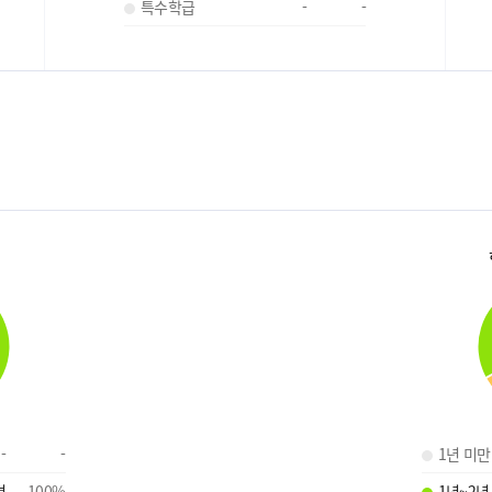
특수학급
-
-
-
-
1년 미만
명
100
%
1년~2년