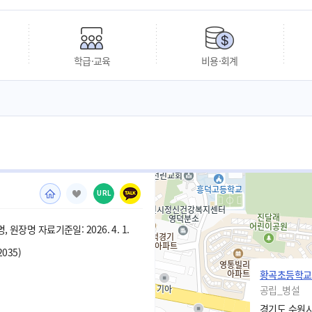
학급·교육
비용·회계
URL
 원장명 자료기준일: 2026. 4. 1.
2035)
황곡초등학교
공립_병설
경기도 수원시