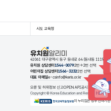
시도 교육청
유치원알리미
41061 대구광역시 동구 동내로 64 (동내동 1119
유치원 상담센터
1544-0079
2번→2번 선택
어린이집 상담센터
1566-3232
1번 선택
대표 이메일
e-csinfo@keris.or.kr
오류 및 허위정보 신고
OPEN API
공시자료 다운로드
HINT
Copyright © Korea Education and Research Informat
KERIS한국교육학술정보원
이 누리집은 정부 산하기관