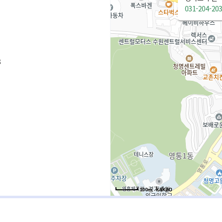
031-204-20
8
100m