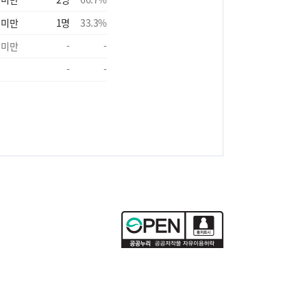
 미만
1
명
33.3
%
 미만
-
-
-
-