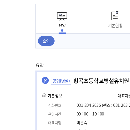
요약
기본현황
요약
요약
황곡초등학교병설유치원
유
공립(병설)
기본정보
대표자명,
031-204-2036
(팩스 : 031-203-
전화번호
09 : 00 ~ 19 : 00
운영시간
박은숙
대표자명