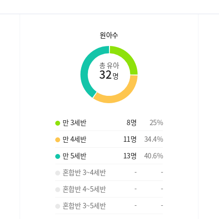
원아수
총 유아
32
명
만 3세반
8
명
25
%
만 4세반
11
명
34.4
%
만 5세반
13
명
40.6
%
혼합반 3~4세반
-
-
혼합반 4~5세반
-
-
혼합반 3~5세반
-
-