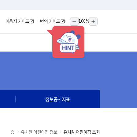
이용자 가이드
번역 가이드
100
%
축소
확대
HINT
정보공시지표
유치원·어린이집 정보
유치원·어린이집 조회