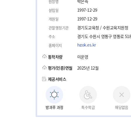
박은숙
원장명
1997-12-29
설립일
1997-12-29
개원일
경기도교육청 / 수원교육지원청
관할행정기관
경기도 수원시 영통구 영통로 51
주소
hgok.es.kr
홈페이지
통학차량
미운영
평가(인증)연월
2025년 12월
제공서비스
방과후 과정
특수학급
해당없음