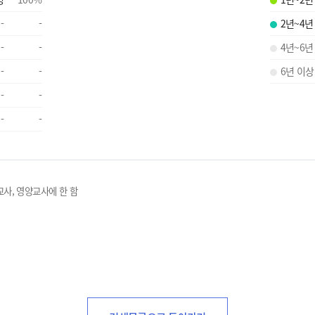
-
-
2년~4년
-
-
4년~6년
-
-
6년 이상
-
-
-
-
교사, 영양교사에 한 함