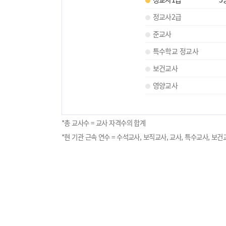
정교사2급
준교사
특수학교 정교사
보건교사
영양교사
*총 교사수 = 교사 자격수의 합계
*현 기관 근속 연수 = 수석교사, 보직교사, 교사, 특수교사, 보건