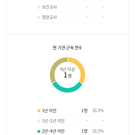
보건교사
-
-
영양교사
-
-
현 기관 근속 연수
6년 이상
1
명
1년 미만
1
명
33.3
%
1년~2년 미만
-
-
2년~4년 미만
1
명
33.3
%