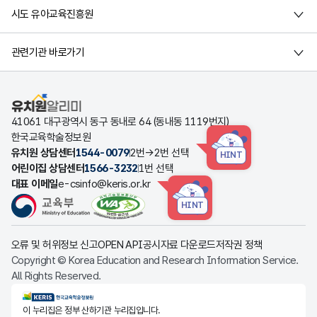
시도 유아교육진흥원
관련기관 바로가기
유치원알리미
41061 대구광역시 동구 동내로 64 (동내동 1119번지)
한국교육학술정보원
유치원 상담센터
1544-0079
2번→2번 선택
HINT
어린이집 상담센터
1566-3232
1번 선택
대표 이메일
e-csinfo@keris.or.kr
HINT
오류 및 허위정보 신고
OPEN API
공시자료 다운로드
저작권 정책
Copyright © Korea Education and Research Information Service.
All Rights Reserved.
KERIS한국교육학술정보원
이 누리집은 정부 산하기관 누리집입니다.