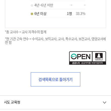
4년~6년 미만
-
-
6년 이상
1
명
33.3
%
*총 교사수 = 교사 자격수의 합계
*현 기관 근속 연수 = 수석교사, 보직교사, 교사, 특수교사, 보건교사, 영양교사에
한 함
검색목록으로 돌아가기
시도 교육청