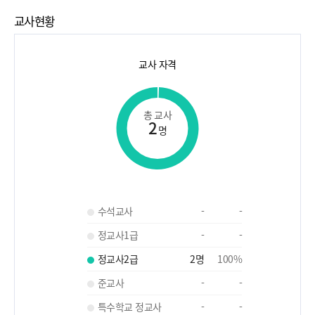
교사현황
교사 자격
총 교사
2
명
수석교사
-
-
정교사1급
-
-
정교사2급
2
명
100
%
준교사
-
-
특수학교 정교사
-
-