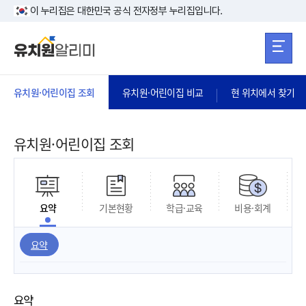
본문 바로가기
주메뉴 바로가
본문 바로가기
이 누리집은 대한민국 공식 전자정부 누리집입니다.
유치원·어린이집 조회
유치원·어린이집 비교
현 위치에서 찾기
유치원·어린이집 조회
요약
기본현황
학급·교육
비용·회계
요약
요약