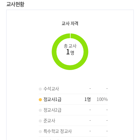
교사현황
교사 자격
총 교사
1
명
수석교사
-
-
정교사1급
1
명
100
%
정교사2급
-
-
준교사
-
-
특수학교 정교사
-
-