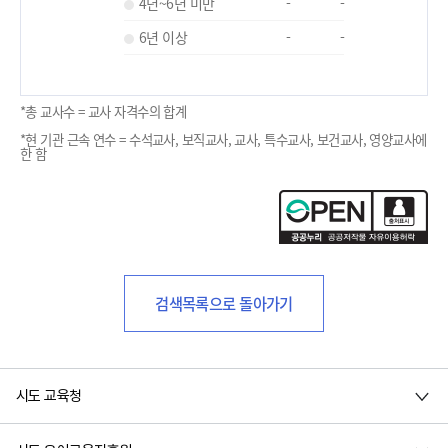
4년~6년 미만
-
-
6년 이상
-
-
*총 교사수 = 교사 자격수의 합계
*현 기관 근속 연수 = 수석교사, 보직교사, 교사, 특수교사, 보건교사, 영양교사에
한 함
검색목록으로 돌아가기
시도 교육청