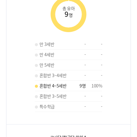
총 유아
9
명
만 3세반
-
-
만 4세반
-
-
만 5세반
-
-
혼합반 3~4세반
-
-
혼합반 4~5세반
9
명
100
%
혼합반 3~5세반
-
-
특수학급
-
-