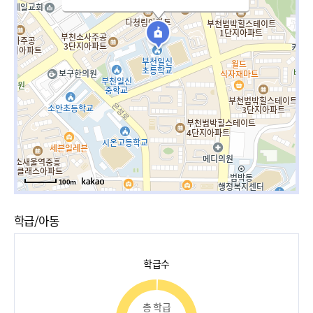
100m
학급/아동
학급수
총 학급