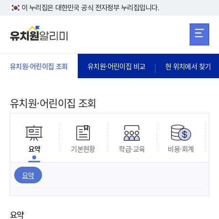
본문 바로가기
주메뉴 바로가
본문 바로가기
이 누리집은 대한민국 공식 전자정부 누리집입니다.
유치원·어린이집 조회
유치원·어린이집 비교
현 위치에서 찾기
유치원·어린이집 조회
요약
기본현황
학급·교육
비용·회계
요약
요약