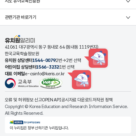
시도 유아교육진흥원
관련기관 바로가기
유치원알리미
41061 대구광역시 동구 동내로 64 (동내동 1119번지)
한국교육학술정보원
유치원 상담센터
1544-0079
2번→2번 선택
HINT
어린이집 상담센터
1566-3232
1번 선택
대표 이메일
e-csinfo@keris.or.kr
HINT
오류 및 허위정보 신고
OPEN API
공시자료 다운로드
저작권 정책
Copyright © Korea Education and Research Information Service.
All Rights Reserved.
KERIS한국교육학술정보원
이 누리집은 정부 산하기관 누리집입니다.