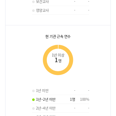
보건교사
-
-
영양교사
-
-
현 기관 근속 연수
1년 이상
1
명
1년 미만
-
-
1년~2년 미만
1
명
100
%
2년~4년 미만
-
-