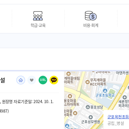
학급·교육
비용·회계
병설
URL
원장명 자료기준일: 2024. 10. 1.
4987)
군포옥천초등
공립_병설