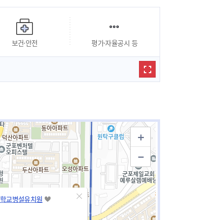
보건·안전
평가·자율공시 등
학교병설유치원