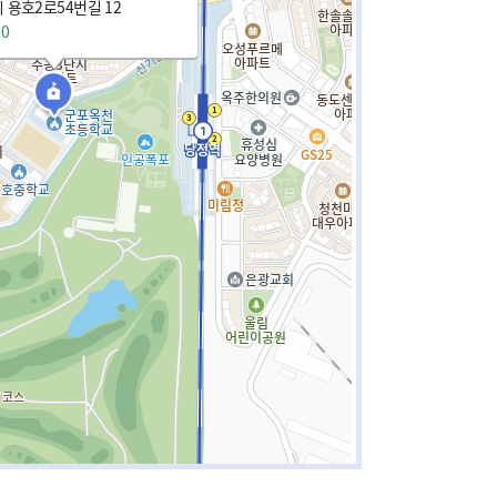
 용호2로54번길 12
70