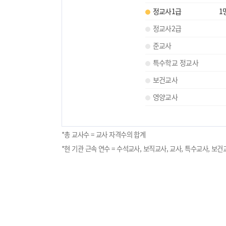
정교사1급
1
정교사2급
준교사
특수학교 정교사
보건교사
영양교사
*총 교사수 = 교사 자격수의 합계
*현 기관 근속 연수 = 수석교사, 보직교사, 교사, 특수교사, 보건