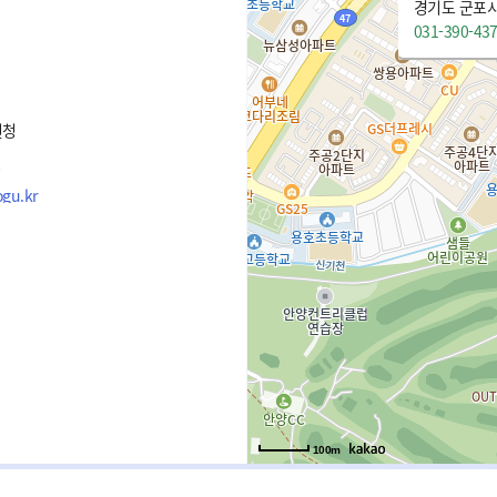
경기도 군포시
031-390-43
원청
2
gu.kr
100m