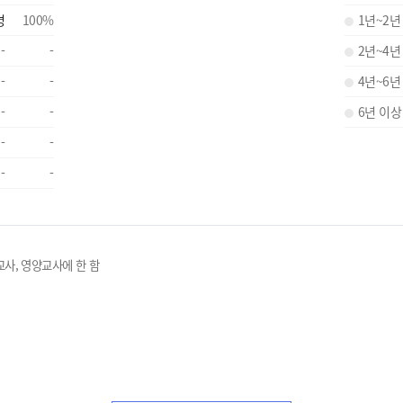
명
100
%
1년~2년
-
-
2년~4년
-
-
4년~6년
-
-
6년 이상
-
-
-
-
교사, 영양교사에 한 함