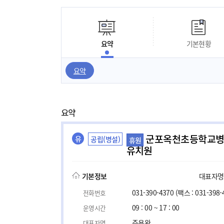
요약
기본현황
요약
요약
군포옥천초등학교
유
공립(병설)
휴원
유치원
기본정보
대표자명, 
031-390-4370
(팩스 : 031-398-
전화번호
09 : 00 ~ 17 : 00
운영시간
주용완
대표자명