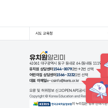
시도 교육청
유치원알리미
41061 대구광역시 동구 동내로 64 (동내동 1119
유치원 상담센터
1544-0079
2번→2번 선택
어린이집 상담센터
1566-3232
1번 선택
대표 이메일
e-csinfo@keris.or.kr
오류 및 허위정보 신고
OPEN API
공시자료 다운로드
HINT
Copyright © Korea Education and Research Informat
KERIS한국교육학술정보원
이 누리집은 정부 산하기관