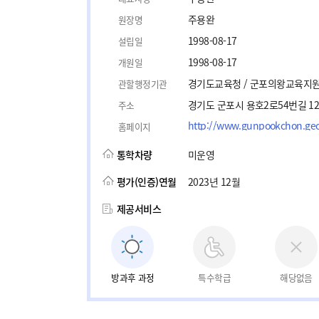
주용완
원장명
1998-08-17
설립일
1998-08-17
개원일
경기도교육청 / 군포의왕교육지
관할행정기관
경기도 군포시 용호2로54번길 1
주소
http://www.gunpookchon.geo
홈페이지
통학차량
미운영
평가(인증)연월
2023년 12월
제공서비스
방과후 과정
특수학급
해당없음