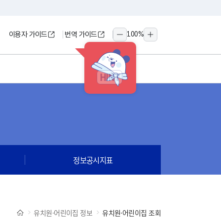
이용자 가이드
번역 가이드
100
%
축소
확대
HINT
정보공시지표
유치원·어린이집 정보
유치원·어린이집 조회