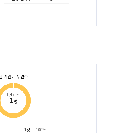
현 기관 근속 연수
1년 미만
1
명
1
명
100
%