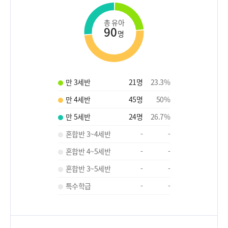
총 유아
90
명
만 3세반
21
명
23.3
%
만 4세반
45
명
50
%
만 5세반
24
명
26.7
%
혼합반 3~4세반
-
-
혼합반 4~5세반
-
-
혼합반 3~5세반
-
-
특수학급
-
-