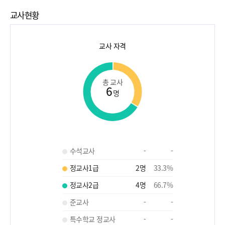
교사현황
교사 자격
총 교사
6
명
수석교사
-
-
정교사1급
2
명
33.3
%
정교사2급
4
명
66.7
%
준교사
-
-
특수학교 정교사
-
-