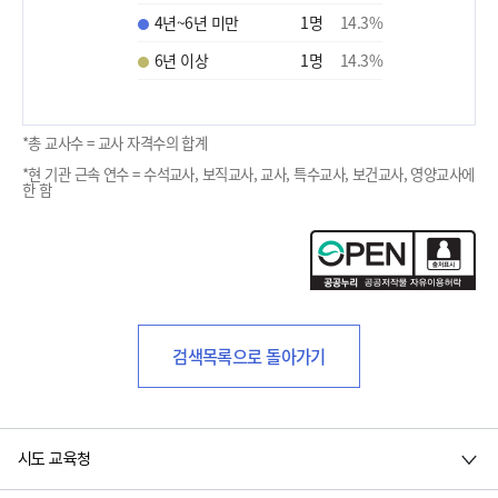
4년~6년 미만
1
명
14.3
%
6년 이상
1
명
14.3
%
*총 교사수 = 교사 자격수의 합계
*현 기관 근속 연수 = 수석교사, 보직교사, 교사, 특수교사, 보건교사, 영양교사에
한 함
검색목록으로 돌아가기
시도 교육청