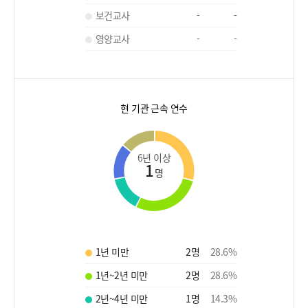
보건교사
-
-
영양교사
-
-
현 기관 근속 연수
6년 이상
1
명
1년 미만
2
명
28.6
%
1년~2년 미만
2
명
28.6
%
2년~4년 미만
1
명
14.3
%