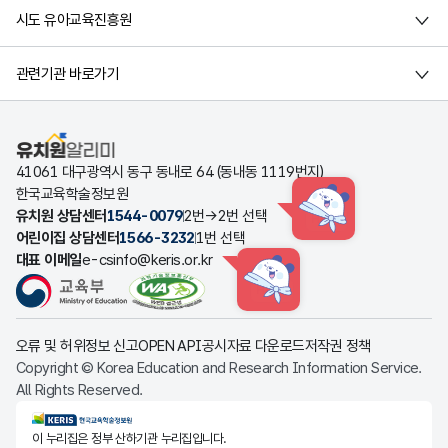
시도 유아교육진흥원
관련기관 바로가기
유치원알리미
41061 대구광역시 동구 동내로 64 (동내동 1119번지)
한국교육학술정보원
유치원 상담센터
1544-0079
2번→2번 선택
HINT
어린이집 상담센터
1566-3232
1번 선택
대표 이메일
e-csinfo@keris.or.kr
HINT
오류 및 허위정보 신고
OPEN API
공시자료 다운로드
저작권 정책
Copyright © Korea Education and Research Information Service.
All Rights Reserved.
KERIS한국교육학술정보원
이 누리집은 정부 산하기관 누리집입니다.