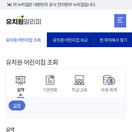
본문 바로가기
주메뉴 바로가
본문 바로가기
이 누리집은 대한민국 공식 전자정부 누리집입니다.
유치원·어린이집 조회
유치원·어린이집 비교
현 위치에서 찾기
유치원·어린이집 조회
요약
기본현황
학급·교육
비용·회계
요약
요약