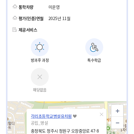
통학차량
미운영
평가(인증)연월
2025년 11월
제공서비스
방과후 과정
특수학급
해당없음
각리초등학교병설유치원
공립_병설
충청북도 청주시 청원구 오창중앙로 47-8