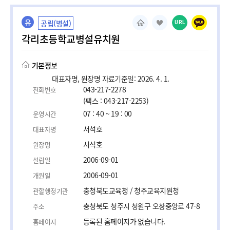
유
공립(병설)
URL
각리초등학교병설유치원
기본정보
대표자명, 원장명 자료기준일: 2026. 4. 1.
043-217-2278
전화번호
(팩스 : 043-217-2253)
07 : 40 ~ 19 : 00
운영시간
서석호
대표자명
서석호
원장명
2006-09-01
설립일
2006-09-01
개원일
충청북도교육청 / 청주교육지원청
관할행정기관
충청북도 청주시 청원구 오창중앙로 47-8
주소
등록된 홈페이지가 없습니다.
홈페이지