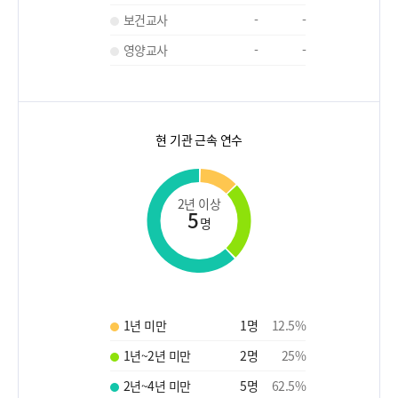
보건교사
-
-
영양교사
-
-
현 기관 근속 연수
2년 이상
5
명
1년 미만
1
명
12.5
%
1년~2년 미만
2
명
25
%
2년~4년 미만
5
명
62.5
%