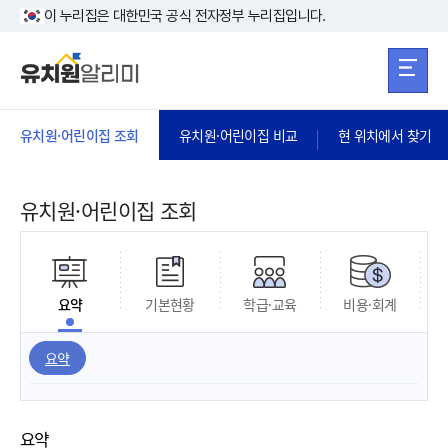
본문 바로가기
주메뉴 바로가
본문 바로가기
이 누리집은 대한민국 공식 전자정부 누리집입니다.
유치원·어린이집 조회
유치원·어린이집 비교
현 위치에서 찾기
유치원·어린이집 조회
요약
기본현황
학급·교육
비용·회계
요약
요약