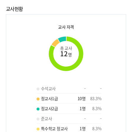
교사현황
교사 자격
총 교사
12
명
수석교사
-
-
정교사1급
10
명
83.3
%
정교사2급
1
명
8.3
%
준교사
-
-
특수학교 정교사
1
명
8.3
%