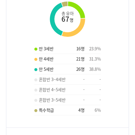
총 유아
67
명
만 3세반
16
명
23.9
%
만 4세반
21
명
31.3
%
만 5세반
26
명
38.8
%
혼합반 3~4세반
-
-
혼합반 4~5세반
-
-
혼합반 3~5세반
-
-
특수학급
4
명
6
%