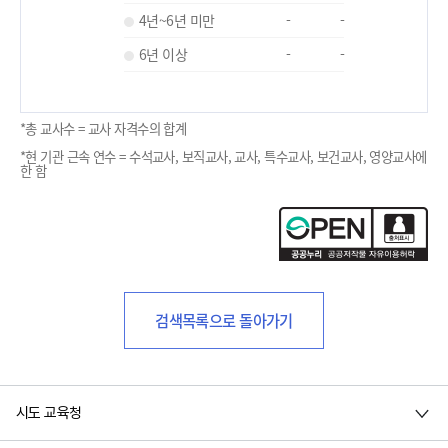
4년~6년 미만
-
-
6년 이상
-
-
*총 교사수 = 교사 자격수의 합계
*현 기관 근속 연수 = 수석교사, 보직교사, 교사, 특수교사, 보건교사, 영양교사에
한 함
검색목록으로 돌아가기
시도 교육청