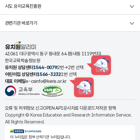
시도 유아교육진흥원
관련기관 바로가기
유치원알리미
41061 대구광역시 동구 동내로 64 (동내동 1119번지)
한국교육학술정보원
유치원 상담센터
1544-0079
2번→2번 선택
HINT
어린이집 상담센터
1566-3232
1번 선택
대표 이메일
e-csinfo@keris.or.kr
HINT
오류 및 허위정보 신고
OPEN API
공시자료 다운로드
저작권 정책
Copyright © Korea Education and Research Information Service.
All Rights Reserved.
KERIS한국교육학술정보원
이 누리집은 정부 산하기관 누리집입니다.