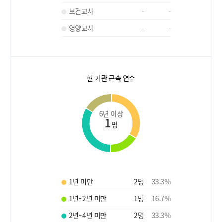
보건교사
-
-
영양교사
-
-
현 기관 근속 연수
6년 이상
1
명
1년 미만
2
명
33.3
%
1년~2년 미만
1
명
16.7
%
2년~4년 미만
2
명
33.3
%