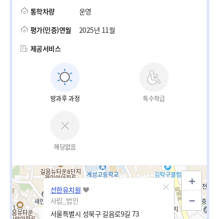
통학차량
운영
평가(인증)연월
2025년 11월
제공서비스
방과후 과정
특수학급
해당없음
선한유치원
사립_법인
서울특별시 성북구 길음로9길 73