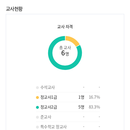
교사현황
교사 자격
총 교사
6
명
수석교사
-
-
정교사1급
1
명
16.7
%
정교사2급
5
명
83.3
%
준교사
-
-
특수학교 정교사
-
-