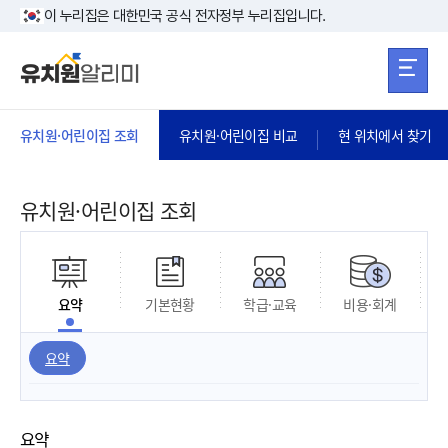
본문 바로가기
주메뉴 바로가
본문 바로가기
이 누리집은 대한민국 공식 전자정부 누리집입니다.
유치원·어린이집 조회
유치원·어린이집 비교
현 위치에서 찾기
유치원·어린이집 조회
요약
기본현황
학급·교육
비용·회계
요약
요약