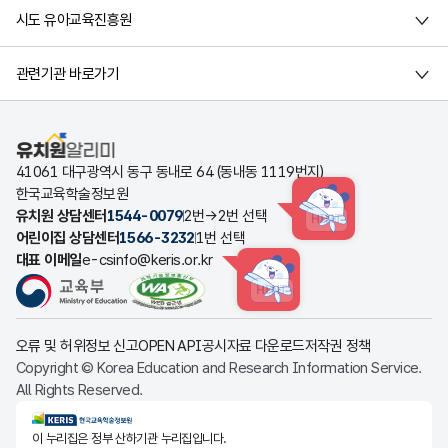
시도 유아교육진흥원
관련기관 바로가기
유치원알리미
41061 대구광역시 동구 동내로 64 (동내동 1119번지)
한국교육학술정보원
유치원 상담센터
1544-0079
2번→2번 선택
HINT
어린이집 상담센터
1566-3232
1번 선택
대표 이메일
e-csinfo@keris.or.kr
HINT
오류 및 허위정보 신고
OPEN API
공시자료 다운로드
저작권 정책
Copyright © Korea Education and Research Information Service.
All Rights Reserved.
KERIS한국교육학술정보원
이 누리집은 정부 산하기관 누리집입니다.