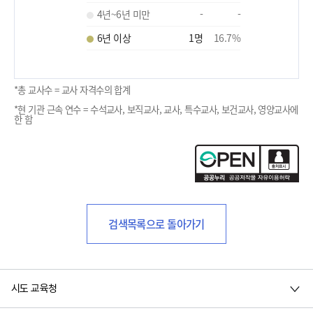
4년~6년 미만
-
-
6년 이상
1
명
16.7
%
*총 교사수 = 교사 자격수의 합계
*현 기관 근속 연수 = 수석교사, 보직교사, 교사, 특수교사, 보건교사, 영양교사에
한 함
검색목록으로 돌아가기
시도 교육청