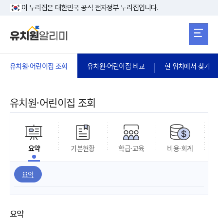
본문 바로가기
주메뉴 바로가
본문 바로가기
이 누리집은 대한민국 공식 전자정부 누리집입니다.
유치원·어린이집 조회
유치원·어린이집 비교
현 위치에서 찾기
유치원·어린이집 조회
요약
기본현황
학급·교육
비용·회계
요약
요약