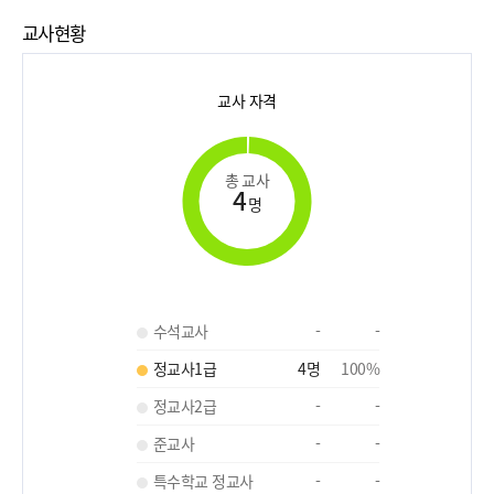
교사현황
교사 자격
총 교사
4
명
수석교사
-
-
정교사1급
4
명
100
%
정교사2급
-
-
준교사
-
-
특수학교 정교사
-
-