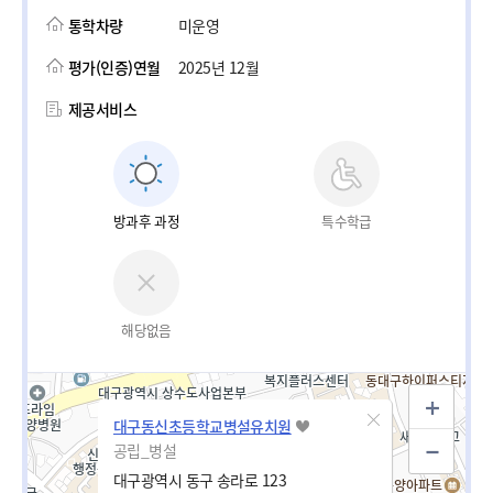
통학차량
미운영
평가(인증)연월
2025년 12월
제공서비스
방과후 과정
특수학급
해당없음
대구동신초등학교병설유치원
공립_병설
대구광역시 동구 송라로 123