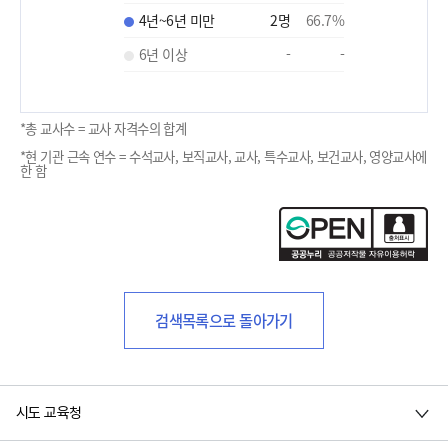
4년~6년 미만
2
명
66.7
%
6년 이상
-
-
*총 교사수 = 교사 자격수의 합계
*현 기관 근속 연수 = 수석교사, 보직교사, 교사, 특수교사, 보건교사, 영양교사에
한 함
검색목록으로 돌아가기
시도 교육청