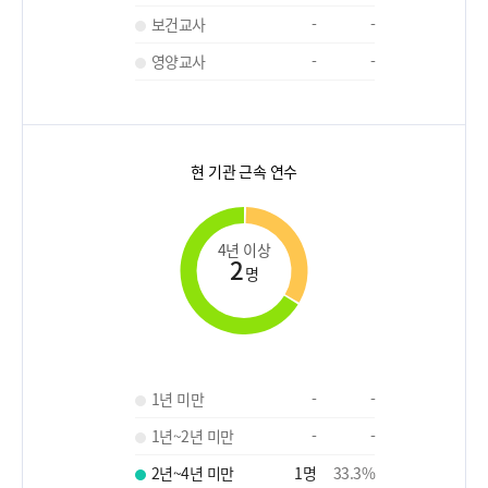
보건교사
-
-
영양교사
-
-
현 기관 근속 연수
4년 이상
2
명
1년 미만
-
-
1년~2년 미만
-
-
2년~4년 미만
1
명
33.3
%