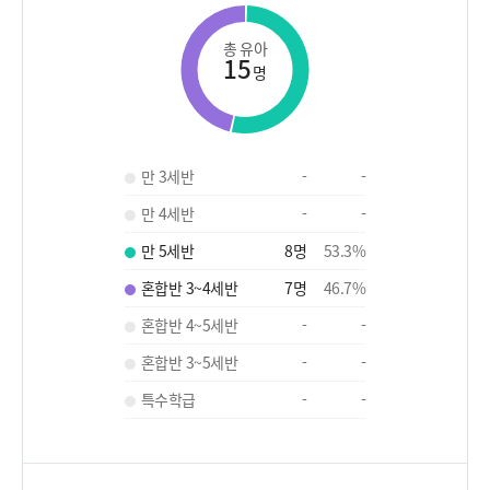
총 유아
15
명
만 3세반
-
-
만 4세반
-
-
만 5세반
8
명
53.3
%
혼합반 3~4세반
7
명
46.7
%
혼합반 4~5세반
-
-
혼합반 3~5세반
-
-
특수학급
-
-