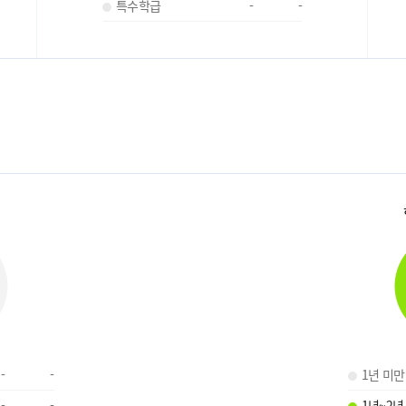
특수학급
-
-
-
-
1년 미만
-
-
1년~2년