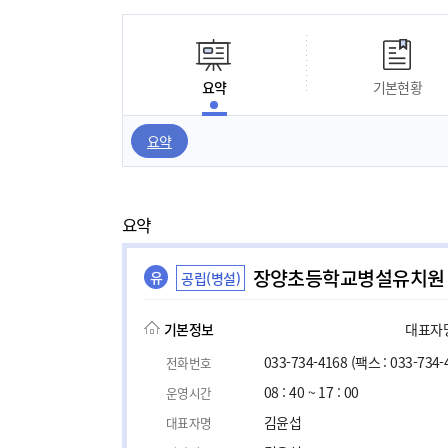
요약
기본현황
요약
요약
장양초등학교병설유치원
유
공립(병설)
기본정보
대표자명,
033-734-4168
(팩스 : 033-734-
전화번호
08 : 40 ~ 17 : 00
운영시간
김윤섭
대표자명