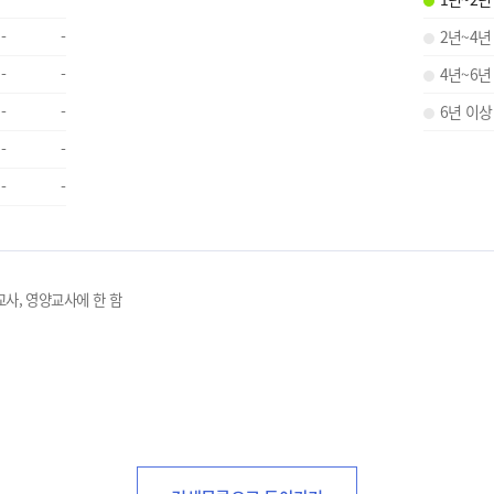
-
-
2년~4년
-
-
4년~6년
-
-
6년 이상
-
-
-
-
교사, 영양교사에 한 함