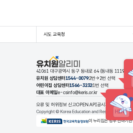
시도 교육청
유치원알리미
41061 대구광역시 동구 동내로 64 (동내동 1119
유치원 상담센터
1544-0079
2번→2번 선택
어린이집 상담센터
1566-3232
1번 선택
대표 이메일
e-csinfo@keris.or.kr
오류 및 허위정보 신고
OPEN API
공시자료 다운로드
HINT
Copyright © Korea Education and Research Informat
KERIS한국교육학술정보원
이 누리집은 정부 산하기관