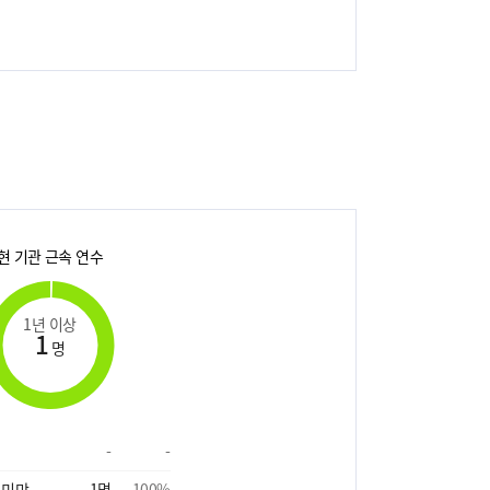
현 기관 근속 연수
1년 이상
1
명
-
-
 미만
1
명
100
%