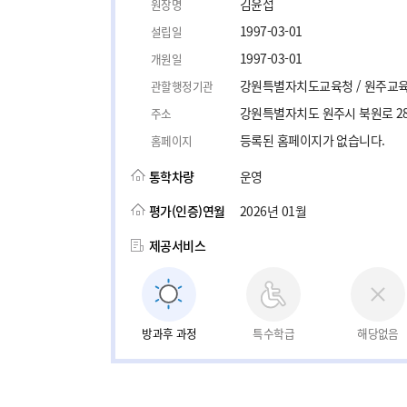
김윤섭
원장명
1997-03-01
설립일
1997-03-01
개원일
강원특별자치도교육청 / 원주교
관할행정기관
강원특별자치도 원주시 북원로 28
주소
등록된 홈페이지가 없습니다.
홈페이지
통학차량
운영
평가(인증)연월
2026년 01월
제공서비스
방과후 과정
특수학급
해당없음