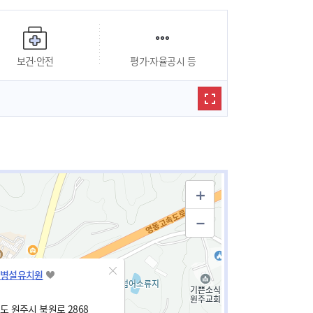
보건·안전
평가·자율공시 등
병설유치원
 원주시 북원로 2868