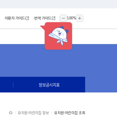
이용자 가이드
번역 가이드
100
%
축소
확대
HINT
정보공시지표
유치원·어린이집 정보
유치원·어린이집 조회