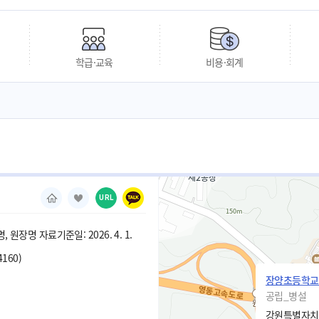
학급·교육
비용·회계
URL
 원장명 자료기준일: 2026. 4. 1.
4160)
장양초등학교
공립_병설
강원특별자치도