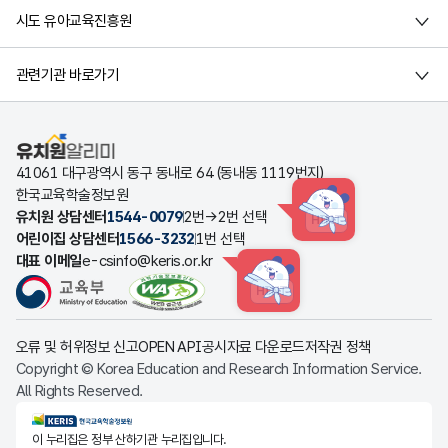
시도 유아교육진흥원
관련기관 바로가기
유치원알리미
41061 대구광역시 동구 동내로 64 (동내동 1119번지)
한국교육학술정보원
유치원 상담센터
1544-0079
2번→2번 선택
HINT
어린이집 상담센터
1566-3232
1번 선택
대표 이메일
e-csinfo@keris.or.kr
HINT
오류 및 허위정보 신고
OPEN API
공시자료 다운로드
저작권 정책
Copyright © Korea Education and Research Information Service.
All Rights Reserved.
KERIS한국교육학술정보원
이 누리집은 정부 산하기관 누리집입니다.