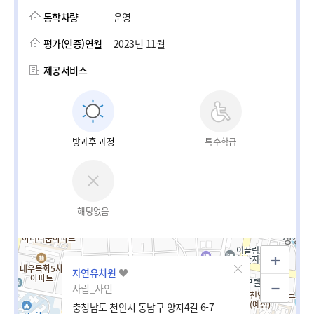
통학차량
운영
평가(인증)연월
2023년 11월
제공서비스
방과후 과정
특수학급
해당없음
자연유치원
사립_사인
충청남도 천안시 동남구 양지4길 6-7