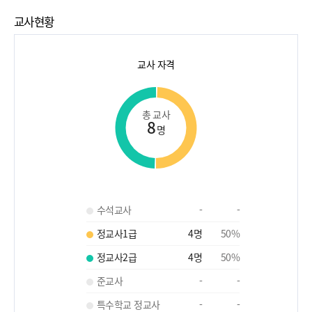
교사현황
교사 자격
총 교사
8
명
수석교사
-
-
정교사1급
4
명
50
%
정교사2급
4
명
50
%
준교사
-
-
특수학교 정교사
-
-