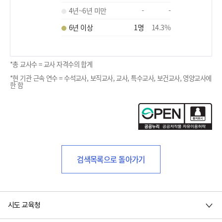
4년~6년 미만
-
-
6년 이상
1
명
14.3
%
*총 교사수 = 교사 자격수의 합계
*현 기관 근속 연수 = 수석교사, 보직교사, 교사, 특수교사, 보건교사, 영양교사에
한 함
검색목록으로 돌아가기
시도 교육청