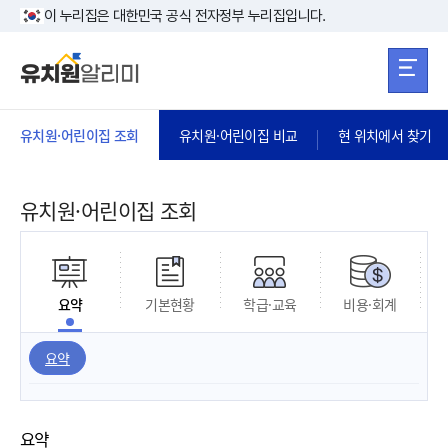
본문 바로가기
주메뉴 바로가
본문 바로가기
이 누리집은 대한민국 공식 전자정부 누리집입니다.
유치원·어린이집 조회
유치원·어린이집 비교
현 위치에서 찾기
유치원·어린이집 조회
요약
기본현황
학급·교육
비용·회계
요약
요약