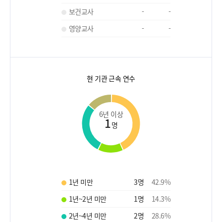
보건교사
-
-
영양교사
-
-
현 기관 근속 연수
6년 이상
1
명
1년 미만
3
명
42.9
%
1년~2년 미만
1
명
14.3
%
2년~4년 미만
2
명
28.6
%