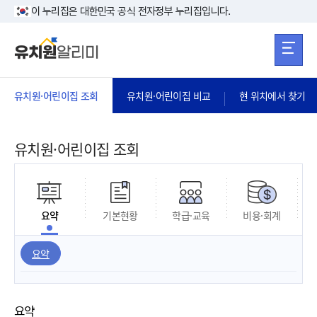
본문 바로가기
주메뉴 바로가
본문 바로가기
이 누리집은 대한민국 공식 전자정부 누리집입니다.
유치원·어린이집 조회
유치원·어린이집 비교
현 위치에서 찾기
유치원·어린이집 조회
요약
기본현황
학급·교육
비용·회계
요약
요약