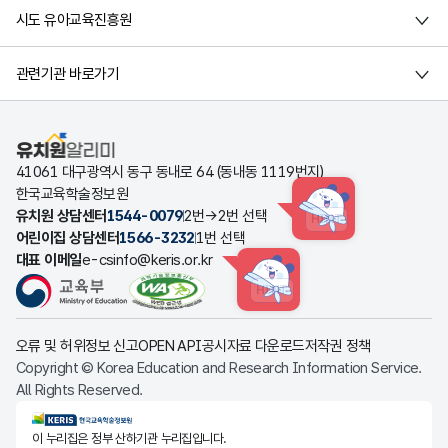
시도 유아교육진흥원
관련기관 바로가기
유치원알리미
41061 대구광역시 동구 동내로 64 (동내동 1119번지)
한국교육학술정보원
유치원 상담센터
1544-0079
2번→2번 선택
HINT
어린이집 상담센터
1566-3232
1번 선택
대표 이메일
e-csinfo@keris.or.kr
HINT
오류 및 허위정보 신고
OPEN API
공시자료 다운로드
저작권 정책
Copyright © Korea Education and Research Information Service.
All Rights Reserved.
KERIS한국교육학술정보원
이 누리집은 정부 산하기관 누리집입니다.