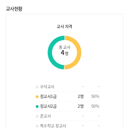
교사현황
교사 자격
총 교사
4
명
수석교사
-
-
정교사1급
2
명
50
%
정교사2급
2
명
50
%
준교사
-
-
특수학교 정교사
-
-