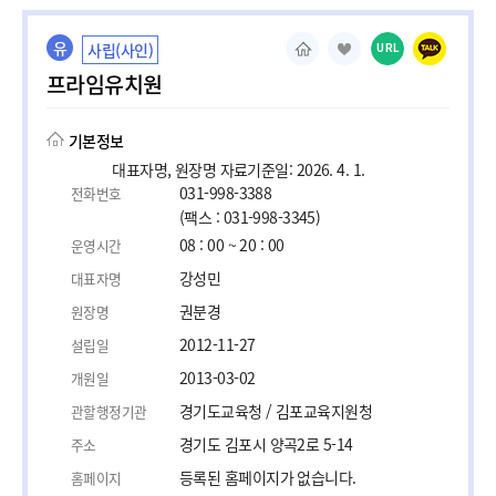
유
사립(사인)
URL
프라임유치원
기본정보
대표자명, 원장명 자료기준일: 2026. 4. 1.
031-998-3388
전화번호
(팩스 : 031-998-3345)
08 : 00 ~ 20 : 00
운영시간
강성민
대표자명
권분경
원장명
2012-11-27
설립일
2013-03-02
개원일
경기도교육청 / 김포교육지원청
관할행정기관
경기도 김포시 양곡2로 5-14
주소
등록된 홈페이지가 없습니다.
홈페이지