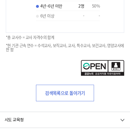
4년~6년 미만
2
명
50
%
6년 이상
-
-
*총 교사수 = 교사 자격수의 합계
*현 기관 근속 연수 = 수석교사, 보직교사, 교사, 특수교사, 보건교사, 영양교사에
한 함
검색목록으로 돌아가기
시도 교육청