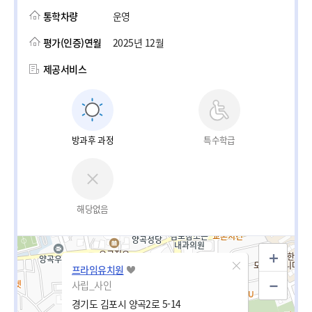
통학차량
운영
평가(인증)연월
2025년 12월
제공서비스
방과후 과정
특수학급
해당없음
프라임유치원
사립_사인
경기도 김포시 양곡2로 5-14