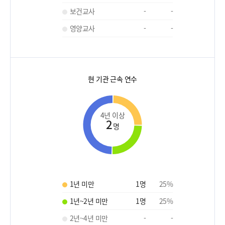
보건교사
-
-
영양교사
-
-
현 기관 근속 연수
4년 이상
2
명
1년 미만
1
명
25
%
1년~2년 미만
1
명
25
%
2년~4년 미만
-
-