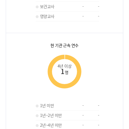
보건교사
-
-
영양교사
-
-
현 기관 근속 연수
4년 이상
1
명
1년 미만
-
-
1년~2년 미만
-
-
2년~4년 미만
-
-