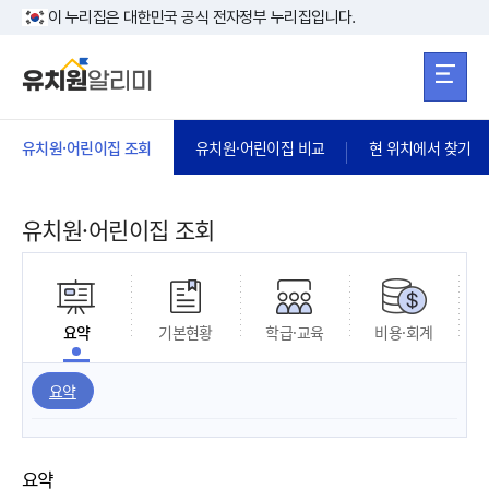
본문 바로가기
주메뉴 바로가
본문 바로가기
이 누리집은 대한민국 공식 전자정부 누리집입니다.
유치원·어린이집 조회
유치원·어린이집 비교
현 위치에서 찾기
유치원·어린이집 조회
요약
기본현황
학급·교육
비용·회계
요약
요약