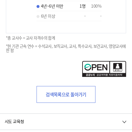
4년~6년 미만
1
명
100
%
6년 이상
-
-
*총 교사수 = 교사 자격수의 합계
*현 기관 근속 연수 = 수석교사, 보직교사, 교사, 특수교사, 보건교사, 영양교사에
한 함
검색목록으로 돌아가기
시도 교육청