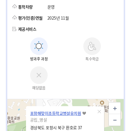
통학차량
운영
평가(인증)연월
2025년 11월
제공서비스
방과후 과정
특수학급
해당없음
포항해맞이초등학교병설유치원
공립_병설
경상북도 포항시 북구 환호로 37