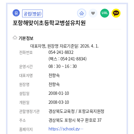
유
공립(병설)
URL
포항해맞이초등학교병설유치원
기본정보
대표자명, 원장명 자료기준일: 2026. 4. 1.
054-241-8832
전화번호
(팩스 : 054-241-8834)
08 : 30 ~ 16 : 30
운영시간
천향숙
대표자명
천향숙
원장명
2008-01-10
설립일
2008-03-10
개원일
경상북도교육청 / 포항교육지원청
관할행정기관
경상북도 포항시 북구 환호로 37
주소
https://school.gyo6.net/haeschool/na/ntt/selectNttList.do?mi=135201&bbsId=49290
홈페이지