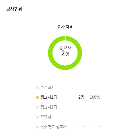
교사현황
교사 자격
총 교사
2
명
수석교사
-
-
정교사1급
2
명
100
%
정교사2급
-
-
준교사
-
-
특수학교 정교사
-
-