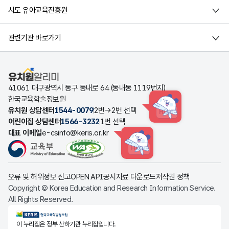
시도 유아교육진흥원
관련기관 바로가기
유치원알리미
41061 대구광역시 동구 동내로 64 (동내동 1119번지)
한국교육학술정보원
유치원 상담센터
1544-0079
2번→2번 선택
HINT
어린이집 상담센터
1566-3232
1번 선택
대표 이메일
e-csinfo@keris.or.kr
HINT
오류 및 허위정보 신고
OPEN API
공시자료 다운로드
저작권 정책
Copyright © Korea Education and Research Information Service.
All Rights Reserved.
KERIS한국교육학술정보원
이 누리집은 정부 산하기관 누리집입니다.