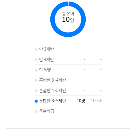
총 유아
10
명
만 3세반
-
-
만 4세반
-
-
만 5세반
-
-
혼합반 3~4세반
-
-
혼합반 4~5세반
-
-
혼합반 3~5세반
10
명
100
%
특수학급
-
-