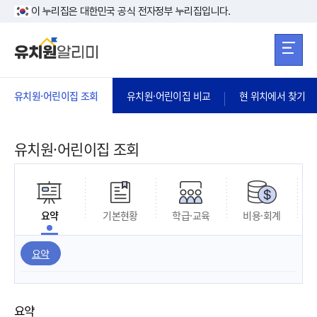
본문 바로가기
주메뉴 바로가
본문 바로가기
이 누리집은 대한민국 공식 전자정부 누리집입니다.
유치원·어린이집 조회
유치원·어린이집 비교
현 위치에서 찾기
유치원·어린이집 조회
요약
기본현황
학급·교육
비용·회계
요약
요약