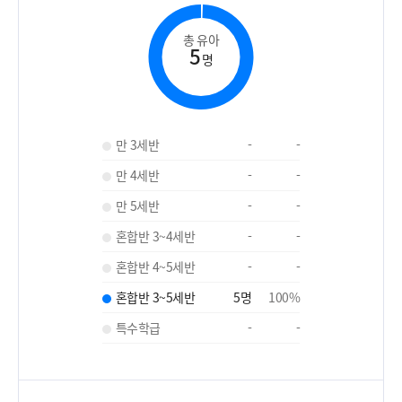
총 유아
5
명
만 3세반
-
-
만 4세반
-
-
만 5세반
-
-
혼합반 3~4세반
-
-
혼합반 4~5세반
-
-
혼합반 3~5세반
5
명
100
%
특수학급
-
-