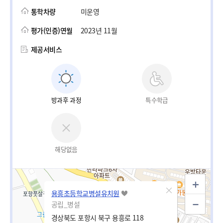
통학차량
미운영
평가(인증)연월
2023년 11월
제공서비스
방과후 과정
특수학급
해당없음
용흥초등학교병설유치원
공립_병설
경상북도 포항시 북구 용흥로 118