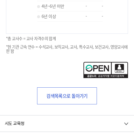
4년~6년 미만
-
-
6년 이상
-
-
*총 교사수 = 교사 자격수의 합계
*현 기관 근속 연수 = 수석교사, 보직교사, 교사, 특수교사, 보건교사, 영양교사에
한 함
검색목록으로 돌아가기
시도 교육청