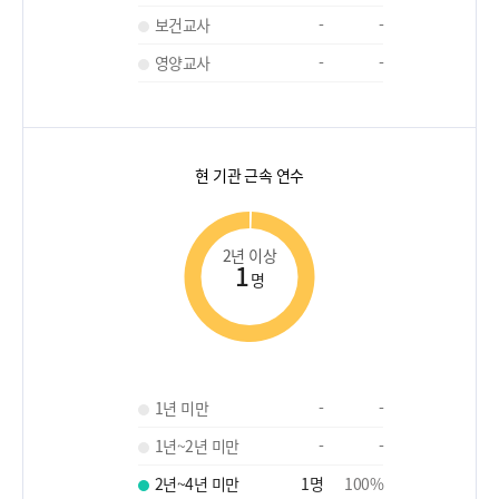
보건교사
-
-
영양교사
-
-
현 기관 근속 연수
2년 이상
1
명
1년 미만
-
-
1년~2년 미만
-
-
2년~4년 미만
1
명
100
%