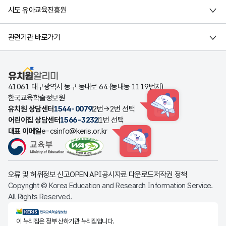
시도 유아교육진흥원
관련기관 바로가기
유치원알리미
41061 대구광역시 동구 동내로 64 (동내동 1119번지)
한국교육학술정보원
유치원 상담센터
1544-0079
2번→2번 선택
HINT
어린이집 상담센터
1566-3232
1번 선택
대표 이메일
e-csinfo@keris.or.kr
HINT
오류 및 허위정보 신고
OPEN API
공시자료 다운로드
저작권 정책
Copyright © Korea Education and Research Information Service.
All Rights Reserved.
KERIS한국교육학술정보원
이 누리집은 정부 산하기관 누리집입니다.