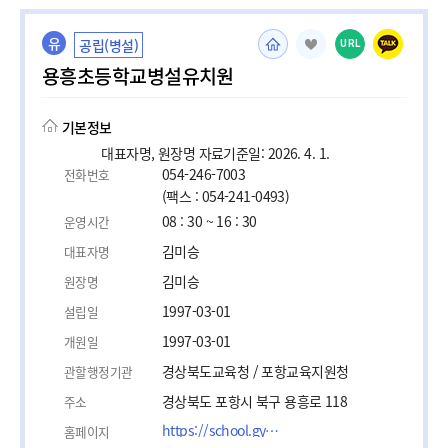
유
공립(병설)
URL
용흥초등학교병설유치원
기본정보
대표자명, 원장명 자료기준일: 2026. 4. 1.
054-246-7003
전화번호
(팩스 : 054-241-0493)
08 : 30 ~ 16 : 30
운영시간
김미승
대표자명
김미승
원장명
1997-03-01
설립일
1997-03-01
개원일
경상북도교육청 / 포항교육지원청
관할행정기관
경상북도 포항시 북구 용흥로 118
주소
https://school.gyo6.net/yongheung/main.do?sysId=yongheung
홈페이지