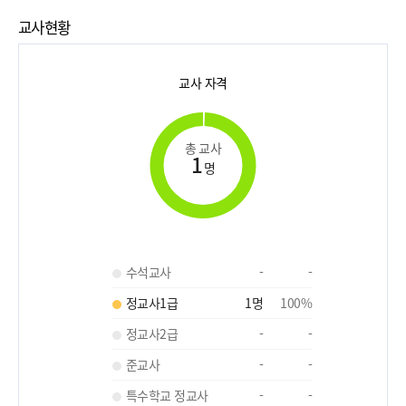
교사현황
교사 자격
총 교사
1
명
수석교사
-
-
정교사1급
1
명
100
%
정교사2급
-
-
준교사
-
-
특수학교 정교사
-
-