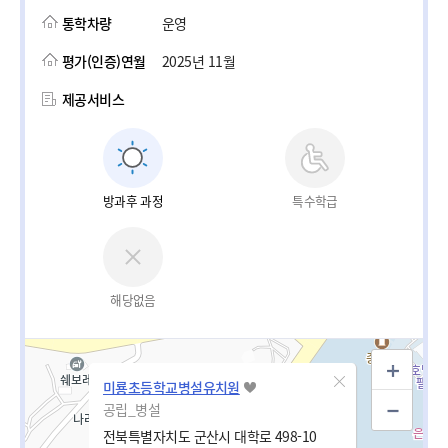
통학차량
운영
평가(인증)연월
2025년 11월
제공서비스
방과후 과정
특수학급
해당없음
미룡초등학교병설유치원
공립_병설
전북특별자치도 군산시 대학로 498-10