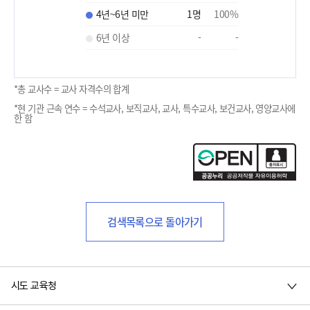
4년~6년 미만
1
명
100
%
6년 이상
-
-
*총 교사수 = 교사 자격수의 합계
*현 기관 근속 연수 = 수석교사, 보직교사, 교사, 특수교사, 보건교사, 영양교사에
한 함
검색목록으로 돌아가기
시도 교육청