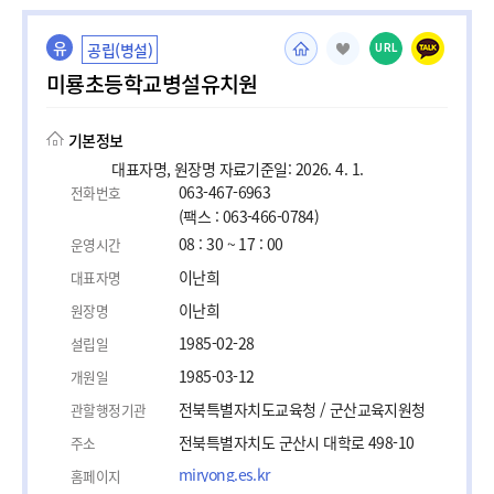
유
공립(병설)
URL
미룡초등학교병설유치원
기본정보
대표자명, 원장명 자료기준일: 2026. 4. 1.
063-467-6963
전화번호
(팩스 : 063-466-0784)
08 : 30 ~ 17 : 00
운영시간
이난희
대표자명
이난희
원장명
1985-02-28
설립일
1985-03-12
개원일
전북특별자치도교육청 / 군산교육지원청
관할행정기관
전북특별자치도 군산시 대학로 498-10
주소
miryong.es.kr
홈페이지