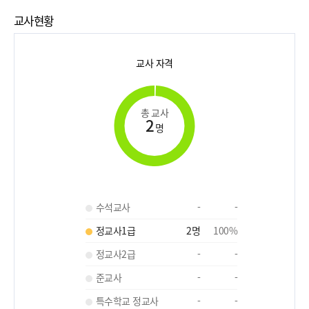
교사현황
교사 자격
총 교사
2
명
수석교사
-
-
정교사1급
2
명
100
%
정교사2급
-
-
준교사
-
-
특수학교 정교사
-
-