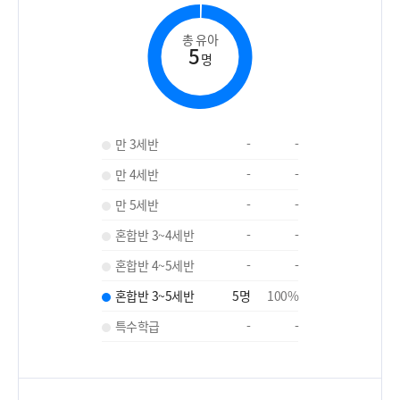
총 유아
5
명
만 3세반
-
-
만 4세반
-
-
만 5세반
-
-
혼합반 3~4세반
-
-
혼합반 4~5세반
-
-
혼합반 3~5세반
5
명
100
%
특수학급
-
-