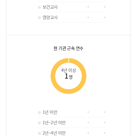
보건교사
-
-
영양교사
-
-
현 기관 근속 연수
4년 이상
1
명
1년 미만
-
-
1년~2년 미만
-
-
2년~4년 미만
-
-