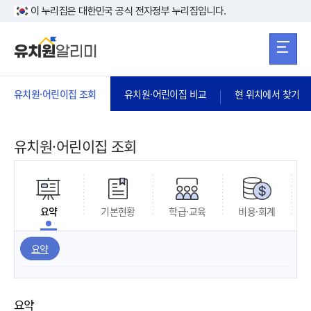
본문 바로가기
주메뉴 바로가
본문 바로가기
이 누리집은 대한민국 공식 전자정부 누리집입니다.
유치원·어린이집 조회
유치원·어린이집 비교
현 위치에서 찾기
유치원·어린이집 조회
요약
기본현황
학급·교육
비용·회계
요약
요약