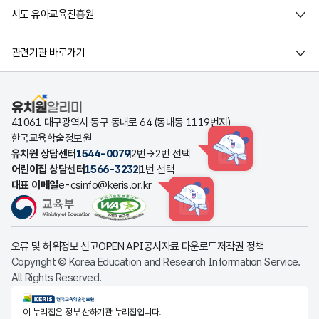
시도 유아교육진흥원
관련기관 바로가기
유치원알리미
41061 대구광역시 동구 동내로 64 (동내동 1119번지)
한국교육학술정보원
유치원 상담센터
1544-0079
2번→2번 선택
HINT
어린이집 상담센터
1566-3232
1번 선택
대표 이메일
e-csinfo@keris.or.kr
HINT
오류 및 허위정보 신고
OPEN API
공시자료 다운로드
저작권 정책
Copyright © Korea Education and Research Information Service.
All Rights Reserved.
KERIS한국교육학술정보원
이 누리집은 정부 산하기관 누리집입니다.