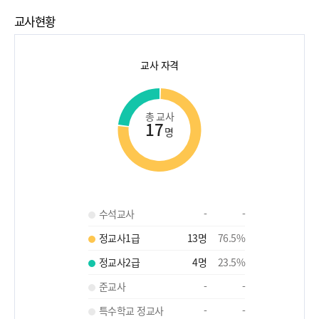
교사현황
교사 자격
총 교사
17
명
수석교사
-
-
정교사1급
13
명
76.5
%
정교사2급
4
명
23.5
%
준교사
-
-
특수학교 정교사
-
-