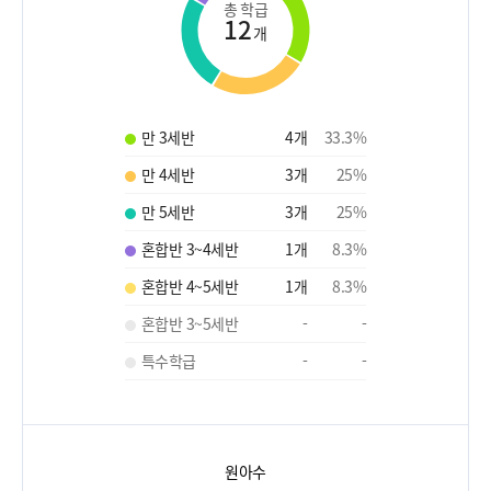
총 학급
12
개
만 3세반
4
개
33.3
%
만 4세반
3
개
25
%
만 5세반
3
개
25
%
혼합반 3~4세반
1
개
8.3
%
혼합반 4~5세반
1
개
8.3
%
혼합반 3~5세반
-
-
특수학급
-
-
원아수