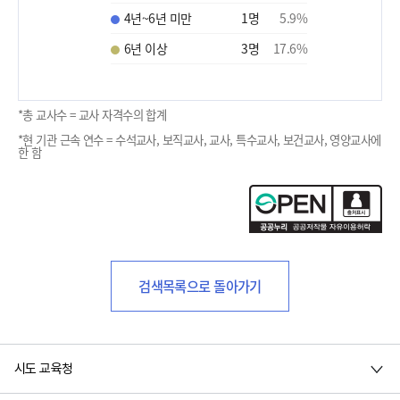
4년~6년 미만
1
명
5.9
%
6년 이상
3
명
17.6
%
*총 교사수 = 교사 자격수의 합계
*현 기관 근속 연수 = 수석교사, 보직교사, 교사, 특수교사, 보건교사, 영양교사에
한 함
검색목록으로 돌아가기
시도 교육청