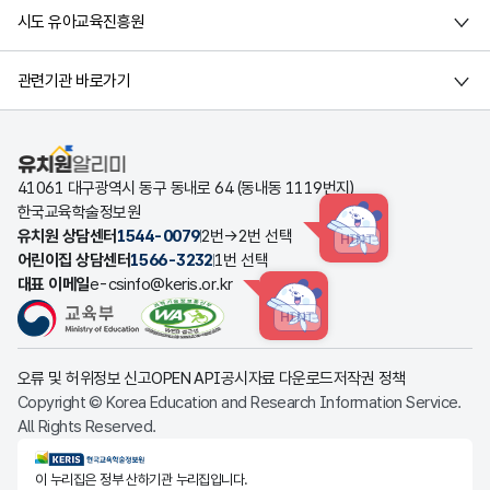
시도 유아교육진흥원
관련기관 바로가기
유치원알리미
41061 대구광역시 동구 동내로 64 (동내동 1119번지)
한국교육학술정보원
유치원 상담센터
1544-0079
2번→2번 선택
HINT
어린이집 상담센터
1566-3232
1번 선택
대표 이메일
e-csinfo@keris.or.kr
HINT
오류 및 허위정보 신고
OPEN API
공시자료 다운로드
저작권 정책
Copyright © Korea Education and Research Information Service.
All Rights Reserved.
KERIS한국교육학술정보원
이 누리집은 정부 산하기관 누리집입니다.