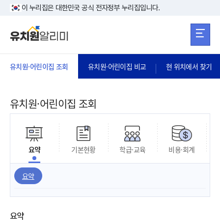
본문 바로가기
주메뉴 바로가
본문 바로가기
이 누리집은 대한민국 공식 전자정부 누리집입니다.
유치원·어린이집 조회
유치원·어린이집 비교
현 위치에서 찾기
유치원·어린이집 조회
요약
기본현황
학급·교육
비용·회계
요약
요약