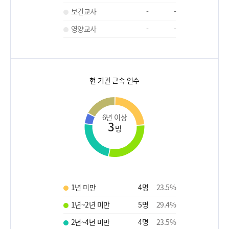
보건교사
-
-
영양교사
-
-
현 기관 근속 연수
6년 이상
3
명
1년 미만
4
명
23.5
%
1년~2년 미만
5
명
29.4
%
2년~4년 미만
4
명
23.5
%