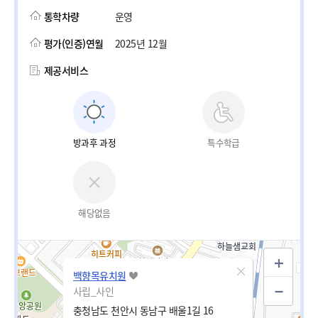
통학차량
운영
평가(인증)연월
2025년 12월
제공서비스
방과후 과정
특수학급
해당없음
백향목유치원
사립_사인
충청남도 천안시 동남구 배울1길 16