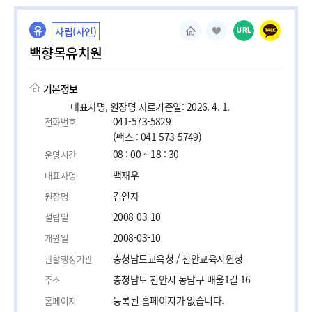
유
사립(사인)
URL
백향목유치원
기본정보
대표자명, 원장명 자료기준일: 2026. 4. 1.
041-573-5829
전화번호
(팩스 : 041-573-5749)
08 : 00 ~ 18 : 30
운영시간
백재우
대표자명
김인자
원장명
2008-03-10
설립일
2008-03-10
개원일
충청남도교육청 / 천안교육지원청
관할행정기관
충청남도 천안시 동남구 배울1길 16
주소
등록된 홈페이지가 없습니다.
홈페이지