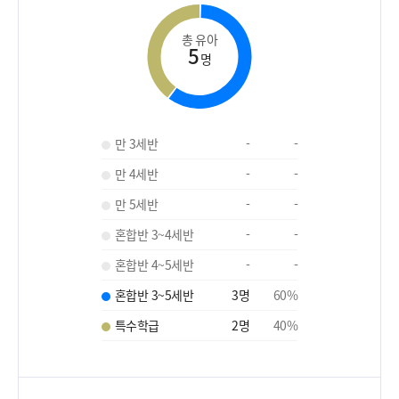
총 유아
5
명
만 3세반
-
-
만 4세반
-
-
만 5세반
-
-
혼합반 3~4세반
-
-
혼합반 4~5세반
-
-
혼합반 3~5세반
3
명
60
%
특수학급
2
명
40
%