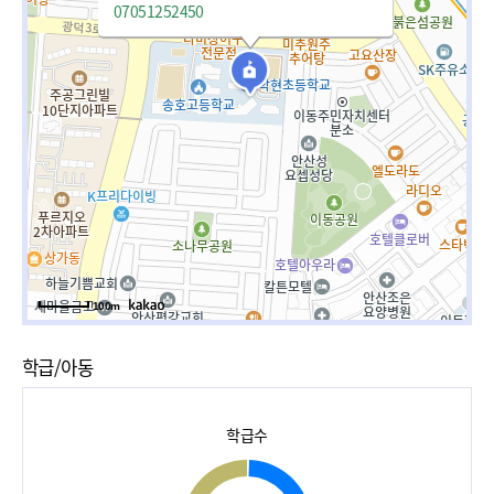
07051252450
100m
학급/아동
학급수