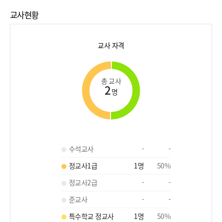
교사현황
교사 자격
총 교사
2
명
수석교사
-
-
정교사1급
1
명
50
%
정교사2급
-
-
준교사
-
-
특수학교 정교사
1
명
50
%