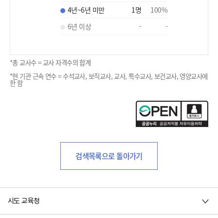
4년~6년 미만
1
명
100
%
6년 이상
-
-
*총 교사수 = 교사 자격수의 합계
*현 기관 근속 연수 = 수석교사, 보직교사, 교사, 특수교사, 보건교사, 영양교사에
한 함
검색목록으로 돌아가기
시도 교육청