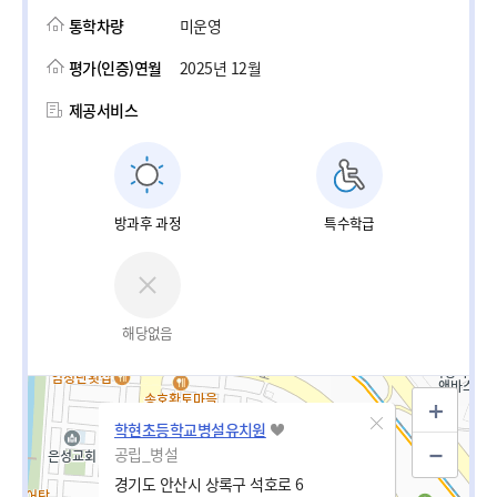
통학차량
미운영
평가(인증)연월
2025년 12월
제공서비스
방과후 과정
특수학급
해당없음
학현초등학교병설유치원
공립_병설
경기도 안산시 상록구 석호로 6