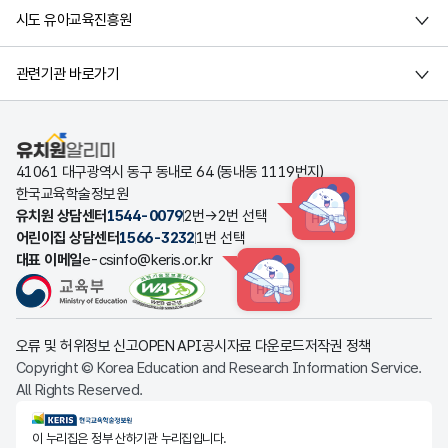
시도 유아교육진흥원
관련기관 바로가기
유치원알리미
41061 대구광역시 동구 동내로 64 (동내동 1119번지)
한국교육학술정보원
유치원 상담센터
1544-0079
2번→2번 선택
HINT
어린이집 상담센터
1566-3232
1번 선택
대표 이메일
e-csinfo@keris.or.kr
HINT
오류 및 허위정보 신고
OPEN API
공시자료 다운로드
저작권 정책
Copyright © Korea Education and Research Information Service.
All Rights Reserved.
KERIS한국교육학술정보원
이 누리집은 정부 산하기관 누리집입니다.