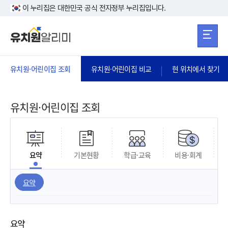
본문 바로가기
주메뉴 바로가
본문 바로가기
이 누리집은 대한민국 공식 전자정부 누리집입니다.
유치원·어린이집 조회
유치원·어린이집 비교
현 위치에서 찾기
유치원·어린이집 조회
요약
기본현황
학급·교육
비용·회계
요약
요약