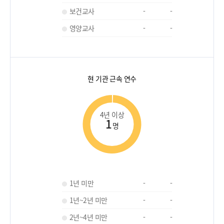
보건교사
-
-
영양교사
-
-
현 기관 근속 연수
4년 이상
1
명
1년 미만
-
-
1년~2년 미만
-
-
2년~4년 미만
-
-