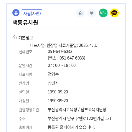
유
사립(사인)
URL
색동유치원
기본정보
대표자명, 원장명 자료기준일: 2026. 4. 1.
051-647-6033
전화번호
(팩스 : 051-647-6033)
07 : 00 ~ 18 : 00
운영시간
정영숙
대표자명
성민지
원장명
1990-09-20
설립일
1990-09-20
개원일
부산광역시교육청 / 남부교육지원청
관할행정기관
부산광역시 남구 유엔로120번가길 121
주소
등록된 홈페이지가 없습니다.
홈페이지