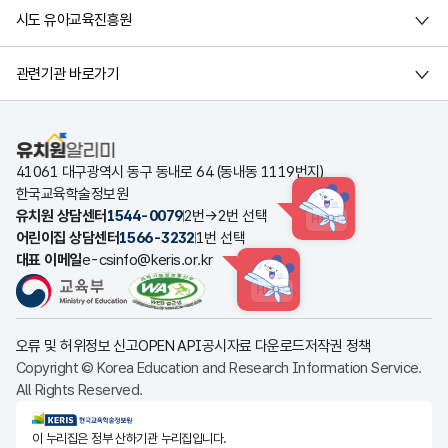
시도 유아교육진흥원
관련기관 바로가기
유치원알리미
41061 대구광역시 동구 동내로 64 (동내동 1119번지)
한국교육학술정보원
유치원 상담센터
1544-0079
2번→2번 선택
HINT
어린이집 상담센터
1566-3232
1번 선택
대표 이메일
e-csinfo@keris.or.kr
HINT
오류 및 허위정보 신고
OPEN API
공시자료 다운로드
저작권 정책
Copyright © Korea Education and Research Information Service.
All Rights Reserved.
KERIS한국교육학술정보원
이 누리집은 정부 산하기관 누리집입니다.