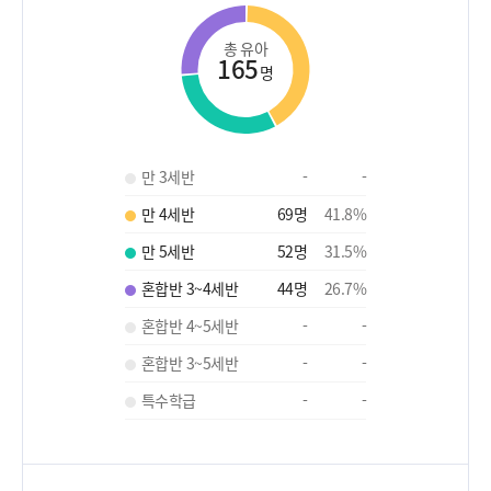
총 유아
165
명
만 3세반
-
-
만 4세반
69
명
41.8
%
만 5세반
52
명
31.5
%
혼합반 3~4세반
44
명
26.7
%
혼합반 4~5세반
-
-
혼합반 3~5세반
-
-
특수학급
-
-