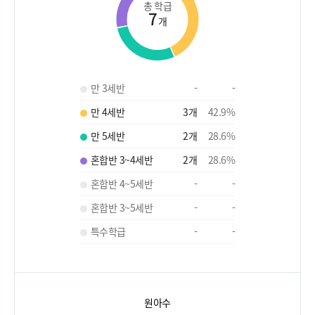
총 학급
7
개
만 3세반
-
-
만 4세반
3
개
42.9
%
만 5세반
2
개
28.6
%
혼합반 3~4세반
2
개
28.6
%
혼합반 4~5세반
-
-
혼합반 3~5세반
-
-
특수학급
-
-
원아수