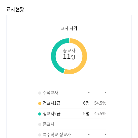
교사현황
교사 자격
총 교사
11
명
수석교사
-
-
정교사1급
6
명
54.5
%
정교사2급
5
명
45.5
%
준교사
-
-
특수학교 정교사
-
-