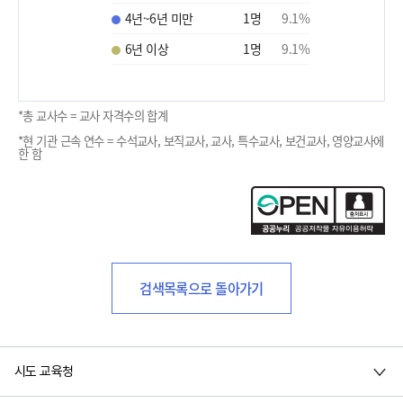
4년~6년 미만
1
명
9.1
%
6년 이상
1
명
9.1
%
*총 교사수 = 교사 자격수의 합계
*현 기관 근속 연수 = 수석교사, 보직교사, 교사, 특수교사, 보건교사, 영양교사에
한 함
검색목록으로 돌아가기
시도 교육청