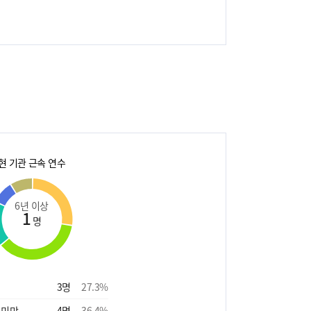
현 기관 근속 연수
6년 이상
1
명
3
명
27.3
%
 미만
4
명
36.4
%