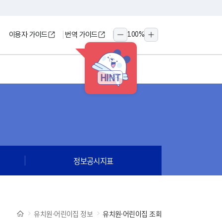
이용자 가이드
번역 가이드
100
%
축소
확대
HINT
정보공시지표
유치원·어린이집 정보
유치원·어린이집 조회