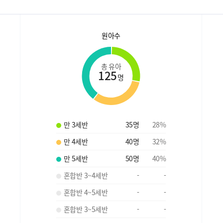
원아수
총 유아
125
명
만 3세반
35
명
28
%
만 4세반
40
명
32
%
만 5세반
50
명
40
%
혼합반 3~4세반
-
-
혼합반 4~5세반
-
-
혼합반 3~5세반
-
-