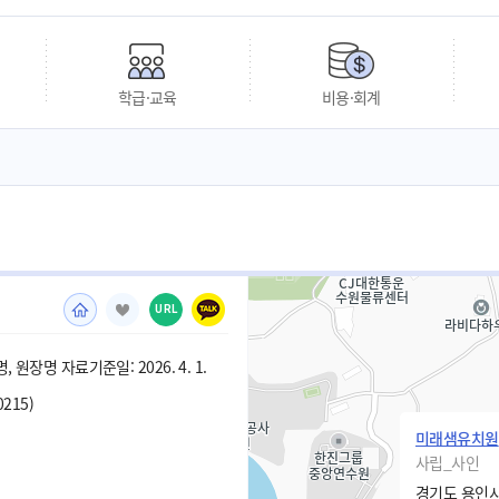
학급·교육
비용·회계
URL
 원장명 자료기준일: 2026. 4. 1.
0215)
미래샘유치원
사립_사인
경기도 용인시