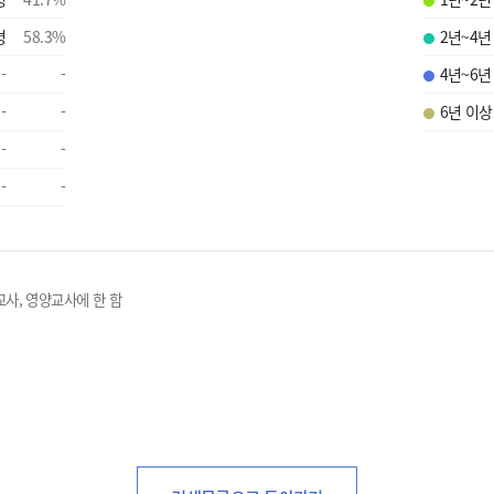
명
58.3
%
2년~4년
-
-
4년~6년
-
-
6년 이상
-
-
-
-
교사, 영양교사에 한 함