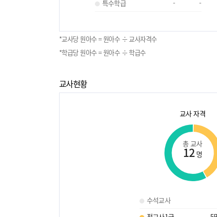
특수학급
-
-
*교사당 원아수 = 원아수 ÷ 교사자격수
*학급당 원아수 = 원아수 ÷ 학급수
교사현황
교사 자격
총 교사
12
명
수석교사
정교사1급
5