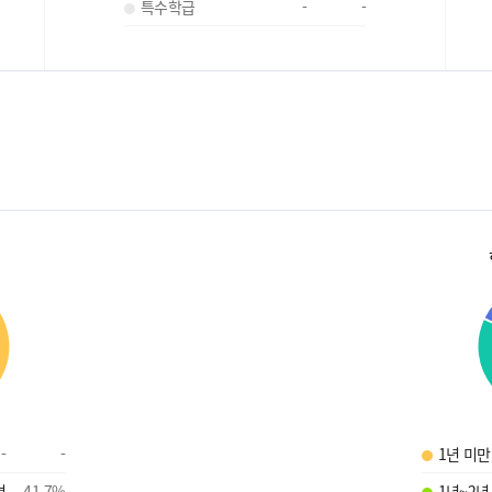
특수학급
-
-
-
-
1년 미만
명
41.7
%
1년~2년