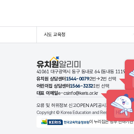
시도 교육청
유치원알리미
41061 대구광역시 동구 동내로 64 (동내동 1119
유치원 상담센터
1544-0079
2번→2번 선택
어린이집 상담센터
1566-3232
1번 선택
대표 이메일
e-csinfo@keris.or.kr
오류 및 허위정보 신고
OPEN API
공시자료 다운로드
HINT
Copyright © Korea Education and Research Informat
KERIS한국교육학술정보원
이 누리집은 정부 산하기관