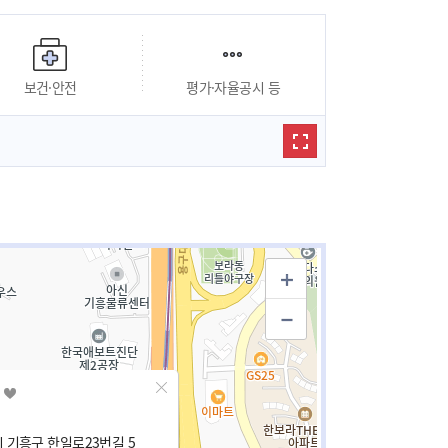
보건·안전
평가·자율공시 등
 기흥구 한일로23번길 5