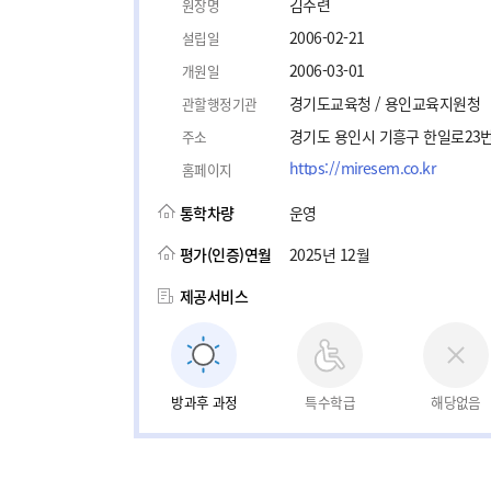
김주련
원장명
2006-02-21
설립일
2006-03-01
개원일
경기도교육청 / 용인교육지원청
관할행정기관
경기도 용인시 기흥구 한일로23번
주소
https://miresem.co.kr
홈페이지
통학차량
운영
평가(인증)연월
2025년 12월
제공서비스
방과후 과정
특수학급
해당없음