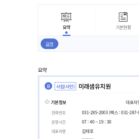
요약
기본현황
요약
요약
미래샘유치원
유
사립(사인)
기본정보
대표자명,
031-285-2003
(팩스 : 031-287-
전화번호
07 : 40 ~ 19 : 30
운영시간
김태호
대표자명