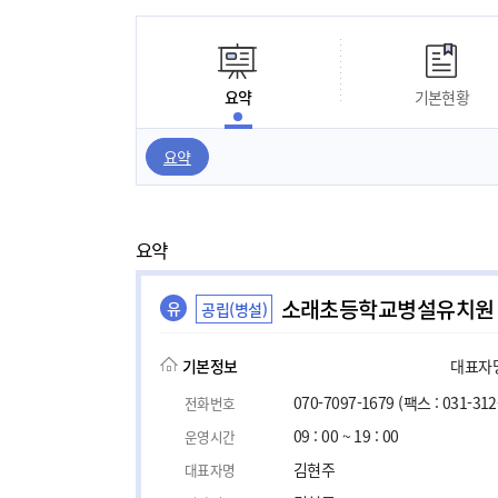
요약
기본현황
요약
요약
소래초등학교병설유치원
유
공립(병설)
기본정보
대표자명,
070-7097-1679
(팩스 : 031-312
전화번호
09 : 00 ~ 19 : 00
운영시간
김현주
대표자명