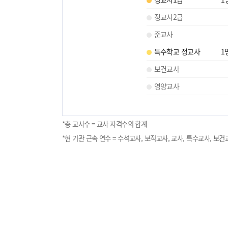
정교사2급
준교사
특수학교 정교사
1
보건교사
영양교사
*총 교사수 = 교사 자격수의 합계
*현 기관 근속 연수 = 수석교사, 보직교사, 교사, 특수교사, 보건