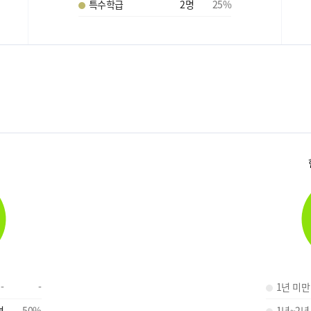
특수학급
2
명
25
%
-
-
1년 미만
명
50
%
1년~2년