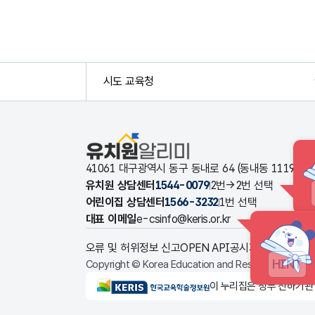
시도 교육청
유치원알리미
41061 대구광역시 동구 동내로 64 (동내동 1119
유치원 상담센터
1544-0079
2번→2번 선택
어린이집 상담센터
1566-3232
1번 선택
대표 이메일
e-csinfo@keris.or.kr
오류 및 허위정보 신고
OPEN API
공시자료 다운로드
HINT
Copyright © Korea Education and Research Informat
KERIS한국교육학술정보원
이 누리집은 정부 산하기관