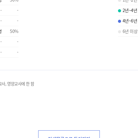
-
-
2년~4년
-
-
4년~6년
명
50
%
6년 이상
-
-
-
-
교사, 영양교사에 한 함