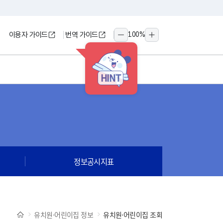
이용자 가이드
번역 가이드
100
%
축소
확대
HINT
정보공시지표
유치원·어린이집 정보
유치원·어린이집 조회