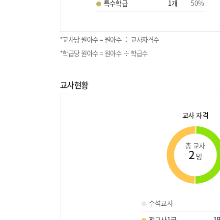
특수학급
1
개
50
%
*교사당 원아수 = 원아수 ÷ 교사자격수
*학급당 원아수 = 원아수 ÷ 학급수
교사현황
교사 자격
총 교사
2
명
수석교사
정교사1급
1