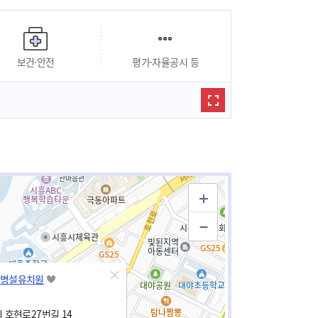
보건·안전
평가·자율공시 등
병설유치원
 호현로27번길 14