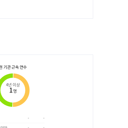
현 기관 근속 연수
4년 이상
1
명
-
-
 미만
-
-