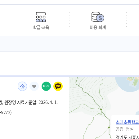
학급·교육
비용·회계
URL
 원장명 자료기준일: 2026. 4. 1.
-5272)
소래초등학교
공립_병설
경기도 시흥시