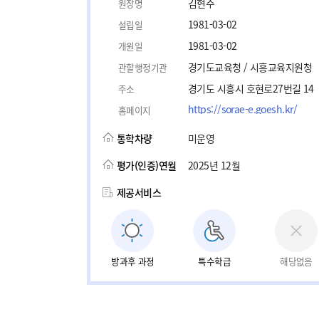
김현주
원장명
1981-03-02
설립일
1981-03-02
개원일
경기도교육청 / 시흥교육지원청
관할행정기관
경기도 시흥시 호현로27번길 14
주소
https://sorae-e.goesh.kr/
홈페이지
통학차량
미운영
평가(인증)연월
2025년 12월
제공서비스
방과후 과정
특수학급
해당없음