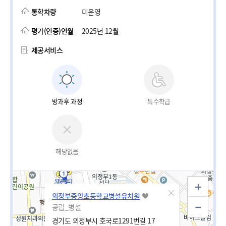
통학차량
미운영
평가(인증)연월
2025년 12월
제공서비스
방과후 과정
특수학급
해당없음
의정부중앙초등학교병설유치원
공립_병설
경기도 의정부시 호국로1291번길 17