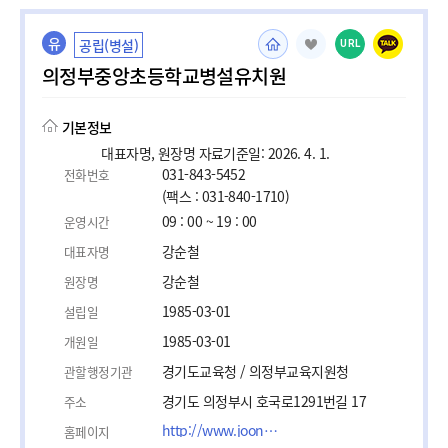
유
공립(병설)
URL
의정부중앙초등학교병설유치원
기본정보
대표자명, 원장명 자료기준일: 2026. 4. 1.
031-843-5452
전화번호
(팩스 : 031-840-1710)
09 : 00 ~ 19 : 00
운영시간
강순철
대표자명
강순철
원장명
1985-03-01
설립일
1985-03-01
개원일
경기도교육청 / 의정부교육지원청
관할행정기관
경기도 의정부시 호국로1291번길 17
주소
http://www.joongang.es.kr
홈페이지