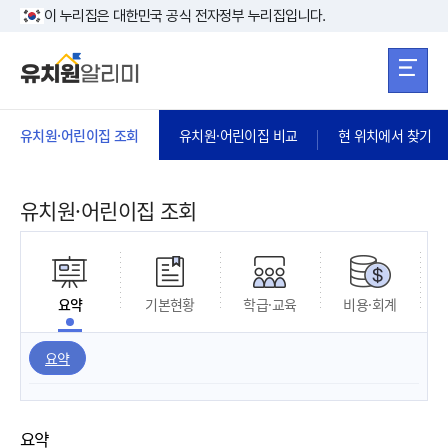
본문 바로가기
주메뉴 바로가
본문 바로가기
이 누리집은 대한민국 공식 전자정부 누리집입니다.
유치원·어린이집 조회
유치원·어린이집 비교
현 위치에서 찾기
유치원·어린이집 조회
요약
기본현황
학급·교육
비용·회계
요약
요약