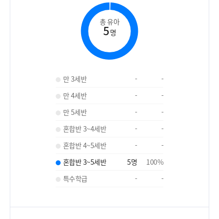
총 유아
5
명
만 3세반
-
-
만 4세반
-
-
만 5세반
-
-
혼합반 3~4세반
-
-
혼합반 4~5세반
-
-
혼합반 3~5세반
5
명
100
%
특수학급
-
-