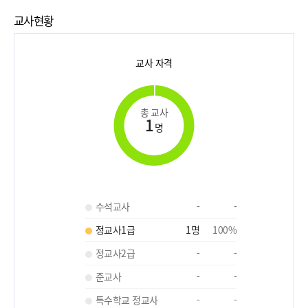
교사현황
교사 자격
총 교사
1
명
수석교사
-
-
정교사1급
1
명
100
%
정교사2급
-
-
준교사
-
-
특수학교 정교사
-
-