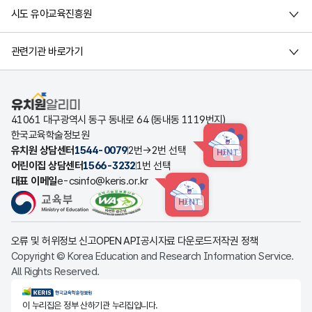
시도 유아교육진흥원
관련기관 바로가기
유치원알리미
41061 대구광역시 동구 동내로 64 (동내동 1119번지)
한국교육학술정보원
유치원 상담센터
1544-0079
2번→2번 선택
HINT
어린이집 상담센터
1566-3232
1번 선택
대표 이메일
e-csinfo@keris.or.kr
HINT
오류 및 허위정보 신고
OPEN API
공시자료 다운로드
저작권 정책
Copyright © Korea Education and Research Information Service.
All Rights Reserved.
KERIS한국교육학술정보원
이 누리집은 정부 산하기관 누리집입니다.