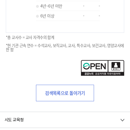
4년~6년 미만
-
-
6년 이상
-
-
*총 교사수 = 교사 자격수의 합계
*현 기관 근속 연수 = 수석교사, 보직교사, 교사, 특수교사, 보건교사, 영양교사에
한 함
검색목록으로 돌아가기
시도 교육청