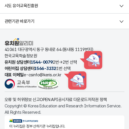
시도 유아교육진흥원
관련기관 바로가기
유치원알리미
41061 대구광역시 동구 동내로 64 (동내동 1119번지)
한국교육학술정보원
유치원 상담센터
1544-0079
2번→2번 선택
HINT
어린이집 상담센터
1566-3232
1번 선택
대표 이메일
e-csinfo@keris.or.kr
HINT
오류 및 허위정보 신고
OPEN API
공시자료 다운로드
저작권 정책
Copyright © Korea Education and Research Information Service.
All Rights Reserved.
KERIS한국교육학술정보원
이 누리집은 정부 산하기관 누리집입니다.