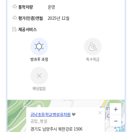
통학차량
운영
평가(인증)연월
2025년 12월
제공서비스
방과후 과정
특수학급
해당없음
금남초등학교병설유치원
공립_병설
경기도 남양주시 북한강로 1506