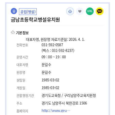
유
공립(병설)
URL
금남초등학교병설유치원
기본정보
대표자명, 원장명 자료기준일: 2026. 4. 1.
031-592-0587
전화번호
(팩스 : 031-592-8237)
09 : 00 ~ 19 : 00
운영시간
문길수
대표자명
문길수
원장명
1985-03-02
설립일
1985-03-02
개원일
경기도교육청 / 구리남양주교육지원청
관할행정기관
경기도 남양주시 북한강로 1506
주소
http://www.geumnam.es.kr
홈페이지