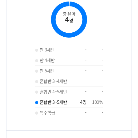
총 유아
4
명
만 3세반
-
-
만 4세반
-
-
만 5세반
-
-
혼합반 3~4세반
-
-
혼합반 4~5세반
-
-
혼합반 3~5세반
4
명
100
%
특수학급
-
-