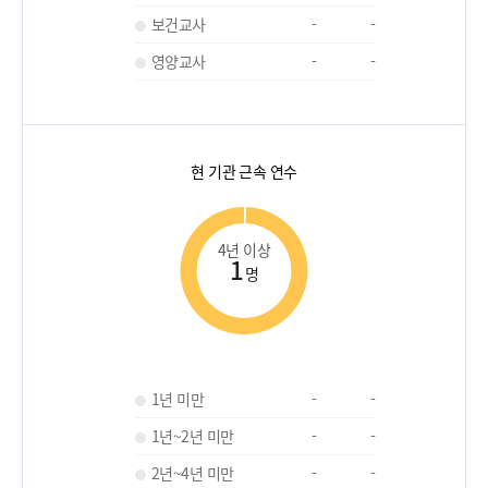
보건교사
-
-
영양교사
-
-
현 기관 근속 연수
4년 이상
1
명
1년 미만
-
-
1년~2년 미만
-
-
2년~4년 미만
-
-