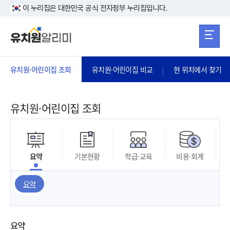
본문 바로가기
주메뉴 바로가
본문 바로가기
이 누리집은 대한민국 공식 전자정부 누리집입니다.
유치원·어린이집 조회
유치원·어린이집 비교
현 위치에서 찾기
유치원·어린이집 조회
요약
기본현황
학급·교육
비용·회계
요약
요약