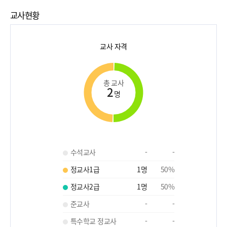
교사현황
교사 자격
총 교사
2
명
수석교사
-
-
정교사1급
1
명
50
%
정교사2급
1
명
50
%
준교사
-
-
특수학교 정교사
-
-