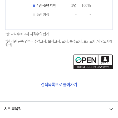
4년~6년 미만
1
명
100
%
6년 이상
-
-
*총 교사수 = 교사 자격수의 합계
*현 기관 근속 연수 = 수석교사, 보직교사, 교사, 특수교사, 보건교사, 영양교사에
한 함
검색목록으로 돌아가기
시도 교육청