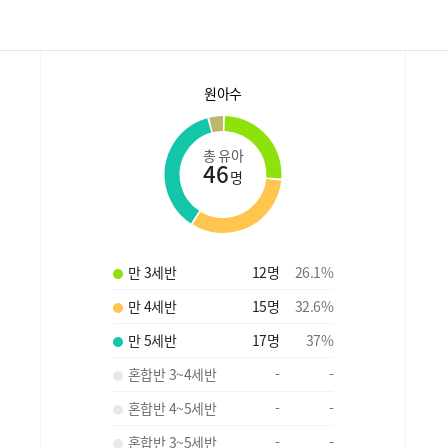
원아수
총 유아
46
명
만 3세반
12
명
26.1
%
만 4세반
15
명
32.6
%
만 5세반
17
명
37
%
혼합반 3~4세반
-
-
혼합반 4~5세반
-
-
혼합반 3~5세반
-
-