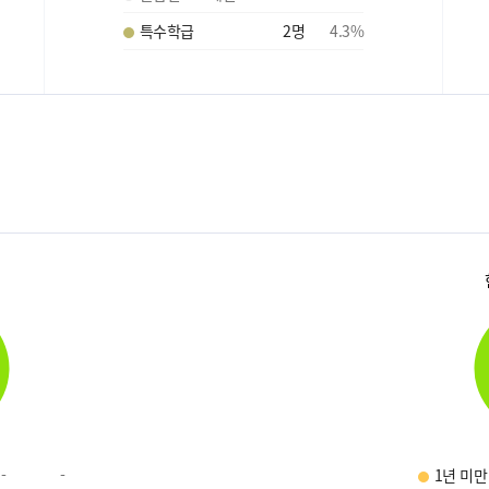
특수학급
2
명
4.3
%
-
-
1년 미만