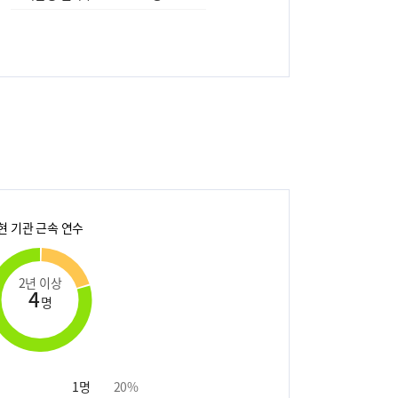
현 기관 근속 연수
2년 이상
4
명
1
명
20
%