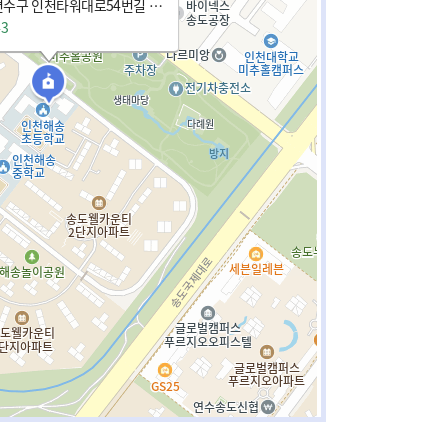
인천광역시 연수구 인천타워대로54번길 46 (송도동)
43