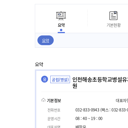
요약
기본현황
요약
요약
인천해송초등학교병설유
유
공립(병설)
원
기본정보
대표자명,
032-833-0943
(팩스 : 032-833-
전화번호
08 : 40 ~ 19 : 00
운영시간
배장우
대표자명