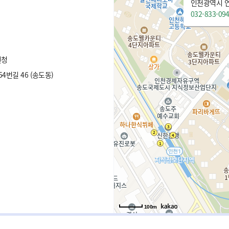
032-833-09
원청
번길 46 (송도동)
100m