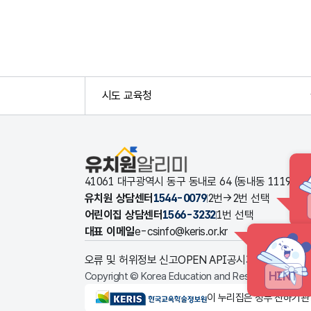
시도 교육청
유치원알리미
41061 대구광역시 동구 동내로 64 (동내동 1119
유치원 상담센터
1544-0079
2번→2번 선택
어린이집 상담센터
1566-3232
1번 선택
대표 이메일
e-csinfo@keris.or.kr
오류 및 허위정보 신고
OPEN API
공시자료 다운로드
HINT
Copyright © Korea Education and Research Informat
KERIS한국교육학술정보원
이 누리집은 정부 산하기관