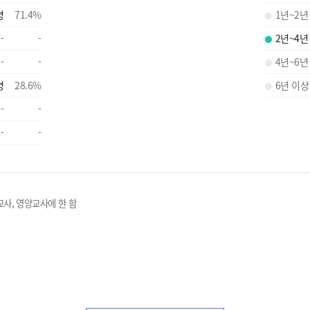
명
71.4
%
1년~2년
-
-
2년~4년
-
-
4년~6년
명
28.6
%
6년 이상
-
-
-
-
교사, 영양교사에 한 함