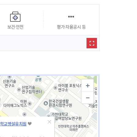
보건·안전
평가·자율공시 등
학교병설유치원