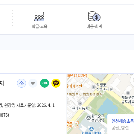
학급·교육
비용·회계
치
URL
 원장명 자료기준일: 2026. 4. 1.
0876)
인천해송초등
공립_병설