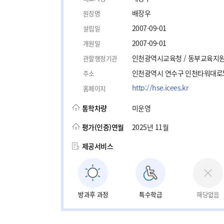
배장우
원장명
2007-09-01
설립일
2007-09-01
개원일
인천광역시교육청 / 동부교육지
관할행정기관
인천광역시 연수구 인천타워대로54
주소
http://hse.icees.kr
홈페이지
통학차량
미운영
평가(인증)연월
2025년 11월
제공서비스
방과후 과정
특수학급
해당없음