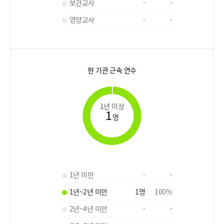
보건교사
-
-
영양교사
-
-
현 기관 근속 연수
1년 이상
1
명
1년 미만
-
-
1년~2년 미만
1
명
100
%
2년~4년 미만
-
-