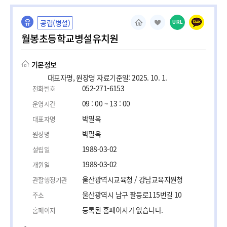
유
공립(병설)
URL
월봉초등학교병설유치원
기본정보
대표자명, 원장명 자료기준일: 2025. 10. 1.
052-271-6153
전화번호
09 : 00 ~ 13 : 00
운영시간
박필옥
대표자명
박필옥
원장명
1988-03-02
설립일
1988-03-02
개원일
울산광역시교육청 / 강남교육지원청
관할행정기관
울산광역시 남구 팔등로115번길 10
주소
등록된 홈페이지가 없습니다.
홈페이지