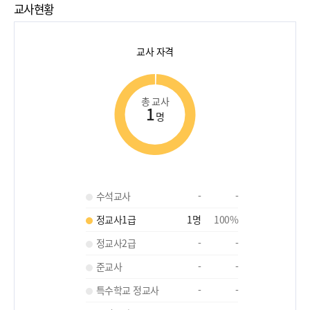
교사현황
교사 자격
총 교사
1
명
수석교사
-
-
정교사1급
1
명
100
%
정교사2급
-
-
준교사
-
-
특수학교 정교사
-
-