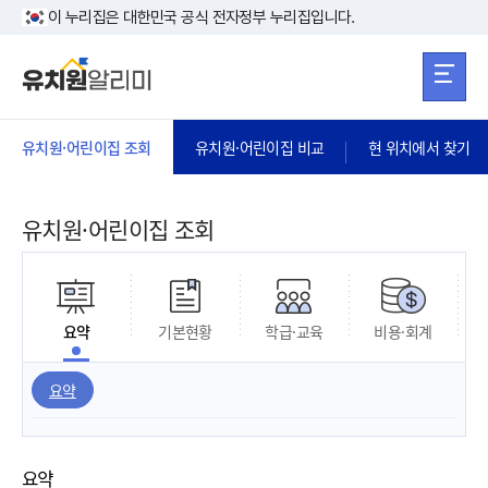
본문 바로가기
주메뉴 바로가
본문 바로가기
이 누리집은 대한민국 공식 전자정부 누리집입니다.
유치원·어린이집 조회
유치원·어린이집 비교
현 위치에서 찾기
유치원·어린이집 조회
요약
기본현황
학급·교육
비용·회계
요약
요약