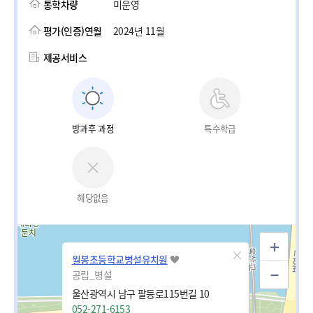
통학차량
미운영
평가(인증)연월
2024년 11월
제공서비스
방과후 과정
특수학급
해당없음
월봉초등학교병설유치원
공립_병설
울산광역시 남구 팔등로115번길 10
052-271-6153