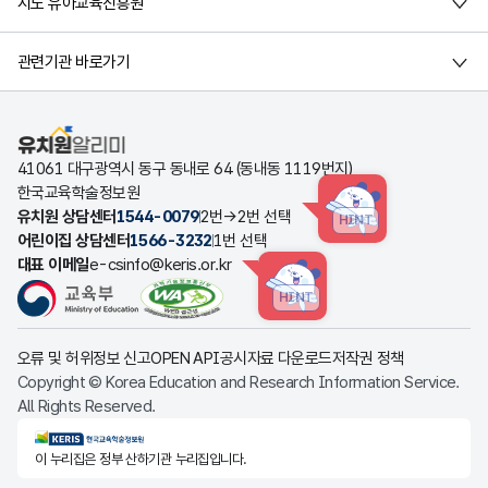
시도 유아교육진흥원
관련기관 바로가기
유치원알리미
41061 대구광역시 동구 동내로 64 (동내동 1119번지)
한국교육학술정보원
유치원 상담센터
1544-0079
2번→2번 선택
HINT
어린이집 상담센터
1566-3232
1번 선택
대표 이메일
e-csinfo@keris.or.kr
HINT
오류 및 허위정보 신고
OPEN API
공시자료 다운로드
저작권 정책
Copyright © Korea Education and Research Information Service.
All Rights Reserved.
KERIS한국교육학술정보원
이 누리집은 정부 산하기관 누리집입니다.