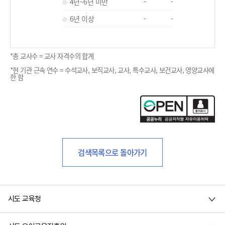
4년~6년 미만
-
-
6년 이상
-
-
*총 교사수 = 교사 자격수의 합계
*현 기관 근속 연수 = 수석교사, 보직교사, 교사, 특수교사, 보건교사, 영양교사에
한 함
검색목록으로 돌아가기
시도 교육청