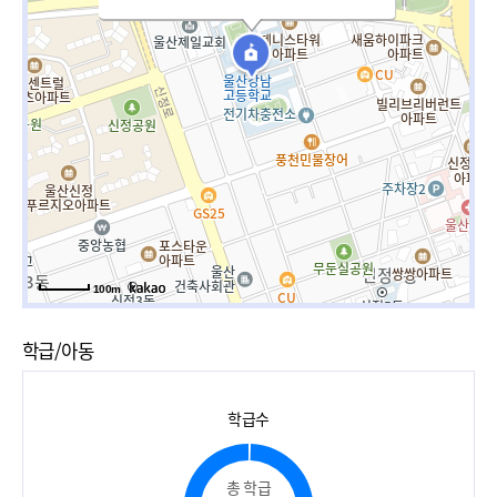
100m
학급/아동
학급수
총 학급