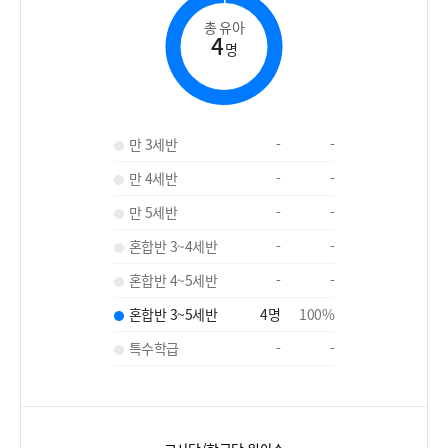
총 유아
4
명
만 3세반
-
-
만 4세반
-
-
만 5세반
-
-
혼합반 3~4세반
-
-
혼합반 4~5세반
-
-
혼합반 3~5세반
4
명
100
%
특수학급
-
-