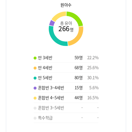
원아수
총 유아
266
명
만 3세반
59
명
22.2
%
만 4세반
68
명
25.6
%
만 5세반
80
명
30.1
%
혼합반 3~4세반
15
명
5.6
%
혼합반 4~5세반
44
명
16.5
%
혼합반 3~5세반
-
-
특수학급
-
-