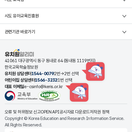
시도 유아교육진흥원
관련기관 바로가기
유치원알리미
41061 대구광역시 동구 동내로 64 (동내동 1119번지)
한국교육학술정보원
유치원 상담센터
1544-0079
2번→2번 선택
HINT
어린이집 상담센터
1566-3232
1번 선택
대표 이메일
e-csinfo@keris.or.kr
HINT
오류 및 허위정보 신고
OPEN API
공시자료 다운로드
저작권 정책
Copyright © Korea Education and Research Information Service.
All Rights Reserved.