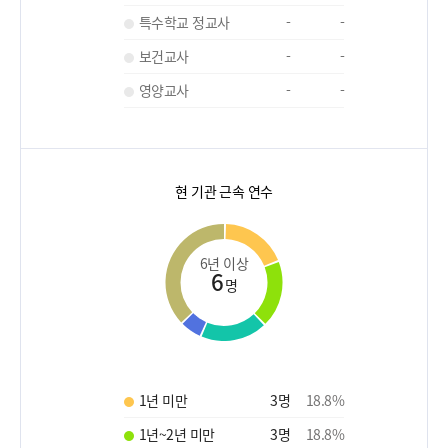
특수학교 정교사
-
-
보건교사
-
-
영양교사
-
-
현 기관 근속 연수
6년 이상
6
명
1년 미만
3
명
18.8
%
1년~2년 미만
3
명
18.8
%