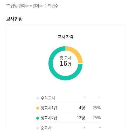
*학급당 원아수 = 원아수 ÷ 학급수
교사현황
교사 자격
총 교사
16
명
수석교사
-
-
정교사1급
4
명
25
%
정교사2급
12
명
75
%
준교사
-
-