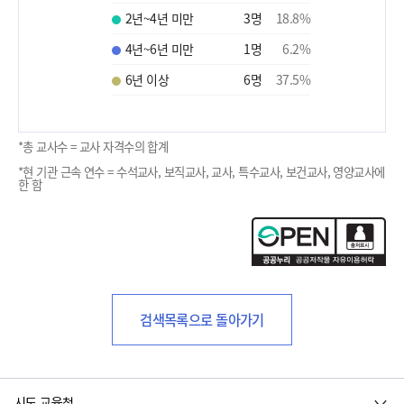
2년~4년 미만
3
명
18.8
%
4년~6년 미만
1
명
6.2
%
6년 이상
6
명
37.5
%
*총 교사수 = 교사 자격수의 합계
*현 기관 근속 연수 = 수석교사, 보직교사, 교사, 특수교사, 보건교사, 영양교사에
한 함
검색목록으로 돌아가기
시도 교육청