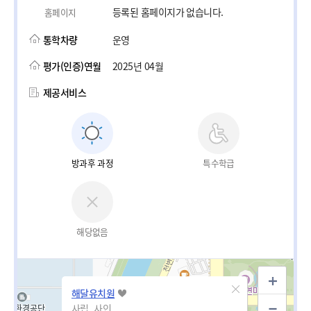
등록된 홈페이지가 없습니다.
홈페이지
통학차량
운영
평가(인증)연월
2025년 04월
제공서비스
방과후 과정
특수학급
해당없음
해달유치원
사립_사인