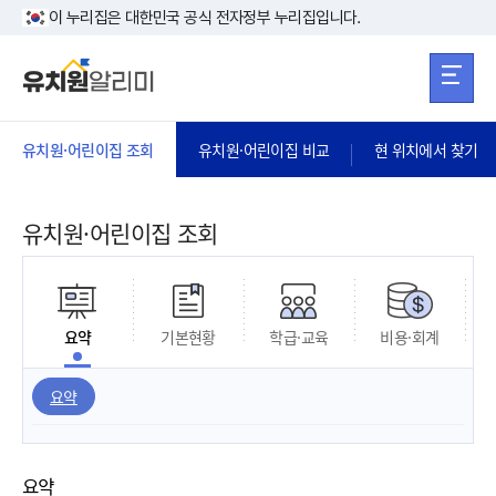
본문 바로가기
주메뉴 바로가
본문 바로가기
이 누리집은 대한민국 공식 전자정부 누리집입니다.
유치원·어린이집 조회
유치원·어린이집 비교
현 위치에서 찾기
유치원·어린이집 조회
요약
기본현황
학급·교육
비용·회계
요약
요약