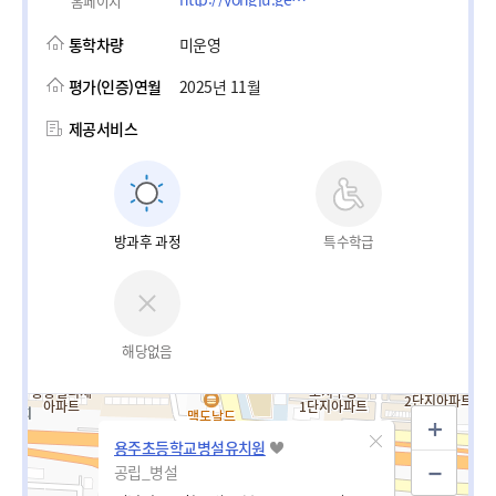
홈페이지
통학차량
미운영
평가(인증)연월
2025년 11월
제공서비스
방과후 과정
특수학급
해당없음
용주초등학교병설유치원
공립_병설