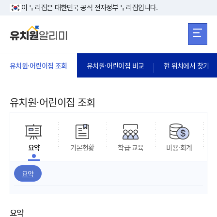
본문 바로가기
주메뉴 바로가
본문 바로가기
이 누리집은 대한민국 공식 전자정부 누리집입니다.
유치원·어린이집 조회
유치원·어린이집 비교
현 위치에서 찾기
유치원·어린이집 조회
요약
기본현황
학급·교육
비용·회계
요약
요약