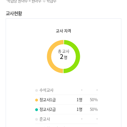
*학급당 원아수 = 원아수 ÷ 학급수
교사현황
교사 자격
총 교사
2
명
수석교사
-
-
정교사1급
1
명
50
%
정교사2급
1
명
50
%
준교사
-
-