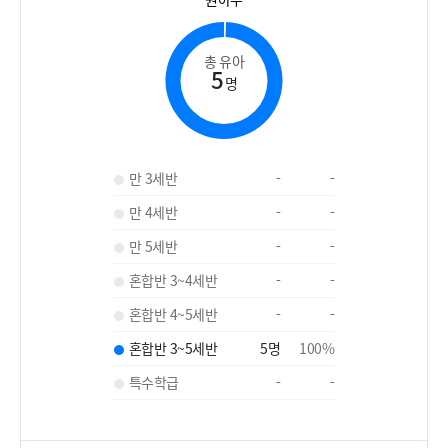
총 유아
5
명
만 3세반
-
-
만 4세반
-
-
만 5세반
-
-
혼합반 3~4세반
-
-
혼합반 4~5세반
-
-
혼합반 3~5세반
5
명
100
%
특수학급
-
-