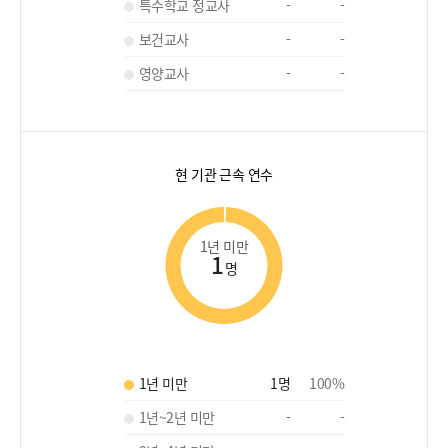
특수학교 정교사
-
-
보건교사
-
-
영양교사
-
-
현 기관 근속 연수
1년 미만
1
명
1년 미만
1
명
100
%
1년~2년 미만
-
-