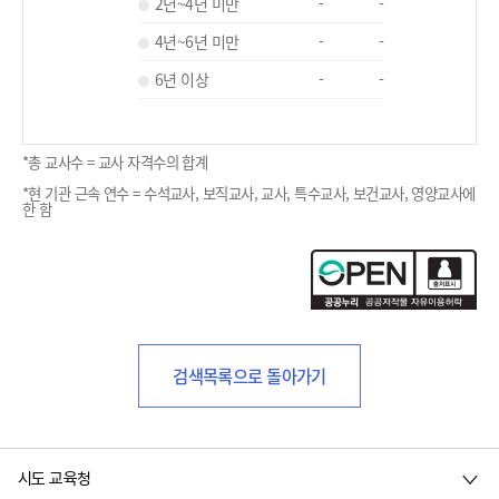
2년~4년 미만
-
-
4년~6년 미만
-
-
6년 이상
-
-
*총 교사수 = 교사 자격수의 합계
*현 기관 근속 연수 = 수석교사, 보직교사, 교사, 특수교사, 보건교사, 영양교사에
한 함
검색목록으로 돌아가기
시도 교육청