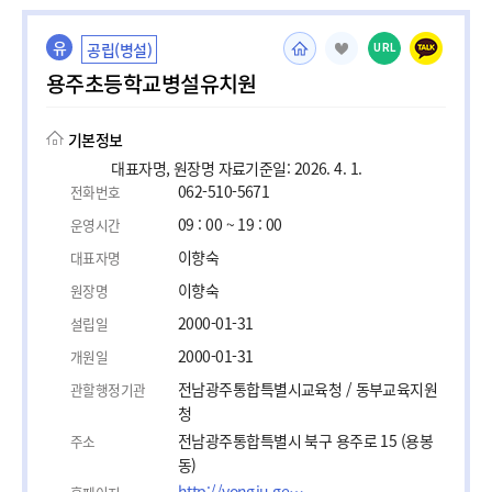
유
공립(병설)
URL
용주초등학교병설유치원
기본정보
대표자명, 원장명 자료기준일: 2026. 4. 1.
062-510-5671
전화번호
09 : 00 ~ 19 : 00
운영시간
이향숙
대표자명
이향숙
원장명
2000-01-31
설립일
2000-01-31
개원일
전남광주통합특별시교육청 / 동부교육지원
관할행정기관
청
전남광주통합특별시 북구 용주로 15 (용봉
주소
동)
http://yongju.gen.es.kr/