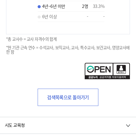
4년~6년 미만
2
명
33.3
%
6년 이상
-
-
*총 교사수 = 교사 자격수의 합계
*현 기관 근속 연수 = 수석교사, 보직교사, 교사, 특수교사, 보건교사, 영양교사에
한 함
검색목록으로 돌아가기
시도 교육청