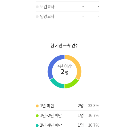
보건교사
-
-
영양교사
-
-
현 기관 근속 연수
4년 이상
2
명
1년 미만
2
명
33.3
%
1년~2년 미만
1
명
16.7
%
2년~4년 미만
1
명
16.7
%