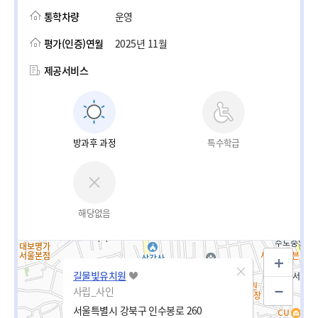
통학차량
운영
평가(인증)연월
2025년 11월
제공서비스
방과후 과정
특수학급
해당없음
길물빛유치원
사립_사인
서울특별시 강북구 인수봉로 260