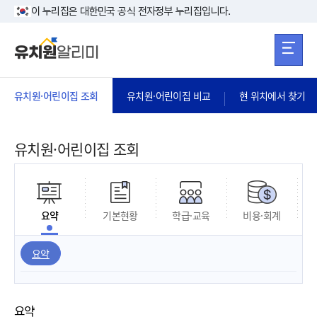
본문 바로가기
주메뉴 바로가
본문 바로가기
이 누리집은 대한민국 공식 전자정부 누리집입니다.
유치원·어린이집 조회
유치원·어린이집 비교
현 위치에서 찾기
유치원·어린이집 조회
요약
기본현황
학급·교육
비용·회계
요약
요약