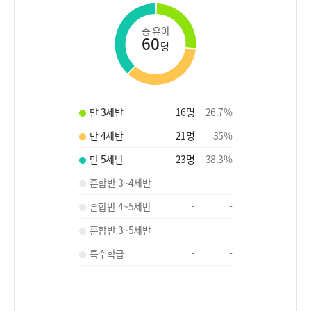
총 유아
60
명
만 3세반
16
명
26.7
%
만 4세반
21
명
35
%
만 5세반
23
명
38.3
%
혼합반 3~4세반
-
-
혼합반 4~5세반
-
-
혼합반 3~5세반
-
-
특수학급
-
-