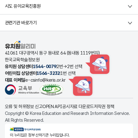
시도 유아교육진흥원
관련기관 바로가기
유치원알리미
41061 대구광역시 동구 동내로 64 (동내동 1119번지)
한국교육학술정보원
유치원 상담센터
1544-0079
2번→2번 선택
HINT
어린이집 상담센터
1566-3232
1번 선택
대표 이메일
e-csinfo@keris.or.kr
HINT
오류 및 허위정보 신고
OPEN API
공시자료 다운로드
저작권 정책
Copyright © Korea Education and Research Information Service.
All Rights Reserved.
KERIS한국교육학술정보원
이 누리집은 정부 산하기관 누리집입니다.