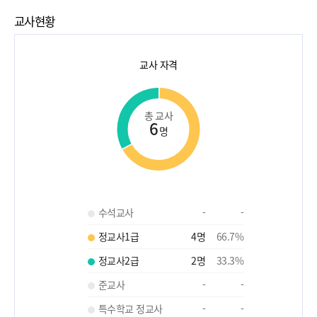
교사현황
교사 자격
총 교사
6
명
수석교사
-
-
정교사1급
4
명
66.7
%
정교사2급
2
명
33.3
%
준교사
-
-
특수학교 정교사
-
-