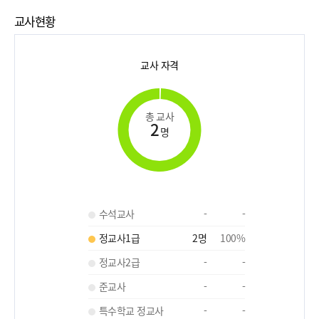
교사현황
교사 자격
총 교사
2
명
수석교사
-
-
정교사1급
2
명
100
%
정교사2급
-
-
준교사
-
-
특수학교 정교사
-
-