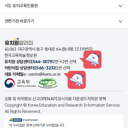
시도 유아교육진흥원
관련기관 바로가기
유치원알리미
41061 대구광역시 동구 동내로 64 (동내동 1119번지)
한국교육학술정보원
유치원 상담센터
1544-0079
2번→2번 선택
HINT
어린이집 상담센터
1566-3232
1번 선택
대표 이메일
e-csinfo@keris.or.kr
HINT
오류 및 허위정보 신고
OPEN API
공시자료 다운로드
저작권 정책
Copyright © Korea Education and Research Information Service.
All Rights Reserved.
KERIS한국교육학술정보원
이 누리집은 정부 산하기관 누리집입니다.