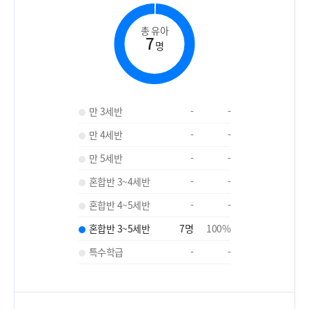
총 유아
7
명
만 3세반
-
-
만 4세반
-
-
만 5세반
-
-
혼합반 3~4세반
-
-
혼합반 4~5세반
-
-
혼합반 3~5세반
7
명
100
%
특수학급
-
-