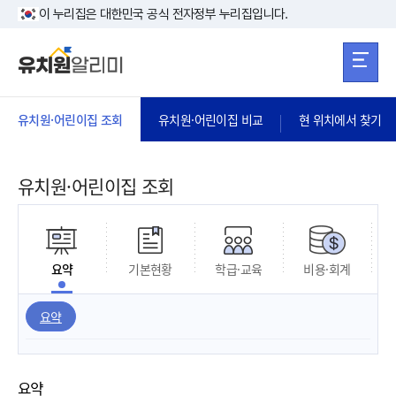
본문 바로가기
주메뉴 바로가
본문 바로가기
이 누리집은 대한민국 공식 전자정부 누리집입니다.
유치원·어린이집 조회
유치원·어린이집 비교
현 위치에서 찾기
유치원·어린이집 조회
요약
기본현황
학급·교육
비용·회계
요약
요약