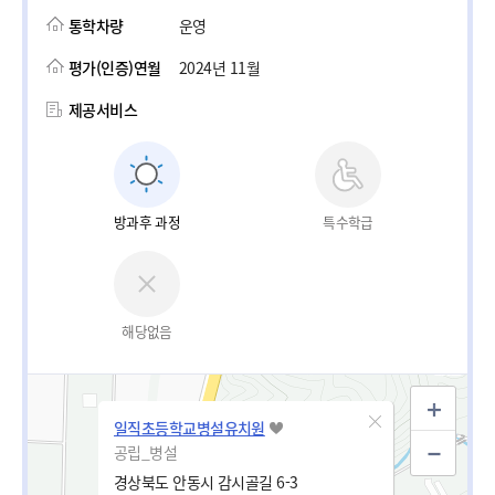
통학차량
운영
평가(인증)연월
2024년 11월
제공서비스
방과후 과정
특수학급
해당없음
일직초등학교병설유치원
공립_병설
경상북도 안동시 감시골길 6-3