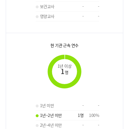
보건교사
-
-
영양교사
-
-
현 기관 근속 연수
1년 이상
1
명
1년 미만
-
-
1년~2년 미만
1
명
100
%
2년~4년 미만
-
-