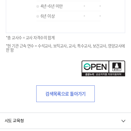
4년~6년 미만
-
-
6년 이상
-
-
*총 교사수 = 교사 자격수의 합계
*현 기관 근속 연수 = 수석교사, 보직교사, 교사, 특수교사, 보건교사, 영양교사에
한 함
검색목록으로 돌아가기
시도 교육청