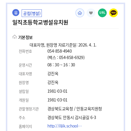
유
공립(병설)
URL
일직초등학교병설유치원
기본정보
대표자명, 원장명 자료기준일: 2026. 4. 1.
054-858-4940
전화번호
(팩스 : 054-858-6929)
08 : 30 ~ 16 : 30
운영시간
강진옥
대표자명
강진옥
원장명
1981-03-01
설립일
1981-03-01
개원일
경상북도교육청 / 안동교육지원청
관할행정기관
경상북도 안동시 감시골길 6-3
주소
http://iljik.school.gyo6.net/
홈페이지