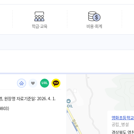
학급·교육
비용·회계
URL
 원장명 자료기준일: 2026. 4. 1.
9803)
영화초등학교
공립_병설
경상북도 영천