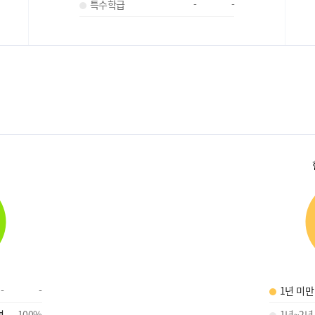
특수학급
-
-
-
-
1년 미만
명
100
%
1년~2년