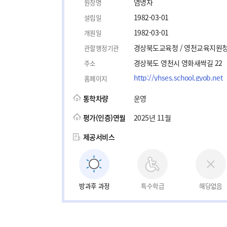
염명자
원장명
1982-03-01
설립일
1982-03-01
개원일
경상북도교육청 / 영천교육지원
관할행정기관
경상북도 영천시 영화새싹길 22
주소
http://yhses.school.gyob.net
홈페이지
통학차량
운영
평가(인증)연월
2025년 11월
제공서비스
방과후 과정
특수학급
해당없음