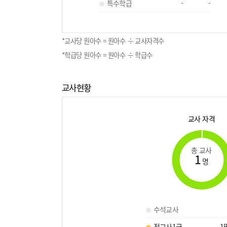
특수학급
-
-
*교사당 원아수 = 원아수 ÷ 교사자격수
*학급당 원아수 = 원아수 ÷ 학급수
교사현황
교사 자격
총 교사
1
명
수석교사
정교사1급
1