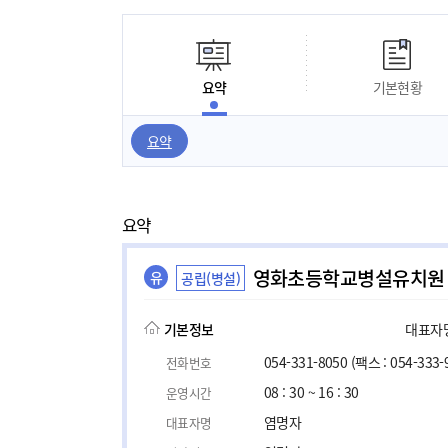
요약
기본현황
요약
요약
영화초등학교병설유치원
유
공립(병설)
기본정보
대표자명,
054-331-8050
(팩스 : 054-333-
전화번호
08 : 30 ~ 16 : 30
운영시간
염명자
대표자명