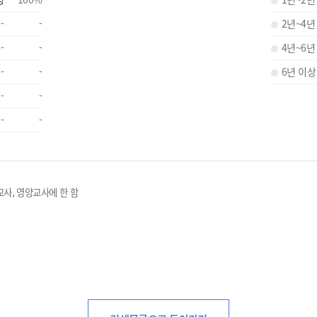
-
-
2년~4년
-
-
4년~6년
-
-
6년 이상
-
-
-
-
교사, 영양교사에 한 함