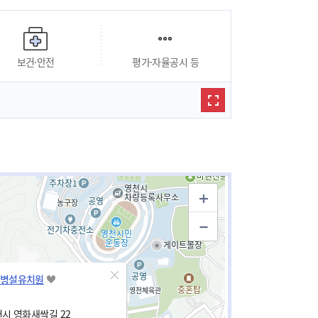
보건·안전
평가·자율공시 등
병설유치원
시 영화새싹길 22