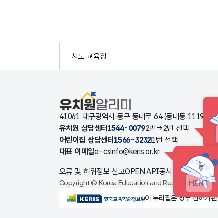
시도 교육청
유치원알리미
41061 대구광역시 동구 동내로 64 (동내동 1119
유치원 상담센터
1544-0079
2번→2번 선택
어린이집 상담센터
1566-3232
1번 선택
대표 이메일
e-csinfo@keris.or.kr
오류 및 허위정보 신고
OPEN API
공시자료 다운로드
HINT
Copyright © Korea Education and Research Informat
KERIS한국교육학술정보원
이 누리집은 정부 산하기관