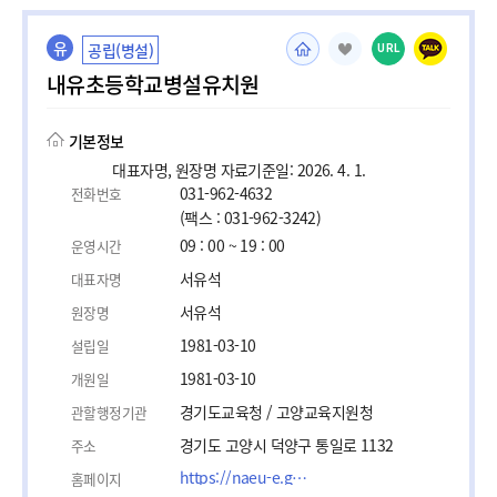
유
공립(병설)
URL
내유초등학교병설유치원
기본정보
대표자명, 원장명 자료기준일: 2026. 4. 1.
031-962-4632
전화번호
(팩스 : 031-962-3242)
09 : 00 ~ 19 : 00
운영시간
서유석
대표자명
서유석
원장명
1981-03-10
설립일
1981-03-10
개원일
경기도교육청 / 고양교육지원청
관할행정기관
경기도 고양시 덕양구 통일로 1132
주소
https://naeu-e.goegy.kr
홈페이지