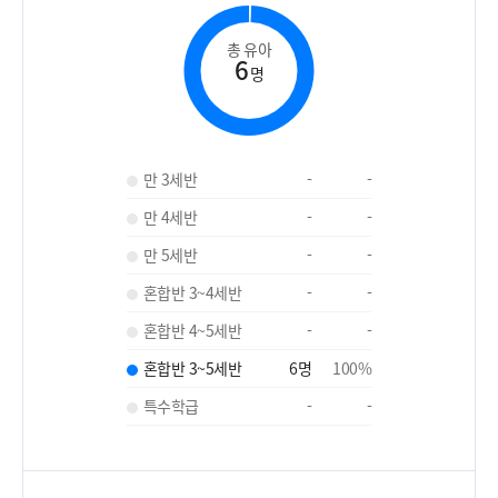
총 유아
6
명
만 3세반
-
-
만 4세반
-
-
만 5세반
-
-
혼합반 3~4세반
-
-
혼합반 4~5세반
-
-
혼합반 3~5세반
6
명
100
%
특수학급
-
-