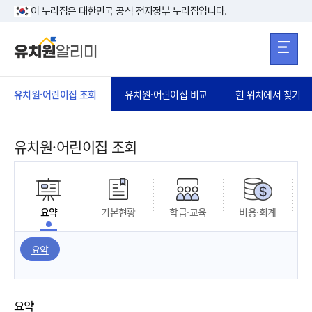
본문 바로가기
주메뉴 바로가
본문 바로가기
이 누리집은 대한민국 공식 전자정부 누리집입니다.
유치원·어린이집 조회
유치원·어린이집 비교
현 위치에서 찾기
유치원·어린이집 조회
요약
기본현황
학급·교육
비용·회계
요약
요약