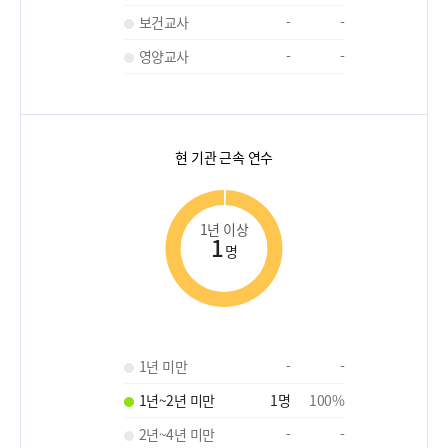
보건교사
-
-
영양교사
-
-
현 기관 근속 연수
1년 이상
1
명
1년 미만
-
-
1년~2년 미만
1
명
100
%
2년~4년 미만
-
-