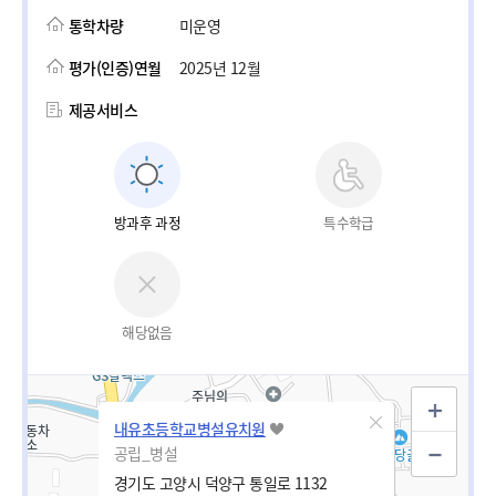
통학차량
미운영
평가(인증)연월
2025년 12월
제공서비스
방과후 과정
특수학급
해당없음
내유초등학교병설유치원
공립_병설
경기도 고양시 덕양구 통일로 1132