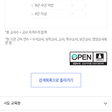
4년~6년 미만
-
-
6년 이상
-
-
*총 교사수 = 교사 자격수의 합계
*현 기관 근속 연수 = 수석교사, 보직교사, 교사, 특수교사, 보건교사, 영양교사에
한 함
검색목록으로 돌아가기
시도 교육청