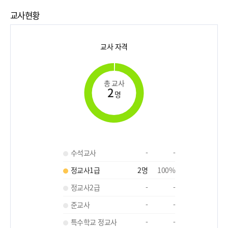
교사현황
교사 자격
총 교사
2
명
수석교사
-
-
정교사1급
2
명
100
%
정교사2급
-
-
준교사
-
-
특수학교 정교사
-
-