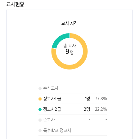
교사현황
교사 자격
총 교사
9
명
수석교사
-
-
정교사1급
7
명
77.8
%
정교사2급
2
명
22.2
%
준교사
-
-
특수학교 정교사
-
-