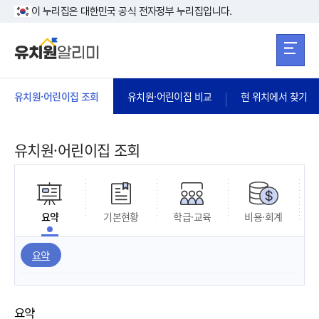
본문 바로가기
주메뉴 바로가
본문 바로가기
이 누리집은 대한민국 공식 전자정부 누리집입니다.
유치원·어린이집 조회
유치원·어린이집 비교
현 위치에서 찾기
유치원·어린이집 조회
요약
기본현황
학급·교육
비용·회계
요약
요약