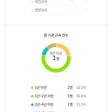
보건교사
-
-
영양교사
-
-
현 기관 근속 연수
6년 이상
1
명
1년 미만
2
명
22.2
%
1년~2년 미만
5
명
55.6
%
2년~4년 미만
1
명
11.1
%