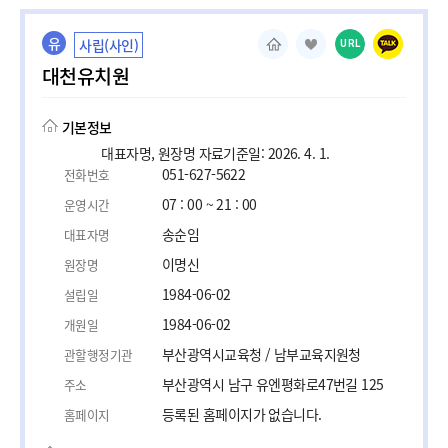
유
사립(사인)
URL
대천유치원
기본정보
대표자명, 원장명 자료기준일: 2026. 4. 1.
051-627-5622
전화번호
07 : 00 ~ 21 : 00
운영시간
송순임
대표자명
이명신
원장명
1984-06-02
설립일
1984-06-02
개원일
부산광역시교육청 / 남부교육지원청
관할행정기관
부산광역시 남구 유엔평화로47번길 125
주소
등록된 홈페이지가 없습니다.
홈페이지