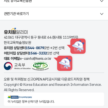
시도 유아교육진흥원
관련기관 바로가기
유치원알리미
41061 대구광역시 동구 동내로 64 (동내동 1119번지)
한국교육학술정보원
유치원 상담센터
1544-0079
2번→2번 선택
HINT
어린이집 상담센터
1566-3232
1번 선택
대표 이메일
e-csinfo@keris.or.kr
HINT
오류 및 허위정보 신고
OPEN API
공시자료 다운로드
저작권 정책
Copyright © Korea Education and Research Information Service.
All Rights Reserved.
KERIS한국교육학술정보원
이 누리집은 정부 산하기관 누리집입니다.