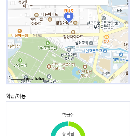
100m
학급/아동
학급수
총 학급