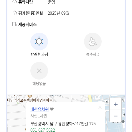
통학차량
운영
평가(인증)연월
2025년 09월
제공서비스
방과후 과정
특수학급
해당없음
대천유치원
사립_사인
부산광역시 남구 유엔평화로47번길 125
051-627-5622