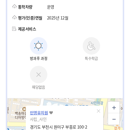
통학차량
운영
평가(인증)연월
2025년 12월
제공서비스
방과후 과정
특수학급
해당없음
민영유치원
사립_사인
경기도 부천시 원미구 부흥로 100-2