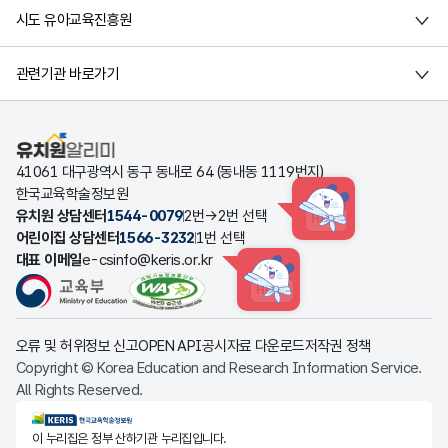
시도 유아교육진흥원
관련기관 바로가기
유치원알리미
41061 대구광역시 동구 동내로 64 (동내동 1119번지)
한국교육학술정보원
유치원 상담센터
1544-0079
2번→2번 선택
HINT
어린이집 상담센터
1566-3232
1번 선택
대표 이메일
e-csinfo@keris.or.kr
HINT
오류 및 허위정보 신고
OPEN API
공시자료 다운로드
저작권 정책
Copyright © Korea Education and Research Information Service.
All Rights Reserved.
KERIS한국교육학술정보원
이 누리집은 정부 산하기관 누리집입니다.