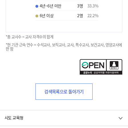
4년~6년 미만
3
명
33.3
%
6년 이상
2
명
22.2
%
*총 교사수 = 교사 자격수의 합계
*현 기관 근속 연수 = 수석교사, 보직교사, 교사, 특수교사, 보건교사, 영양교사에
한 함
검색목록으로 돌아가기
시도 교육청