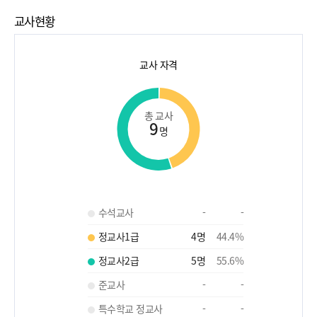
교사현황
교사 자격
총 교사
9
명
수석교사
-
-
정교사1급
4
명
44.4
%
정교사2급
5
명
55.6
%
준교사
-
-
특수학교 정교사
-
-