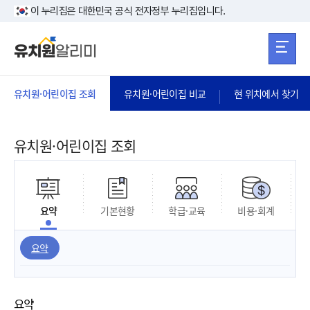
본문 바로가기
주메뉴 바로가
본문 바로가기
이 누리집은 대한민국 공식 전자정부 누리집입니다.
유치원·어린이집 조회
유치원·어린이집 비교
현 위치에서 찾기
유치원·어린이집 조회
요약
기본현황
학급·교육
비용·회계
요약
요약