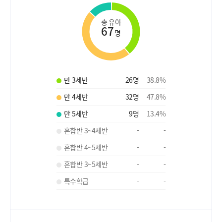
총 유아
67
명
만 3세반
26
명
38.8
%
만 4세반
32
명
47.8
%
만 5세반
9
명
13.4
%
혼합반 3~4세반
-
-
혼합반 4~5세반
-
-
혼합반 3~5세반
-
-
특수학급
-
-