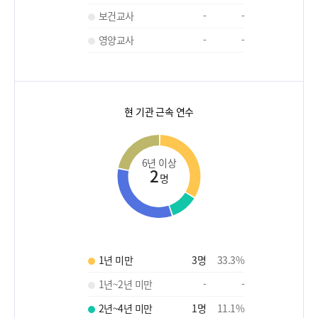
보건교사
-
-
영양교사
-
-
현 기관 근속 연수
6년 이상
2
명
1년 미만
3
명
33.3
%
1년~2년 미만
-
-
2년~4년 미만
1
명
11.1
%