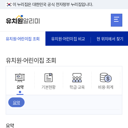
본문 바로가기
주메뉴 바로가
본문 바로가기
이 누리집은 대한민국 공식 전자정부 누리집입니다.
유치원·어린이집 조회
유치원·어린이집 비교
현 위치에서 찾기
유치원·어린이집 조회
요약
기본현황
학급·교육
비용·회계
요약
요약