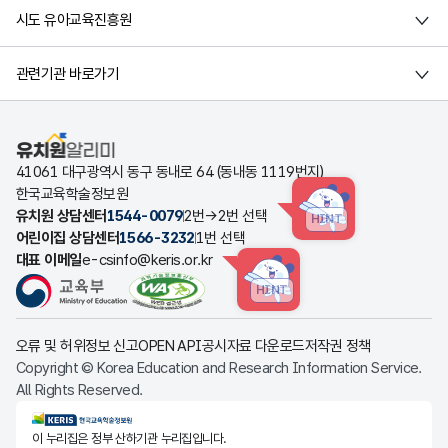
시도 유아교육진흥원
관련기관 바로가기
유치원알리미
41061 대구광역시 동구 동내로 64 (동내동 1119번지)
한국교육학술정보원
유치원 상담센터
1544-0079
2번→2번 선택
HINT
어린이집 상담센터
1566-3232
1번 선택
대표 이메일
e-csinfo@keris.or.kr
HINT
오류 및 허위정보 신고
OPEN API
공시자료 다운로드
저작권 정책
Copyright © Korea Education and Research Information Service.
All Rights Reserved.
KERIS한국교육학술정보원
이 누리집은 정부 산하기관 누리집입니다.