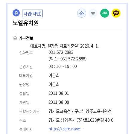
유
사립(사인)
URL
노엘유치원
기본정보
대표자명, 원장명 자료기준일: 2026. 4. 1.
031-572-2893
전화번호
(팩스 : 031-572-2888)
08 : 10 ~ 19 : 00
운영시간
이금희
대표자명
이금희
원장명
2011-08-01
설립일
2011-08-08
개원일
경기도교육청 / 구리남양주교육지원청
관할행정기관
경기도 남양주시 금강로1633번길 40-6
주소
https://cafe.naver.com/noelll?iframe_url=/ArticleList.nhn%3Fsearch.clubid=31148351%26search.boardType=L
홈페이지