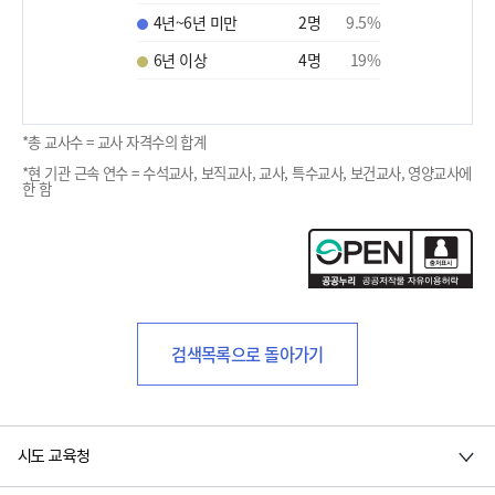
4년~6년 미만
2
명
9.5
%
6년 이상
4
명
19
%
*총 교사수 = 교사 자격수의 합계
*현 기관 근속 연수 = 수석교사, 보직교사, 교사, 특수교사, 보건교사, 영양교사에
한 함
검색목록으로 돌아가기
시도 교육청