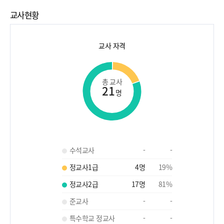
교사현황
교사 자격
총 교사
21
명
수석교사
-
-
정교사1급
4
명
19
%
정교사2급
17
명
81
%
준교사
-
-
특수학교 정교사
-
-