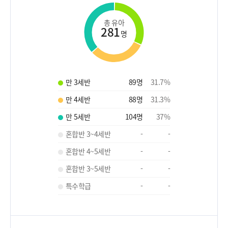
총 유아
281
명
만 3세반
89
명
31.7
%
만 4세반
88
명
31.3
%
만 5세반
104
명
37
%
혼합반 3~4세반
-
-
혼합반 4~5세반
-
-
혼합반 3~5세반
-
-
특수학급
-
-