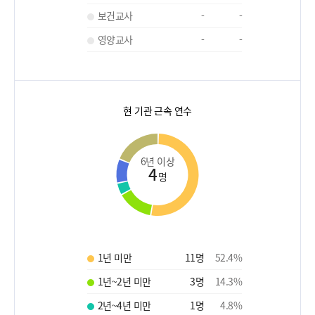
보건교사
-
-
영양교사
-
-
현 기관 근속 연수
6년 이상
4
명
1년 미만
11
명
52.4
%
1년~2년 미만
3
명
14.3
%
2년~4년 미만
1
명
4.8
%