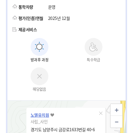
통학차량
운영
평가(인증)연월
2025년 12월
제공서비스
방과후 과정
특수학급
해당없음
노엘유치원
사립_사인
경기도 남양주시 금강로1633번길 40-6