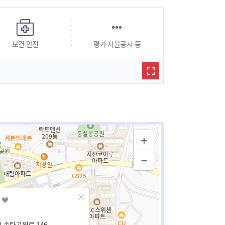
보건·안전
평가·자율공시 등
 송탄공원로 146