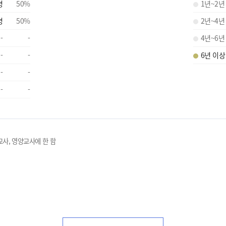
명
50
%
1년~2년
명
50
%
2년~4년
-
-
4년~6년
-
-
6년 이상
-
-
-
-
교사, 영양교사에 한 함