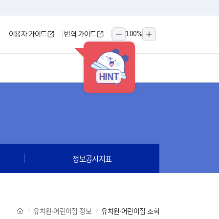
이용자 가이드
번역 가이드
100
%
축소
확대
HINT
정보공시지표
유치원·어린이집 정보
유치원·어린이집 조회