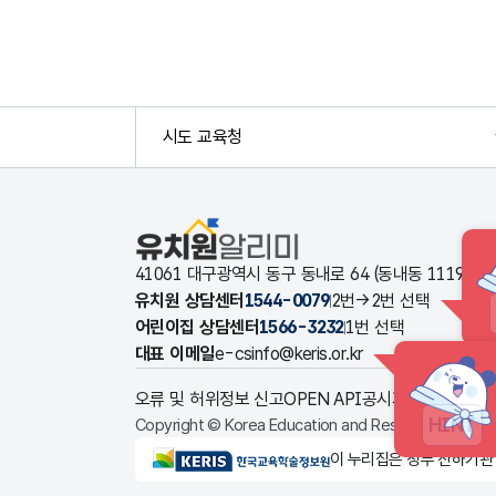
시도 교육청
유치원알리미
41061 대구광역시 동구 동내로 64 (동내동 1119
유치원 상담센터
1544-0079
2번→2번 선택
어린이집 상담센터
1566-3232
1번 선택
대표 이메일
e-csinfo@keris.or.kr
오류 및 허위정보 신고
OPEN API
공시자료 다운로드
HINT
Copyright © Korea Education and Research Informat
KERIS한국교육학술정보원
이 누리집은 정부 산하기관