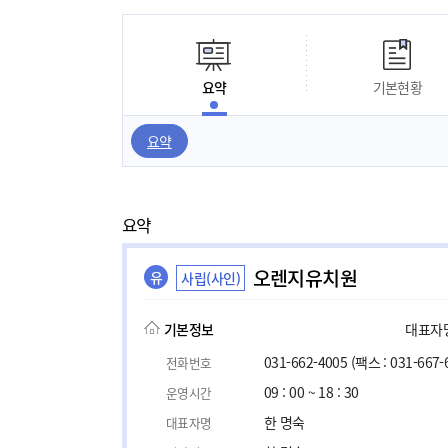
요약
기본현황
요약
요약
오렌지유치원
유
사립(사인)
기본정보
대표자명,
031-662-4005
(팩스 : 031-667-
전화번호
09 : 00 ~ 18 : 30
운영시간
한 명숙
대표자명