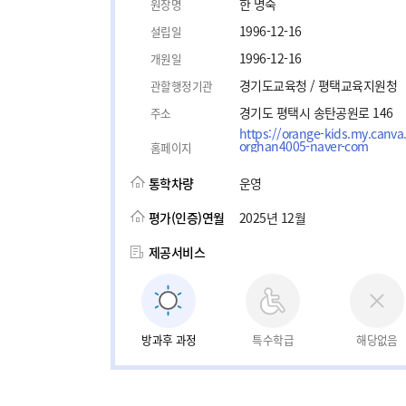
한 명숙
원장명
1996-12-16
설립일
1996-12-16
개원일
경기도교육청 / 평택교육지원청
관할행정기관
경기도 평택시 송탄공원로 146
주소
https://orange-kids.my.canva
orghan4005-naver-com
홈페이지
통학차량
운영
평가(인증)연월
2025년 12월
제공서비스
방과후 과정
특수학급
해당없음