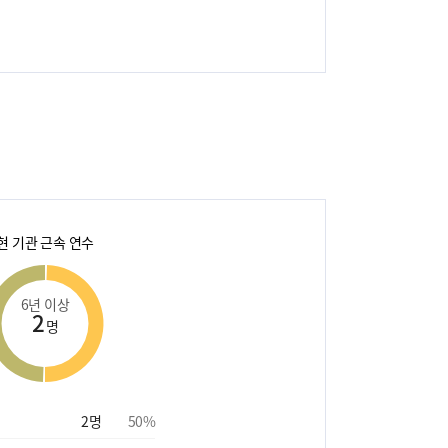
현 기관 근속 연수
6년 이상
2
명
2
명
50
%