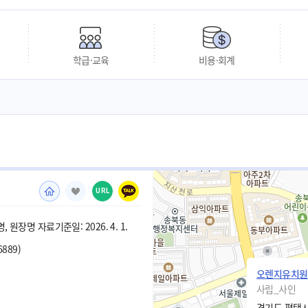
학급·교육
비용·회계
URL
 원장명 자료기준일: 2026. 4. 1.
6889)
오렌지유치원
사립_사인
경기도 평택시