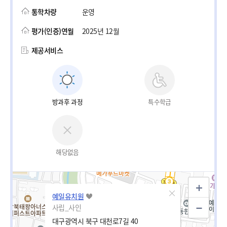
통학차량
운영
평가(인증)연월
2025년 12월
제공서비스
방과후 과정
특수학급
해당없음
예일유치원
사립_사인
대구광역시 북구 대천로7길 40