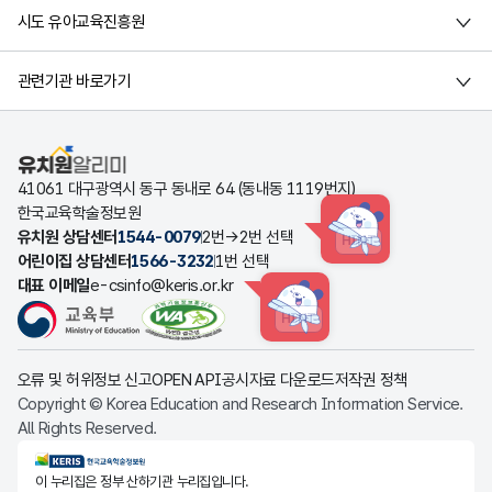
시도 유아교육진흥원
관련기관 바로가기
유치원알리미
41061 대구광역시 동구 동내로 64 (동내동 1119번지)
한국교육학술정보원
유치원 상담센터
1544-0079
2번→2번 선택
HINT
어린이집 상담센터
1566-3232
1번 선택
대표 이메일
e-csinfo@keris.or.kr
HINT
오류 및 허위정보 신고
OPEN API
공시자료 다운로드
저작권 정책
Copyright © Korea Education and Research Information Service.
All Rights Reserved.
KERIS한국교육학술정보원
이 누리집은 정부 산하기관 누리집입니다.