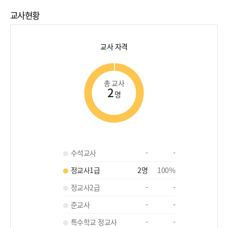
교사현황
교사 자격
총 교사
2
명
수석교사
-
-
정교사1급
2
명
100
%
정교사2급
-
-
준교사
-
-
특수학교 정교사
-
-