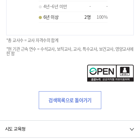
4년~6년 미만
-
-
6년 이상
2
명
100
%
*총 교사수 = 교사 자격수의 합계
*현 기관 근속 연수 = 수석교사, 보직교사, 교사, 특수교사, 보건교사, 영양교사에
한 함
검색목록으로 돌아가기
시도 교육청