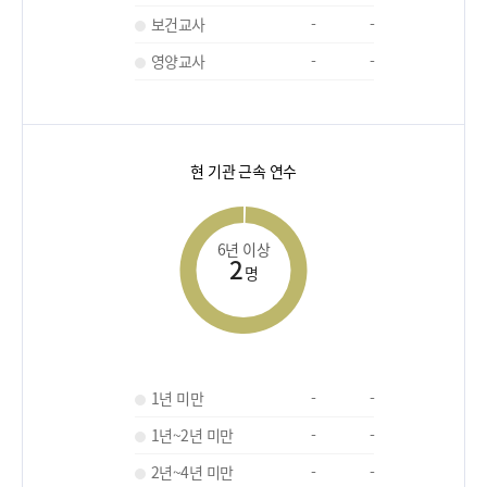
보건교사
-
-
영양교사
-
-
현 기관 근속 연수
6년 이상
2
명
1년 미만
-
-
1년~2년 미만
-
-
2년~4년 미만
-
-