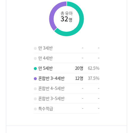
총 유아
32
명
만 3세반
-
-
만 4세반
-
-
만 5세반
20
명
62.5
%
혼합반 3~4세반
12
명
37.5
%
혼합반 4~5세반
-
-
혼합반 3~5세반
-
-
특수학급
-
-