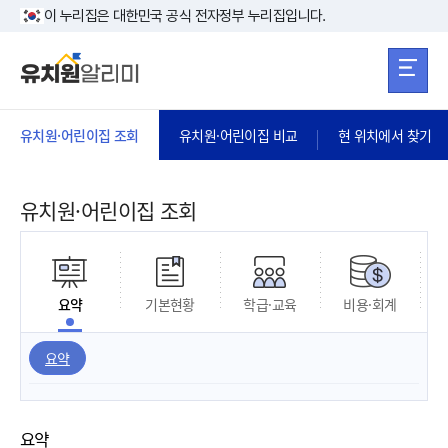
본문 바로가기
주메뉴 바로가
본문 바로가기
이 누리집은 대한민국 공식 전자정부 누리집입니다.
유치원·어린이집 조회
유치원·어린이집 비교
현 위치에서 찾기
유치원·어린이집 조회
요약
기본현황
학급·교육
비용·회계
요약
요약