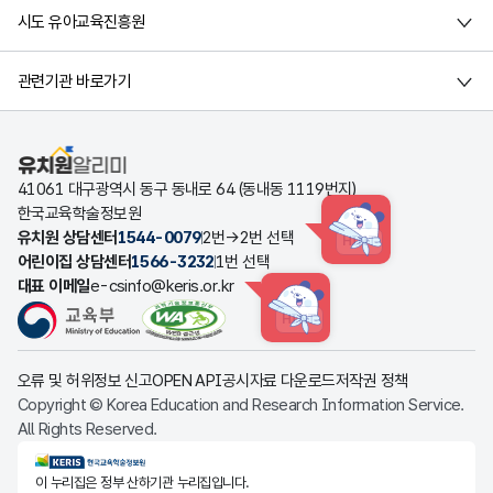
시도 유아교육진흥원
관련기관 바로가기
유치원알리미
41061 대구광역시 동구 동내로 64 (동내동 1119번지)
한국교육학술정보원
유치원 상담센터
1544-0079
2번→2번 선택
HINT
어린이집 상담센터
1566-3232
1번 선택
대표 이메일
e-csinfo@keris.or.kr
HINT
오류 및 허위정보 신고
OPEN API
공시자료 다운로드
저작권 정책
Copyright © Korea Education and Research Information Service.
All Rights Reserved.
KERIS한국교육학술정보원
이 누리집은 정부 산하기관 누리집입니다.