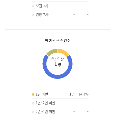
보건교사
-
-
영양교사
-
-
현 기관 근속 연수
6년 이상
1
명
1년 미만
1
명
14.3
%
1년~2년 미만
-
-
2년~4년 미만
-
-