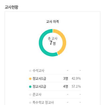
교사현황
교사 자격
총 교사
7
명
수석교사
-
-
정교사1급
3
명
42.9
%
정교사2급
4
명
57.1
%
준교사
-
-
특수학교 정교사
-
-