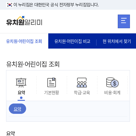
본문 바로가기
주메뉴 바로가
본문 바로가기
이 누리집은 대한민국 공식 전자정부 누리집입니다.
유치원·어린이집 조회
유치원·어린이집 비교
현 위치에서 찾기
유치원·어린이집 조회
요약
기본현황
학급·교육
비용·회계
요약
요약