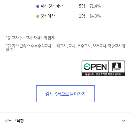
4년~6년 미만
5
명
71.4
%
6년 이상
1
명
14.3
%
*총 교사수 = 교사 자격수의 합계
*현 기관 근속 연수 = 수석교사, 보직교사, 교사, 특수교사, 보건교사, 영양교사에
한 함
검색목록으로 돌아가기
시도 교육청