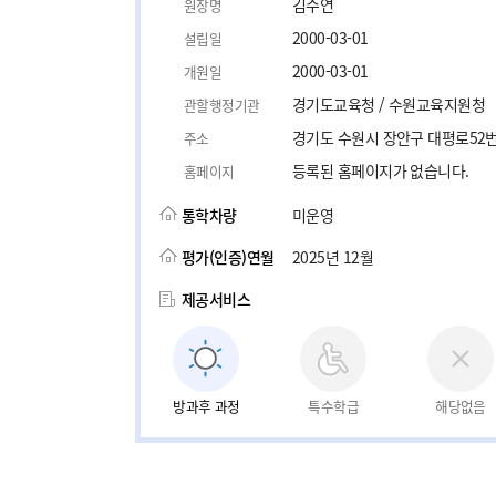
김수연
원장명
2000-03-01
설립일
2000-03-01
개원일
경기도교육청 / 수원교육지원청
관할행정기관
경기도 수원시 장안구 대평로52번
주소
등록된 홈페이지가 없습니다.
홈페이지
통학차량
미운영
평가(인증)연월
2025년 12월
제공서비스
방과후 과정
특수학급
해당없음