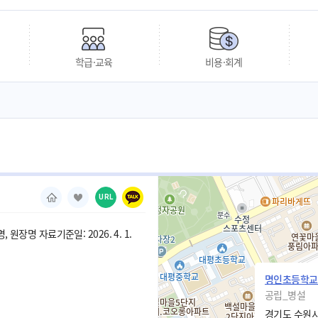
학급·교육
비용·회계
URL
 원장명 자료기준일: 2026. 4. 1.
명인초등학교
공립_병설
경기도 수원시