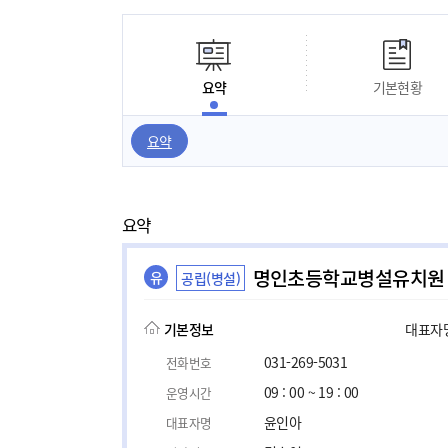
요약
기본현황
요약
요약
명인초등학교병설유치원
유
공립(병설)
기본정보
대표자명,
031-269-5031
전화번호
09 : 00 ~ 19 : 00
운영시간
윤인아
대표자명