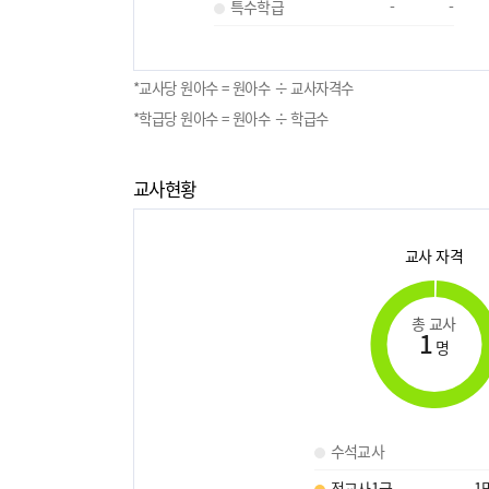
특수학급
-
-
*교사당 원아수 = 원아수 ÷ 교사자격수
*학급당 원아수 = 원아수 ÷ 학급수
교사현황
교사 자격
총 교사
1
명
수석교사
정교사1급
1