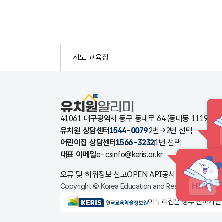
시도 교육청
유치원알리미
41061 대구광역시 동구 동내로 64 (동내동 1119
유치원 상담센터
1544-0079
2번→2번 선택
어린이집 상담센터
1566-3232
1번 선택
대표 이메일
e-csinfo@keris.or.kr
오류 및 허위정보 신고
OPEN API
공시자료 다운로드
HINT
Copyright © Korea Education and Research Informat
KERIS한국교육학술정보원
이 누리집은 정부 산하기관