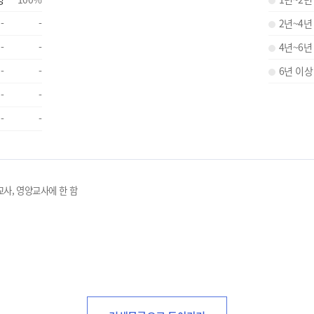
-
-
2년~4년
-
-
4년~6년
-
-
6년 이상
-
-
-
-
교사, 영양교사에 한 함