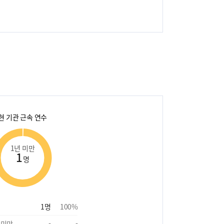
현 기관 근속 연수
1년 미만
1
명
1
명
100
%
 미만
-
-