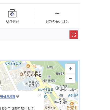
보건·안전
평가·자율공시 등
병설유치원
 장안구 대평로52번길 21