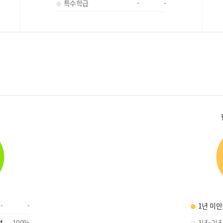
특수학급
-
-
-
-
1년 미만
명
100
%
1년~2년