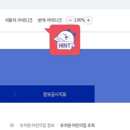
이용자 가이드
번역 가이드
100
%
축소
확대
HINT
정보공시지표
유치원·어린이집 정보
유치원·어린이집 조회