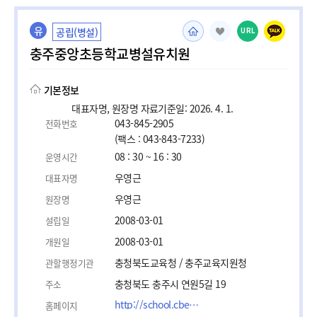
유
공립(병설)
URL
충주중앙초등학교병설유치원
기본정보
대표자명, 원장명 자료기준일: 2026. 4. 1.
043-845-2905
전화번호
(팩스 : 043-843-7233)
08 : 30 ~ 16 : 30
운영시간
우영근
대표자명
우영근
원장명
2008-03-01
설립일
2008-03-01
개원일
충청북도교육청 / 충주교육지원청
관할행정기관
충청북도 충주시 연원5길 19
주소
http://school.cbe.go.kr/chungjuja-e/M01/
홈페이지