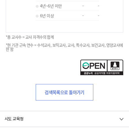
4년~6년 미만
-
-
6년 이상
-
-
*총 교사수 = 교사 자격수의 합계
*현 기관 근속 연수 = 수석교사, 보직교사, 교사, 특수교사, 보건교사, 영양교사에
한 함
검색목록으로 돌아가기
시도 교육청