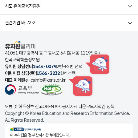
시도 유아교육진흥원
관련기관 바로가기
유치원알리미
41061 대구광역시 동구 동내로 64 (동내동 1119번지)
한국교육학술정보원
유치원 상담센터
1544-0079
2번→2번 선택
HINT
어린이집 상담센터
1566-3232
1번 선택
대표 이메일
e-csinfo@keris.or.kr
HINT
오류 및 허위정보 신고
OPEN API
공시자료 다운로드
저작권 정책
Copyright © Korea Education and Research Information Service.
All Rights Reserved.
KERIS한국교육학술정보원
이 누리집은 정부 산하기관 누리집입니다.