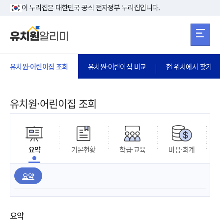
본문 바로가기
주메뉴 바로가
본문 바로가기
이 누리집은 대한민국 공식 전자정부 누리집입니다.
유치원·어린이집 조회
유치원·어린이집 비교
현 위치에서 찾기
유치원·어린이집 조회
요약
기본현황
학급·교육
비용·회계
요약
요약