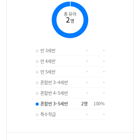
총 유아
2
명
만 3세반
-
-
만 4세반
-
-
만 5세반
-
-
혼합반 3~4세반
-
-
혼합반 4~5세반
-
-
혼합반 3~5세반
2
명
100
%
특수학급
-
-