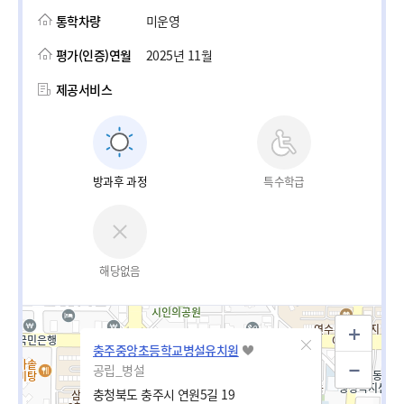
통학차량
미운영
평가(인증)연월
2025년 11월
제공서비스
방과후 과정
특수학급
해당없음
충주중앙초등학교병설유치원
공립_병설
충청북도 충주시 연원5길 19