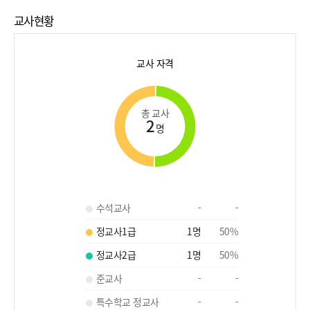
교사현황
교사 자격
총 교사
2
명
수석교사
-
-
정교사1급
1
명
50
%
정교사2급
1
명
50
%
준교사
-
-
특수학교 정교사
-
-