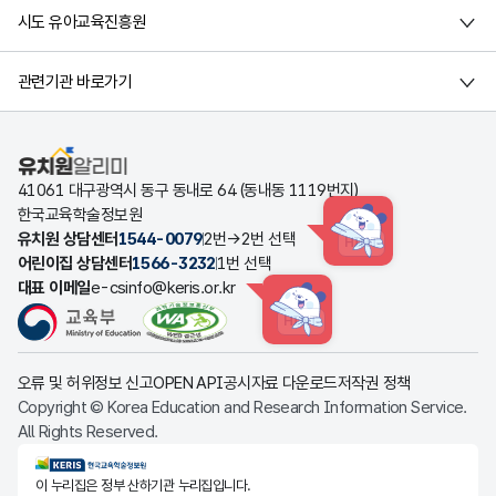
시도 유아교육진흥원
관련기관 바로가기
유치원알리미
41061 대구광역시 동구 동내로 64 (동내동 1119번지)
한국교육학술정보원
유치원 상담센터
1544-0079
2번→2번 선택
HINT
어린이집 상담센터
1566-3232
1번 선택
대표 이메일
e-csinfo@keris.or.kr
HINT
오류 및 허위정보 신고
OPEN API
공시자료 다운로드
저작권 정책
Copyright © Korea Education and Research Information Service.
All Rights Reserved.
KERIS한국교육학술정보원
이 누리집은 정부 산하기관 누리집입니다.