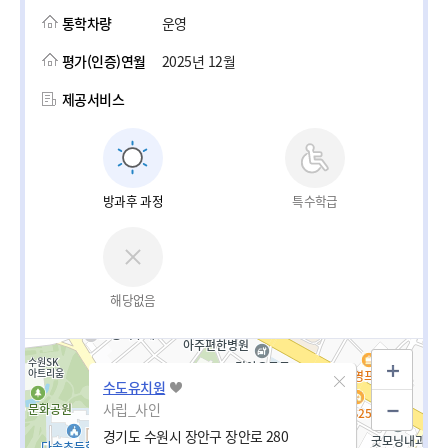
통학차량
운영
평가(인증)연월
2025년 12월
제공서비스
방과후 과정
특수학급
해당없음
수도유치원
사립_사인
경기도 수원시 장안구 장안로 280