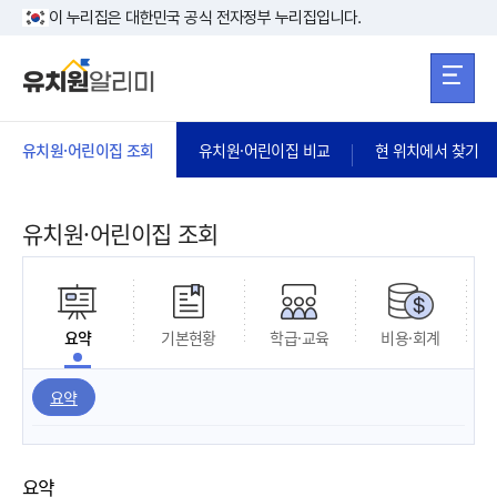
본문 바로가기
주메뉴 바로가
본문 바로가기
이 누리집은 대한민국 공식 전자정부 누리집입니다.
유치원·어린이집 조회
유치원·어린이집 비교
현 위치에서 찾기
유치원·어린이집 조회
요약
기본현황
학급·교육
비용·회계
요약
요약