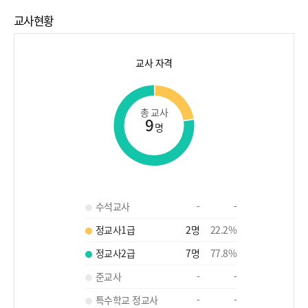
교사현황
교사 자격
총 교사
9
명
수석교사
-
-
정교사1급
2
명
22.2
%
정교사2급
7
명
77.8
%
준교사
-
-
특수학교 정교사
-
-