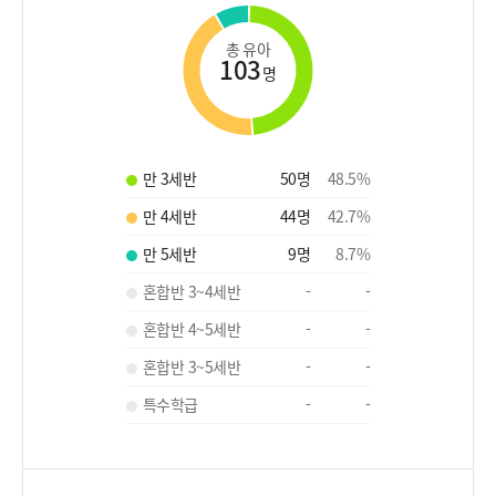
총 유아
103
명
만 3세반
50
명
48.5
%
만 4세반
44
명
42.7
%
만 5세반
9
명
8.7
%
혼합반 3~4세반
-
-
혼합반 4~5세반
-
-
혼합반 3~5세반
-
-
특수학급
-
-