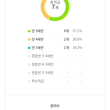
총 학급
7
개
만 3세반
4
개
57.1
%
만 4세반
2
개
28.6
%
만 5세반
1
개
14.3
%
혼합반 3~4세반
-
-
혼합반 4~5세반
-
-
혼합반 3~5세반
-
-
특수학급
-
-
원아수