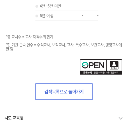
4년~6년 미만
-
-
6년 이상
-
-
*총 교사수 = 교사 자격수의 합계
*현 기관 근속 연수 = 수석교사, 보직교사, 교사, 특수교사, 보건교사, 영양교사에
한 함
검색목록으로 돌아가기
시도 교육청