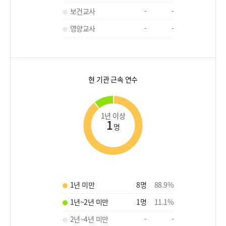
보건교사
-
-
영양교사
-
-
현 기관 근속 연수
1년 이상
1
명
1년 미만
8
명
88.9
%
1년~2년 미만
1
명
11.1
%
2년~4년 미만
-
-