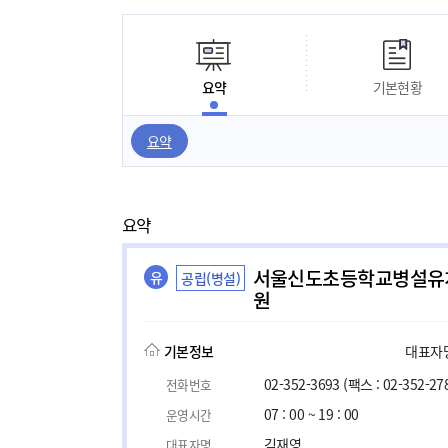
요약
기본현황
요약
요약
서울신도초등학교병설유
유
공립(병설)
원
기본정보
대표자명,
02-352-3693
(팩스 : 02-352-27
전화번호
07 : 00 ~ 19 : 00
운영시간
김재영
대표자명