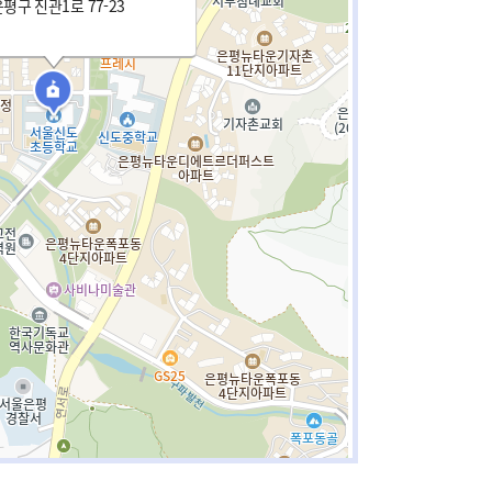
평구 진관1로 77-23
3