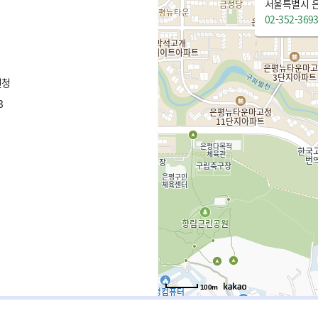
서울특별시 은
02-352-369
원청
3
100m