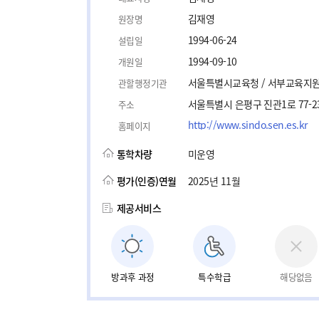
김재영
원장명
1994-06-24
설립일
1994-09-10
개원일
서울특별시교육청 / 서부교육지
관할행정기관
서울특별시 은평구 진관1로 77-2
주소
http://www.sindo.sen.es.kr
홈페이지
통학차량
미운영
평가(인증)연월
2025년 11월
제공서비스
방과후 과정
특수학급
해당없음