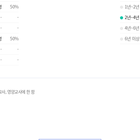
명
50
%
1년~2년
-
-
2년~4년
-
-
4년~6년
명
50
%
6년 이상
-
-
-
-
교사, 영양교사에 한 함