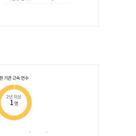
현 기관 근속 연수
2년 이상
1
명
-
-