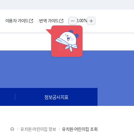
이용자 가이드
번역 가이드
100
%
축소
확대
HINT
정보공시지표
유치원·어린이집 정보
유치원·어린이집 조회