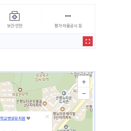
보건·안전
평가·자율공시 등
학교병설유치원