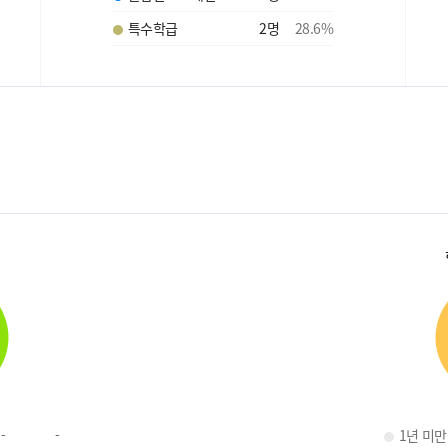
특수학급
2
명
28.6
%
-
-
1년 미만