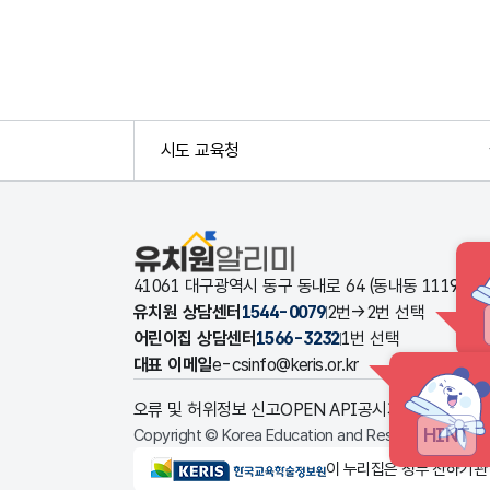
시도 교육청
유치원알리미
41061 대구광역시 동구 동내로 64 (동내동 1119
유치원 상담센터
1544-0079
2번→2번 선택
어린이집 상담센터
1566-3232
1번 선택
대표 이메일
e-csinfo@keris.or.kr
오류 및 허위정보 신고
OPEN API
공시자료 다운로드
HINT
Copyright © Korea Education and Research Informat
KERIS한국교육학술정보원
이 누리집은 정부 산하기관