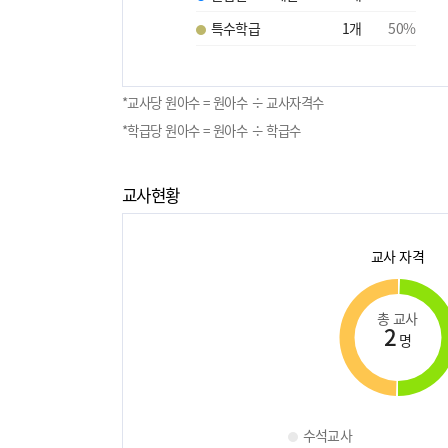
특수학급
1
개
50
%
*교사당 원아수 = 원아수 ÷ 교사자격수
*학급당 원아수 = 원아수 ÷ 학급수
교사현황
교사 자격
총 교사
2
명
수석교사