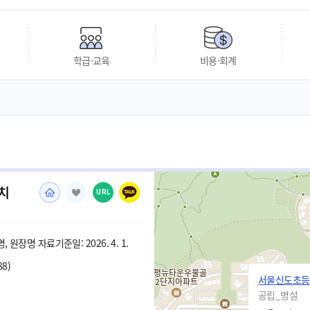
학급·교육
비용·회계
치
URL
 원장명 자료기준일: 2026. 4. 1.
88)
서울신도초등
공립_병설