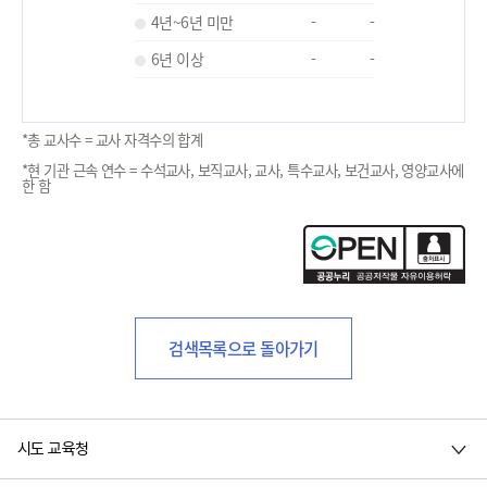
4년~6년 미만
-
-
6년 이상
-
-
*총 교사수 = 교사 자격수의 합계
*현 기관 근속 연수 = 수석교사, 보직교사, 교사, 특수교사, 보건교사, 영양교사에
한 함
검색목록으로 돌아가기
시도 교육청