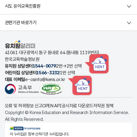
시도 유아교육진흥원
관련기관 바로가기
유치원알리미
41061 대구광역시 동구 동내로 64 (동내동 1119번지)
한국교육학술정보원
유치원 상담센터
1544-0079
2번→2번 선택
HINT
어린이집 상담센터
1566-3232
1번 선택
대표 이메일
e-csinfo@keris.or.kr
HINT
오류 및 허위정보 신고
OPEN API
공시자료 다운로드
저작권 정책
Copyright © Korea Education and Research Information Service.
All Rights Reserved.
KERIS한국교육학술정보원
이 누리집은 정부 산하기관 누리집입니다.