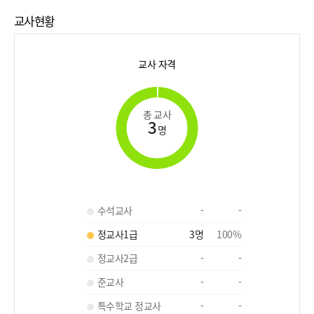
교사현황
교사 자격
총 교사
3
명
수석교사
-
-
정교사1급
3
명
100
%
정교사2급
-
-
준교사
-
-
특수학교 정교사
-
-