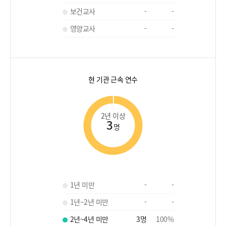
보건교사
-
-
영양교사
-
-
현 기관 근속 연수
2년 이상
3
명
1년 미만
-
-
1년~2년 미만
-
-
2년~4년 미만
3
명
100
%