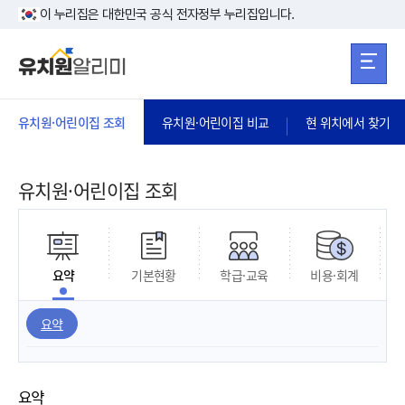
본문 바로가기
주메뉴 바로가
본문 바로가기
이 누리집은 대한민국 공식 전자정부 누리집입니다.
유치원·어린이집 조회
유치원·어린이집 비교
현 위치에서 찾기
유치원·어린이집 조회
요약
기본현황
학급·교육
비용·회계
요약
요약