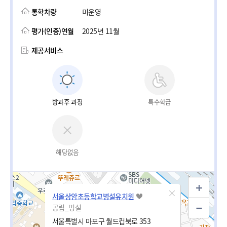
통학차량
미운영
평가(인증)연월
2025년 11월
제공서비스
방과후 과정
특수학급
해당없음
서울상암초등학교병설유치원
공립_병설
서울특별시 마포구 월드컵북로 353