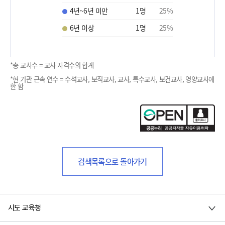
4년~6년 미만
1
명
25
%
6년 이상
1
명
25
%
*총 교사수 = 교사 자격수의 합계
*현 기관 근속 연수 = 수석교사, 보직교사, 교사, 특수교사, 보건교사, 영양교사에
한 함
검색목록으로 돌아가기
시도 교육청