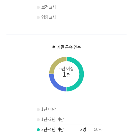
보건교사
-
-
영양교사
-
-
현 기관 근속 연수
6년 이상
1
명
1년 미만
-
-
1년~2년 미만
-
-
2년~4년 미만
2
명
50
%