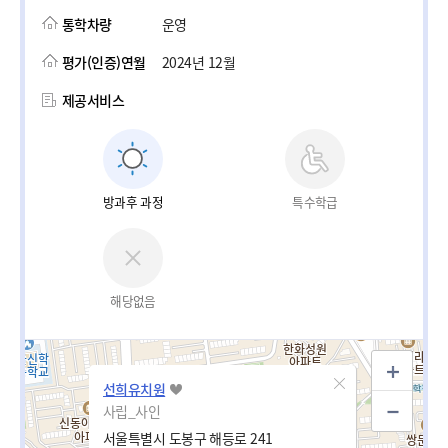
통학차량
운영
평가(인증)연월
2024년 12월
제공서비스
방과후 과정
특수학급
해당없음
선희유치원
사립_사인
서울특별시 도봉구 해등로 241