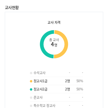
교사현황
교사 자격
총 교사
4
명
수석교사
-
-
정교사1급
2
명
50
%
정교사2급
2
명
50
%
준교사
-
-
특수학교 정교사
-
-