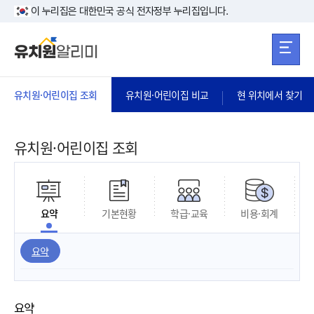
본문 바로가기
주메뉴 바로가
본문 바로가기
이 누리집은 대한민국 공식 전자정부 누리집입니다.
유치원·어린이집 조회
유치원·어린이집 비교
현 위치에서 찾기
유치원·어린이집 조회
요약
기본현황
학급·교육
비용·회계
요약
요약