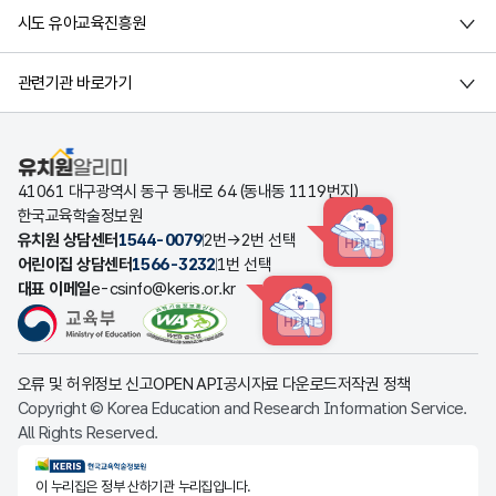
시도 유아교육진흥원
관련기관 바로가기
유치원알리미
41061 대구광역시 동구 동내로 64 (동내동 1119번지)
한국교육학술정보원
유치원 상담센터
1544-0079
2번→2번 선택
HINT
어린이집 상담센터
1566-3232
1번 선택
대표 이메일
e-csinfo@keris.or.kr
HINT
오류 및 허위정보 신고
OPEN API
공시자료 다운로드
저작권 정책
Copyright © Korea Education and Research Information Service.
All Rights Reserved.
KERIS한국교육학술정보원
이 누리집은 정부 산하기관 누리집입니다.