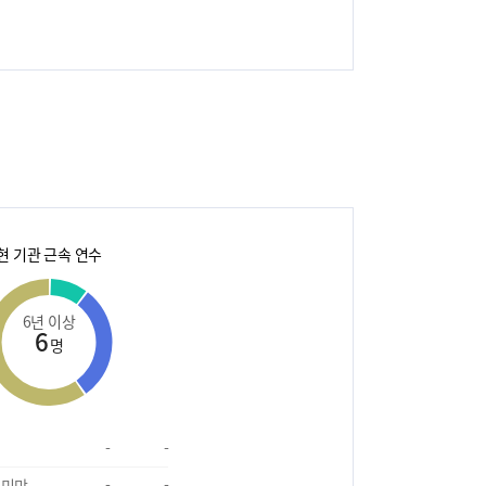
현 기관 근속 연수
6년 이상
6
명
-
-
 미만
-
-