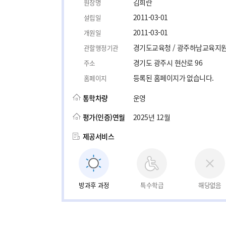
김희란
원장명
2011-03-01
설립일
2011-03-01
개원일
경기도교육청 / 광주하남교육지
관할행정기관
경기도 광주시 현산로 96
주소
등록된 홈페이지가 없습니다.
홈페이지
통학차량
운영
평가(인증)연월
2025년 12월
제공서비스
방과후 과정
특수학급
해당없음