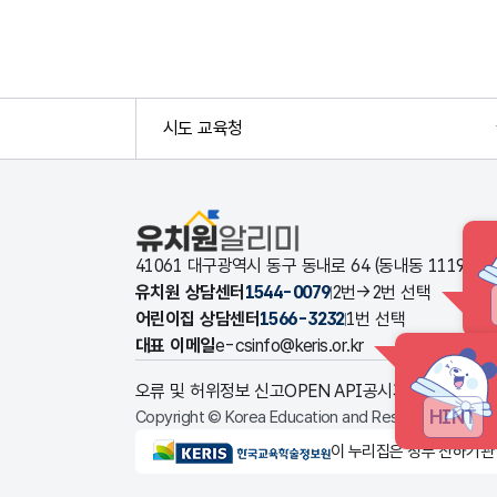
시도 교육청
유치원알리미
41061 대구광역시 동구 동내로 64 (동내동 1119
유치원 상담센터
1544-0079
2번→2번 선택
어린이집 상담센터
1566-3232
1번 선택
대표 이메일
e-csinfo@keris.or.kr
오류 및 허위정보 신고
OPEN API
공시자료 다운로드
HINT
Copyright © Korea Education and Research Informat
KERIS한국교육학술정보원
이 누리집은 정부 산하기관