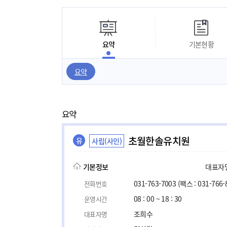
요약
기본현황
요약
요약
초월한솔유치원
유
사립(사인)
기본정보
대표자명,
031-763-7003
(팩스 : 031-766-
전화번호
08 : 00 ~ 18 : 30
운영시간
조희수
대표자명