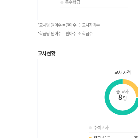
특수학급
-
-
*교사당 원아수 = 원아수 ÷ 교사자격수
*학급당 원아수 = 원아수 ÷ 학급수
교사현황
교사 자격
총 교사
8
명
수석교사
정교사1급
2