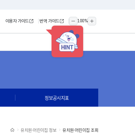
이용자 가이드
번역 가이드
100
%
축소
확대
HINT
정보공시지표
유치원·어린이집 정보
유치원·어린이집 조회