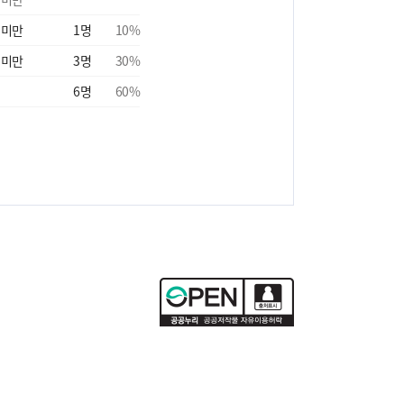
 미만
1
명
10
%
 미만
3
명
30
%
6
명
60
%