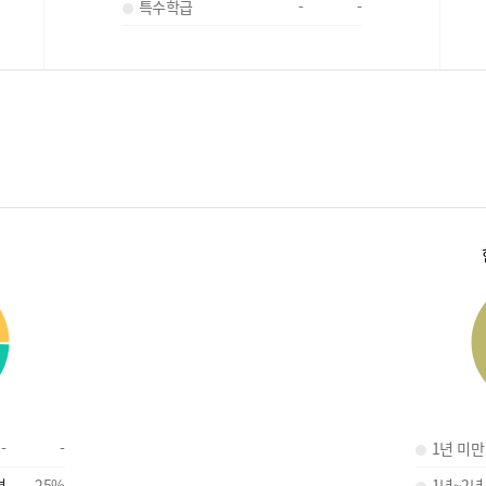
특수학급
-
-
-
-
1년 미만
명
25
%
1년~2년