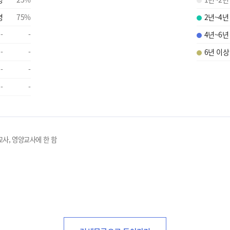
명
75
%
2년~4년
-
-
4년~6년
-
-
6년 이상
-
-
-
-
교사, 영양교사에 한 함