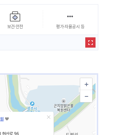
보건·안전
평가·자율공시 등
원
 현산로 96