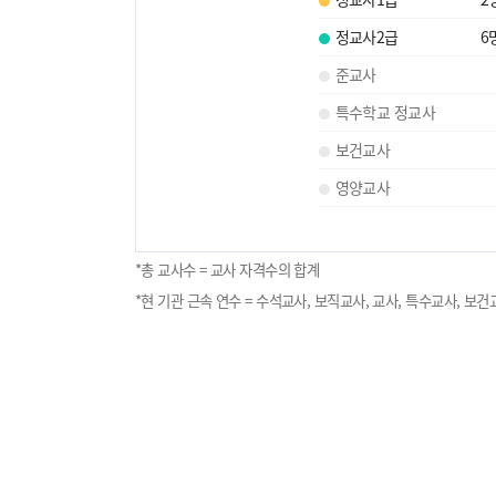
정교사2급
6
준교사
특수학교 정교사
보건교사
영양교사
*총 교사수 = 교사 자격수의 합계
*현 기관 근속 연수 = 수석교사, 보직교사, 교사, 특수교사, 보건